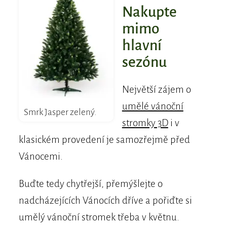
Nakupte
mimo
hlavní
sezónu
Největší zájem o
umělé vánoční
Smrk Jasper zelený.
stromky 3D
i v
klasickém provedení je samozřejmě před
Vánocemi.
Buďte tedy chytřejší, přemýšlejte o
nadcházejících Vánocích dříve a pořiďte si
umělý vánoční stromek třeba v květnu.