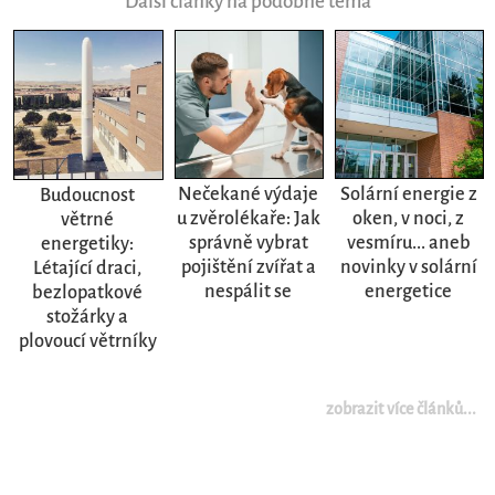
Další články na podobné téma
Nečekané výdaje
Solární energie z
Budoucnost
u zvěrolékaře: Jak
oken, v noci, z
větrné
správně vybrat
vesmíru... aneb
energetiky:
pojištění zvířat a
novinky v solární
Létající draci,
nespálit se
energetice
bezlopatkové
stožárky a
plovoucí větrníky
zobrazit více článků...