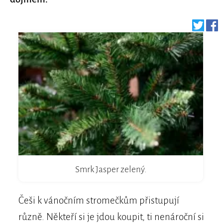
Smrk Jasper zelený.
Češi k vánočním stromečkům přistupují
různě. Někteří si je jdou koupit, ti nenároční si