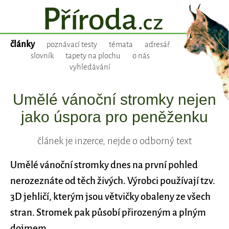
články
poznávací testy
témata
adresář
slovník
tapety na plochu
o nás
vyhledávání
Umělé vánoční stromky nejen
jako úspora pro peněženku
článek je inzerce, nejde o odborný text
Umělé vánoční stromky dnes na první pohled
nerozeznáte od těch živých. Výrobci používají tzv.
3D jehličí, kterým jsou větvičky obaleny ze všech
stran. Stromek pak působí přirozeným a plným
dojmem.