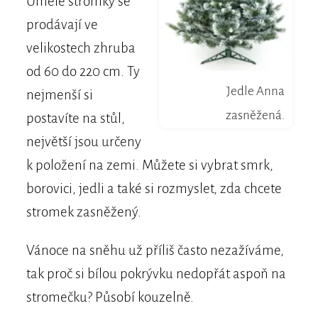
Umělé stromky se
prodávají ve
velikostech zhruba
od 60 do 220 cm. Ty
Jedle Anna
nejmenší si
zasněžená.
postavíte na stůl,
největší jsou určeny
k položení na zemi. Můžete si vybrat smrk,
borovici, jedli a také si rozmyslet, zda chcete
stromek zasněžený.
Vánoce na sněhu už příliš často nezažíváme,
tak proč si bílou pokrývku nedopřát aspoň na
stromečku? Působí kouzelně.