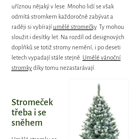
uříznou nějaký v lese. Mnoho lidí se však
odmítá stromkem každoročně zabývat a
raději si vybírají
umělé stromečky
. Ty mohou
sloužit i desítky let. Na rozdíl od designových
doplňků se totiž stromy nemění, i po deseti
letech vypadají stále stejně.
Umělé vánoční
stromky
díky tomu nezastarávají.
Stromeček
třeba i se
sněhem