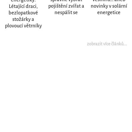
pojištění zvířat a
novinky v solární
Létající draci,
nespálit se
energetice
bezlopatkové
stožárky a
plovoucí větrníky
zobrazit více článků...