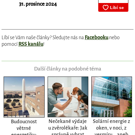
31. prosince 2024
Líbí se Vám naše články? Sledujte nás na
Facebooku
nebo
pomocí
RSS kanálu
!
Další články na podobné téma
Nečekané výdaje
Solární energie z
Budoucnost
u zvěrolékaře: Jak
oken, v noci, z
větrné
správně vybrat
vesmíru... aneb
energetiky: