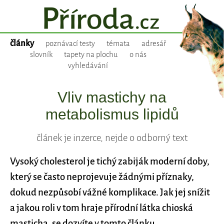
články
poznávací testy
témata
adresář
slovník
tapety na plochu
o nás
vyhledávání
Vliv mastichy na
metabolismus lipidů
článek je inzerce, nejde o odborný text
Vysoký cholesterol je tichý zabiják moderní doby,
který se často neprojevuje žádnými příznaky,
dokud nezpůsobí vážné komplikace. Jak jej snížit
a jakou roli v tom hraje přírodní látka chioská
masticha, se dozvíte v tomto článku.