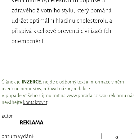
Vena může být efektivním doplňkem
zdravého životního stylu, který pomáhá
udržet optimální hladinu cholesterolu a
přispívá k celkové prevenci civilizačních
onemocnění.
Článek je
INZERCE
, nejde o odborný text a informace v něm
uvedené nemusí vyjadřovat názory redakce.
V případě Vašeho zájmu mít na www.priroda.cz svou reklamu nás
neváhejte
kontaktovat
.
autor:
REKLAMA
datum vydání: