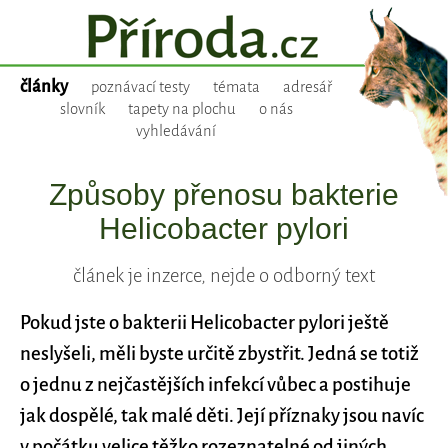
články
poznávací testy
témata
adresář
slovník
tapety na plochu
o nás
vyhledávání
Způsoby přenosu bakterie
Helicobacter pylori
článek je inzerce, nejde o odborný text
Pokud jste o bakterii Helicobacter pylori ještě
neslyšeli, měli byste určitě zbystřit. Jedná se totiž
o jednu z nejčastějších infekcí vůbec a postihuje
jak dospělé, tak malé děti. Její příznaky jsou navíc
v počátku velice těžko rozeznatelné od jiných