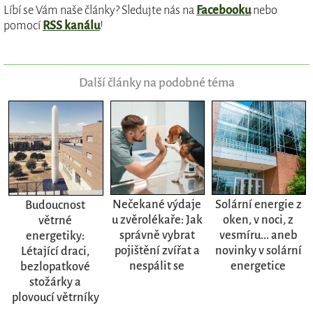
Líbí se Vám naše články? Sledujte nás na
Facebooku
nebo
pomocí
RSS kanálu
!
Další články na podobné téma
Nečekané výdaje
Solární energie z
Budoucnost
u zvěrolékaře: Jak
oken, v noci, z
větrné
správně vybrat
vesmíru... aneb
energetiky:
pojištění zvířat a
novinky v solární
Létající draci,
nespálit se
energetice
bezlopatkové
stožárky a
plovoucí větrníky