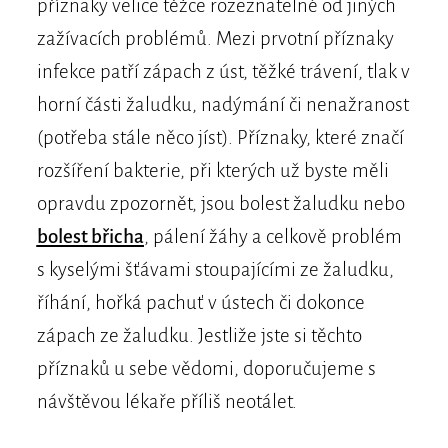
příznaky velice těžce rozeznatelné od jiných
zažívacích problémů. Mezi prvotní příznaky
infekce patří zápach z úst, těžké trávení, tlak v
horní části žaludku, nadýmání či nenažranost
(potřeba stále něco jíst). Příznaky, které značí
rozšíření bakterie, při kterých už byste měli
opravdu zpozornět, jsou bolest žaludku nebo
bolest břicha
, pálení žáhy a celkově problém
s kyselými šťávami stoupajícími ze žaludku,
říhání, hořká pachuť v ústech či dokonce
zápach ze žaludku. Jestliže jste si těchto
příznaků u sebe vědomi, doporučujeme s
návštěvou lékaře příliš neotálet.