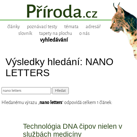
články
poznávací testy
témata
adresář
slovník
tapety na plochu
o nás
vyhledávání
Výsledky hledání: NANO
LETTERS
Hledanému výrazu „
nano letters
“ odpovídá celkem 1 článek:
Technológia DNA čipov nielen v
službách medicíny