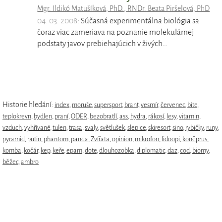
Mgr. Ildikó Matušíková, PhD., RNDr. Beata Piršelová, PhD
04. 03. 2008
: Súčasná experimentálna biológia sa
čoraz viac zameriava na poznanie molekulárnej
podstaty javov prebiehajúcich v živých…
Historie hledání:
index
,
moruše
,
supersport
,
brant
,
vesmír
,
červenec
,
bite
,
teplokrevn
,
bydlen
,
praní
,
ODER
,
bezobratlí
,
ass
,
hydra
,
rákosí
,
lesy
,
vitamin
,
vzduch
,
vyhřívané
,
tulen
,
trasa
,
svaly
,
světlušek
,
slepice
,
skiresort
,
sino
,
rybičky
,
runy
,
pyramid
,
putin
,
phantom
,
panda
,
Zvířata
,
opinion
,
mikrofon
,
lidoopi
,
koněprus
,
komba
,
kočár
,
kep
,
keře
,
epam
,
dote
,
dlouhozobka
,
diplomatic
,
daz
,
cod
,
biomy
,
běžec
,
ambro