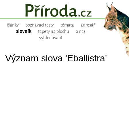
články
poznávací testy
témata
adresář
slovník
tapety na plochu
o nás
vyhledávání
Význam slova 'Eballistra'