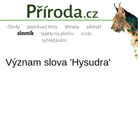
články
poznávací testy
témata
adresář
slovník
tapety na plochu
o nás
vyhledávání
Význam slova 'Hysudra'