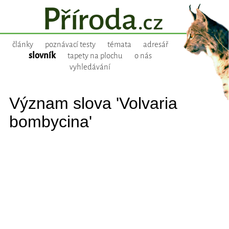
články
poznávací testy
témata
adresář
slovník
tapety na plochu
o nás
vyhledávání
Význam slova 'Volvaria
bombycina'