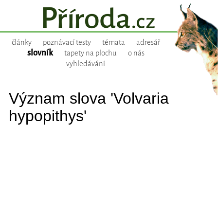
články
poznávací testy
témata
adresář
slovník
tapety na plochu
o nás
vyhledávání
Význam slova 'Volvaria
hypopithys'