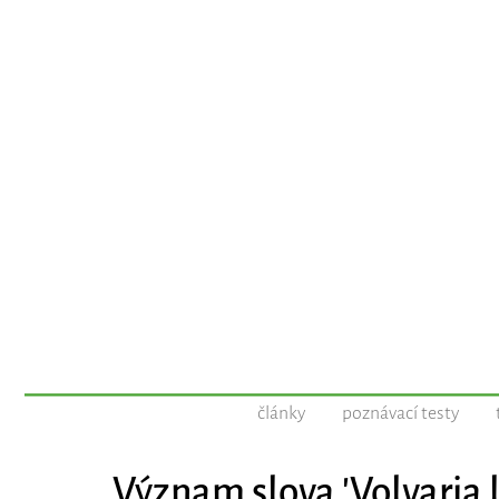
články
poznávací testy
Význam slova 'Volvaria 