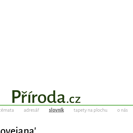
témata
adresář
slovník
tapety na plochu
o nás
loveiana'