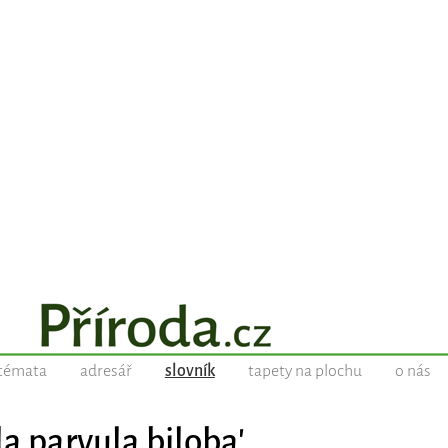
témata
adresář
slovník
tapety na plochu
o nás
a parvula biloba'