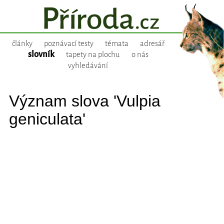
články
poznávací testy
témata
adresář
slovník
tapety na plochu
o nás
vyhledávání
Význam slova 'Vulpia
geniculata'