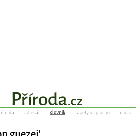
témata
adresář
slovník
tapety na plochu
o nás
n guezei'