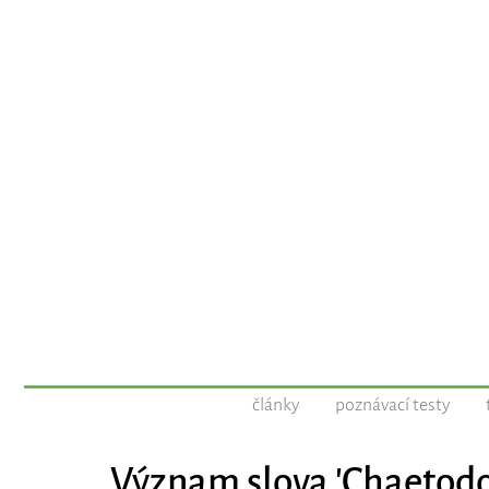
články
poznávací testy
Význam slova 'Chaetodo