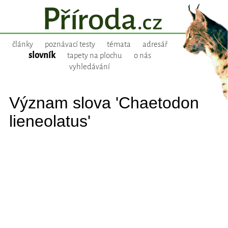
články
poznávací testy
témata
adresář
slovník
tapety na plochu
o nás
vyhledávání
Význam slova 'Chaetodon
lieneolatus'