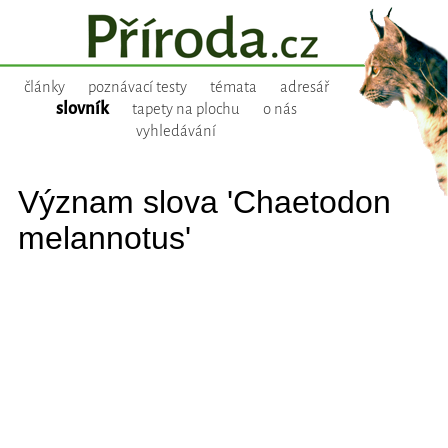
články
poznávací testy
témata
adresář
slovník
tapety na plochu
o nás
vyhledávání
Význam slova 'Chaetodon
melannotus'