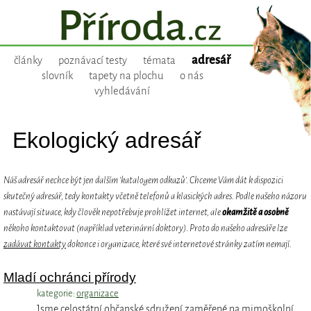
adresář
články
poznávací testy
témata
slovník
tapety na plochu
o nás
vyhledávání
Ekologický adresář
Náš adresář nechce být jen dalším 'katalogem odkazů'. Chceme Vám dát k dispozici
skutečný adresář, tedy kontakty včetně telefonů a klasických adres. Podle našeho názoru
nastávají situace, kdy člověk nepotřebuje prohlížet internet, ale
okamžitě a osobně
někoho kontaktovat (například veterinární doktory). Proto do našeho adresáře lze
zadávat kontakty
dokonce i organizace, které své internetové stránky zatím nemají.
Mladí ochránci přírody
kategorie:
organizace
Jsme celostátní občanské sdružení zaměřené na mimoškolní