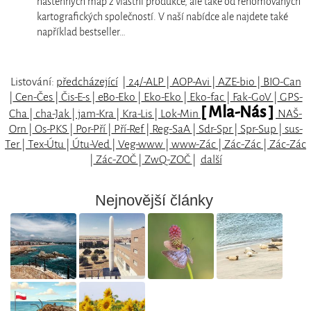
nástěnných map z vlastní produkce, ale také od renomovaných
kartografických společností. V naší nabídce ale najdete také
například bestseller…
Listování:
předcházející
|
24/-ALP
|
AOP-Avi
|
AZE-bio
|
BIO-Can
|
Cen-Čes
|
Čis-E-s
|
eBo-Eko
|
Eko-Eko
|
Eko-fac
|
Fak-GoV
|
GPS-
[ Mla-Nás ]
Cha
|
cha-Jak
|
jam-Kra
|
Kra-Lis
|
Lok-Min
NAŠ-
Orn
|
Os-PKS
|
Por-Pří
|
Pří-Ref
|
Reg-SaA
|
Sdr-Spr
|
Spr-Sup
|
sus-
Ter
|
Tex-Útu
|
Útu-Ved
|
Veg-www
|
www-Zác
|
Zác-Zác
|
Zác-Zác
|
Zác-ZOČ
|
ZwQ-ZOČ
|
další
Nejnovější články