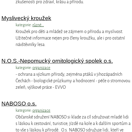
zkušenosti pro zdraví, krásu a přírodu.
Myslivecký kroužek
kategorie:
různé...
Kroužek pro děti a mládež se zájmem o přírodu a myslivost.
Užitečné informace nejen pro členy kroužku, ale i pro ostatní
návštěvníky lesa.
N.O.S.-Nepomucký ornitologický spolek o.s.
kategorie:
organizace
- ochrana a výzkum přírody, zejména ptáků v jihozápadních
Čechách - biologické průzkumy a hodnocení - péče o stromovou
zeleň, výškové práce - EVVO
NABOSO o.s.
kategorie:
organizace
Občanské sdružení NABOSO si klade za cíl sdružovat mladé lidi
s láskou k cestování, turistice, jízdě na kole a k dalším sportům a
to vše s láskou k přírodě.. O.s. NABOSO sdružuje lidi, kteří ve