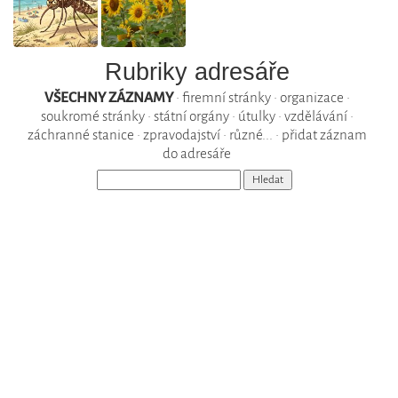
Rubriky adresáře
VŠECHNY ZÁZNAMY
•
firemní stránky
•
organizace
•
soukromé stránky
•
státní orgány
•
útulky
•
vzdělávání
•
záchranné stanice
•
zpravodajství
•
různé...
•
přidat záznam
do adresáře