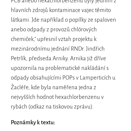
PCB anebo hexachlorbenzenu byly jedním z
hlavních zdrojů kontaminace vajec těmito
látkami. Jde například o popílky ze spaloven
anebo odpady z provozů chlórových
chemiček," upřesnil vztah projektu k
mezinárodnímu jednání RNDr. Jindřich
Petrlík, předseda Arniky. Arnika již dříve
upozornila na problematické nakládání s
odpady obsahujícími POPs v Lamperticích u
Žacléře, kde byla naměřena jedna z
nejvyšších hodnot hexachlorbenzenu v
rybách (odkaz na tiskovou zprávu).
Poznámky k textu: