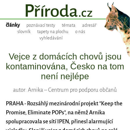
články
poznávací testy
témata
adresář
slovník
tapety na plochu
o nás
vyhledávání
Vejce z domácích chovů jsou
kontaminována, Česko na tom
není nejlépe
autor: Arnika – Centrum pro podporu občanů
PRAHA - Rozsáhlý mezinárodní projekt "Keep the
Promise, Eliminate POPs", na němž Arnika
spolupracovala se sítí IPEN, přinesl alarmující