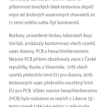
přítomnost toxických látek testována slepičí
vejce od drobných soukromých chovatelů ze
17 zemí celého světa čtyř kontinentů.
Rozbory, provedené českou laboratoří Axys
Varilab, prokázaly kontaminaci všech vzorků
vajec dioxiny, PCB a hexachlorbenzenem.
Nejvíce PCB přitom obsahovaly vejce z České
republiky, Ruska a Slovenska. 70% všech
vzorků překročilo limit EU pro dioxiny, 60%
testovaných vajec překročilo navržený limit
EU pro PCB. Vůbec nejvíce hexachlorbenzenu
(HCB) bylo nalezeno ve vejcích z Liberce (3) -
tento vzorek také jako jediný z celé studie