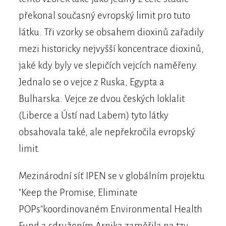
překonal současný evropský limit pro tuto
látku. Tři vzorky se obsahem dioxinů zařadily
mezi historicky nejvyšší koncentrace dioxinů,
jaké kdy byly ve slepičích vejcích naměřeny.
Jednalo se o vejce z Ruska, Egypta a
Bulharska. Vejce ze dvou českých loklalit
(Liberce a Ústí nad Labem) tyto látky
obsahovala také, ale nepřekročila evropský
limit.
Mezinárodní síť IPEN se v globálním projektu
"Keep the Promise, Eliminate
POPs"koordinovaném Environmental Health
Fund a sdružením Arnika zaměřila na tzv.