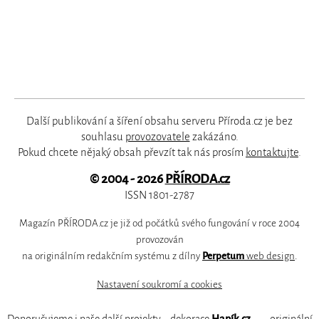
Další publikování a šíření obsahu serveru Příroda.cz je bez
souhlasu
provozovatele
zakázáno.
Pokud chcete nějaký obsah převzít tak nás prosím
kontaktujte
.
© 2004 - 2026
PŘÍRODA.cz
ISSN 1801-2787
Magazín PŘÍRODA.cz je již od počátků svého fungování v roce 2004
provozován
na originálním redakčním systému z dílny
Perpetum
web design
.
Nastavení soukromí a cookies
Doporučujeme i naše další projekty:
dekorace
Hapík.cz
—
originální