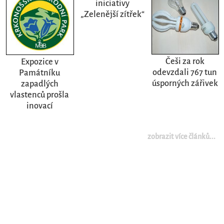
iniciativy
„Zelenější zítřek“
Češi za rok
Expozice v
odevzdali 767 tun
Památníku
úsporných zářivek
zapadlých
vlastenců prošla
inovací
zobrazit více článků...