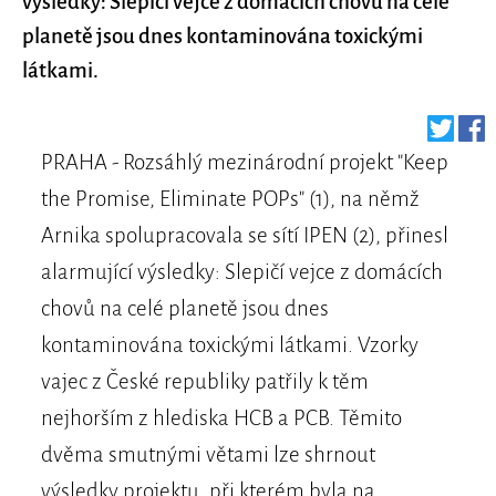
výsledky: Slepičí vejce z domácích chovů na celé
planetě jsou dnes kontaminována toxickými
látkami.
PRAHA - Rozsáhlý mezinárodní projekt "Keep
the Promise, Eliminate POPs" (1), na němž
Arnika spolupracovala se sítí IPEN (2), přinesl
alarmující výsledky: Slepičí vejce z domácích
chovů na celé planetě jsou dnes
kontaminována toxickými látkami. Vzorky
vajec z České republiky patřily k těm
nejhorším z hlediska HCB a PCB. Těmito
dvěma smutnými větami lze shrnout
výsledky projektu, při kterém byla na