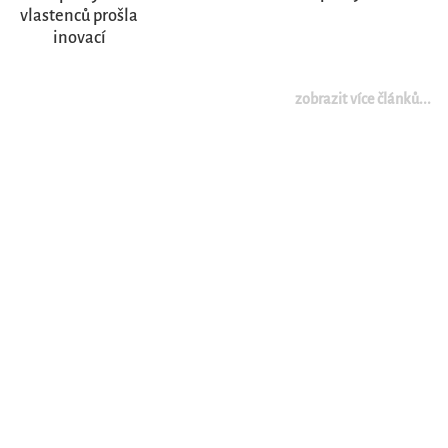
vlastenců prošla
inovací
zobrazit více článků...