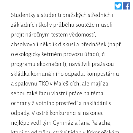
Studentky a studenti pražských středních i
základních škol v průběhu soutěže museli
projít náročným testem vědomostí,
absolvovali několik diskusí a přednášek (např.
o ekologicky šetrném provozu úřadů, či
programu ekoznačení), navštívili pražskou
skládku komunálního odpadu, kompostárnu
a spalovnu TKO v Malešicích, ale mají za
sebou také řadu vlastní práce na téma
ochrany životního prostředí a nakládání s
odpady. V ostré konkurenci si nakonec
nejlépe vedl tým Gymnázia Jana Palacha,
který za odměnu stráví týden v Krkonošském