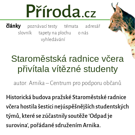
články
poznávací testy
témata
adresář
slovník
tapety na plochu
o nás
vyhledávání
Staroměstská radnice včera
přivítala vítězné studenty
autor: Arnika – Centrum pro podporu občanů
Historická budova pražské Staroměstské radnice
včera hostila šestici nejúspěšnějších studentských
týmů, které se zúčastnily soutěže 'Odpad je
surovina', pořádané sdružením Arnika.