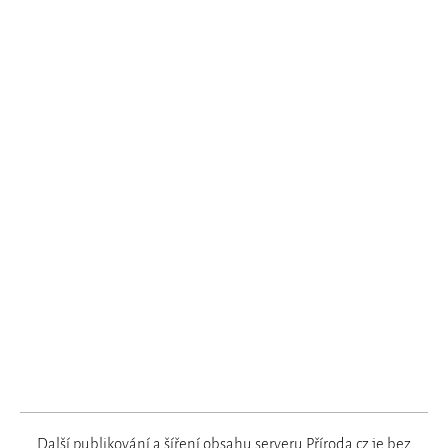
Další publikování a šíření obsahu serveru Příroda.cz je bez