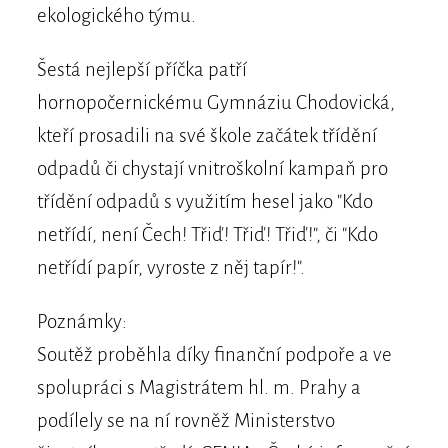
ekologického týmu.
Šestá nejlepší příčka patří
hornopočernickému Gymnáziu Chodovická,
kteří prosadili na své škole začátek třídění
odpadů či chystají vnitroškolní kampaň pro
třídění odpadů s využitím hesel jako "Kdo
netřídí, není Čech! Třiď! Třiď! Třiď!", či "Kdo
netřídí papír, vyroste z něj tapír!".
Poznámky:
Soutěž proběhla díky finanční podpoře a ve
spolupráci s Magistrátem hl. m. Prahy a
podílely se na ní rovněž Ministerstvo