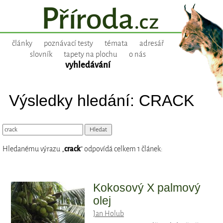
články
poznávací testy
témata
adresář
slovník
tapety na plochu
o nás
vyhledávání
Výsledky hledání: CRACK
Hledanému výrazu „
crack
“ odpovídá celkem 1 článek:
Kokosový X palmový
olej
Jan Holub