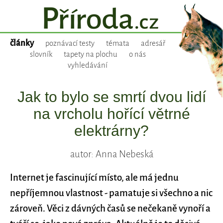
články
poznávací testy
témata
adresář
slovník
tapety na plochu
o nás
vyhledávání
Jak to bylo se smrtí dvou lidí
na vrcholu hořící větrné
elektrárny?
autor: Anna Nebeská
Internet je fascinující místo, ale má jednu
nepříjemnou vlastnost - pamatuje si všechno a nic
zároveň. Věci z dávných časů se nečekaně vynoří a