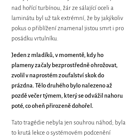
nad hořící turbínou, žár ze sálající oceli a
laminátu byl už tak extrémní, že by jakýkoliv
pokus o přiblížení znamenal jistou smrt i pro
posádku vrtulníku.
Jeden z mladíků, v momentě, kdy ho
plameny začaly bezprostředně ohrožovat,
zvolil v naprostém zoufalství skok do
prázdna. Tělo druhého bylo nalezeno až
pozdě večer týmem, který se odvážil nahoru
poté, co oheň přirozeně dohořel.
Tato tragédie nebyla jen souhrou náhod; byla
to krutá lekce o systémovém podcenění