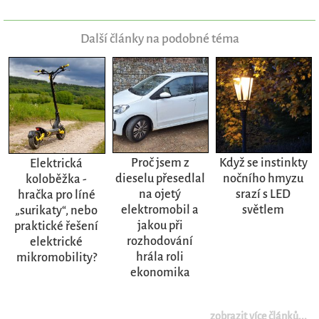
Další články na podobné téma
Proč jsem z
Když se instinkty
Elektrická
dieselu přesedlal
nočního hmyzu
koloběžka -
na ojetý
srazí s LED
hračka pro líné
elektromobil a
světlem
„surikaty“, nebo
jakou při
praktické řešení
rozhodování
elektrické
hrála roli
mikromobility?
ekonomika
zobrazit více článků...