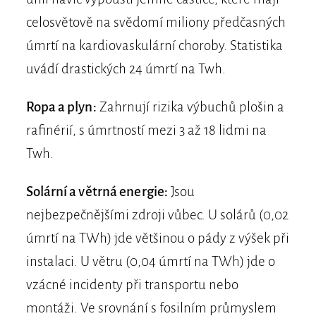
celosvětově na svědomí miliony předčasných
úmrtí na kardiovaskulární choroby. Statistika
uvádí drastických 24 úmrtí na Twh.
Ropa a plyn:
Zahrnují rizika výbuchů plošin a
rafinérií, s úmrtností mezi 3 až 18 lidmi na
Twh.
Solární a větrná energie:
Jsou
nejbezpečnějšími zdroji vůbec. U solárů (0,02
úmrtí na TWh) jde většinou o pády z výšek při
instalaci. U větru (0,04 úmrtí na TWh) jde o
vzácné incidenty při transportu nebo
montáži. Ve srovnání s fosilním průmyslem