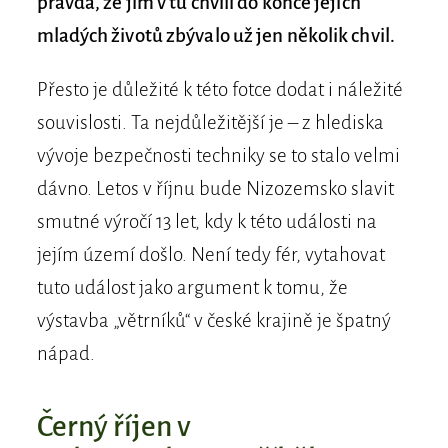
pravda, že jim v tu chvíli do konce jejich
mladých životů zbývalo už jen několik chvil.
Přesto je důležité k této fotce dodat i náležité
souvislosti. Ta nejdůležitější je – z hlediska
vývoje bezpečnosti techniky se to stalo velmi
dávno. Letos v říjnu bude Nizozemsko slavit
smutné výročí 13 let, kdy k této události na
jejím území došlo. Není tedy fér, vytahovat
tuto událost jako argument k tomu, že
výstavba „větrníků“ v české krajině je špatný
nápad.
Černý říjen v