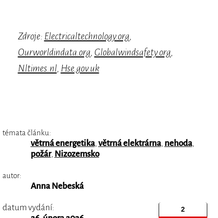
Zdroje:
Electricaltechnology.org
,
Ourworldindata.org
,
Globalwindsafety.org
,
Nltimes.nl
,
Hse.gov.uk
témata článku:
větrná energetika
,
větrná elektrárna
,
nehoda
,
požár
,
Nizozemsko
autor:
Anna Nebeská
datum vydání: