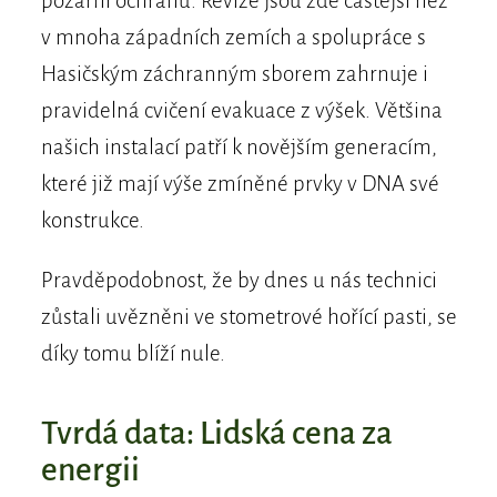
požární ochranu. Revize jsou zde častější než
v mnoha západních zemích a spolupráce s
Hasičským záchranným sborem zahrnuje i
pravidelná cvičení evakuace z výšek. Většina
našich instalací patří k novějším generacím,
které již mají výše zmíněné prvky v DNA své
konstrukce.
Pravděpodobnost, že by dnes u nás technici
zůstali uvězněni ve stometrové hořící pasti, se
díky tomu blíží nule.
Tvrdá data: Lidská cena za
energii