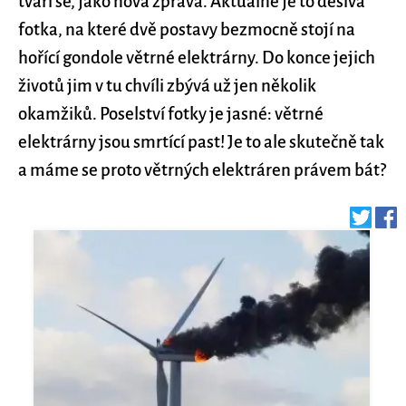
tváří se, jako nová zpráva. Aktuálně je to děsivá
fotka, na které dvě postavy bezmocně stojí na
hořící gondole větrné elektrárny. Do konce jejich
životů jim v tu chvíli zbývá už jen několik
okamžiků. Poselství fotky je jasné: větrné
elektrárny jsou smrtící past! Je to ale skutečně tak
a máme se proto větrných elektráren právem bát?