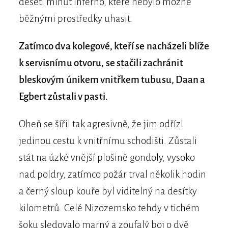
deseti minut inferno, které nebylo možné
běžnými prostředky uhasit.
Zatímco dva kolegové, kteří se nacházeli blíže
k servisnímu otvoru, se stačili zachránit
bleskovým únikem vnitřkem tubusu, Daan a
Egbert zůstali v pasti.
Oheň se šířil tak agresivně, že jim odřízl
jedinou cestu k vnitřnímu schodišti. Zůstali
stát na úzké vnější plošině gondoly, vysoko
nad poldry, zatímco požár trval několik hodin
a černý sloup kouře byl viditelný na desítky
kilometrů. Celé Nizozemsko tehdy v tichém
šoku sledovalo marný a zoufalý boj o dvě