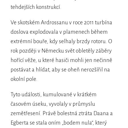
tehdejších konstrukcí.
Ve skotském Ardrossanu v roce 2011 turbína
doslova explodovala v plamenech během
extrémní bouře, kdy selhaly brzdy rotoru. O
rok později v Německu svět obletěly záběry
hořící věže, u které hasiči mohli jen nečinně
postávat a hlídat, aby se oheň nerozšířil na
okolní pole.
Tyto události, kumulované v krátkém
časovém úseku, vyvolaly v průmyslu
zemětřesení. Právě bolestná ztráta Daana a
Egberta se stala oním „bodem nula“, který