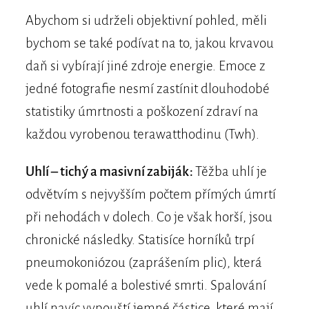
Abychom si udrželi objektivní pohled, měli
bychom se také podívat na to, jakou krvavou
daň si vybírají jiné zdroje energie. Emoce z
jedné fotografie nesmí zastínit dlouhodobé
statistiky úmrtnosti a poškození zdraví na
každou vyrobenou terawatthodinu (Twh).
Uhlí – tichý a masivní zabiják:
Těžba uhlí je
odvětvím s nejvyšším počtem přímých úmrtí
při nehodách v dolech. Co je však horší, jsou
chronické následky. Statisíce horníků trpí
pneumokoniózou (zaprášením plic), která
vede k pomalé a bolestivé smrti. Spalování
uhlí navíc vypouští jemné částice, které mají