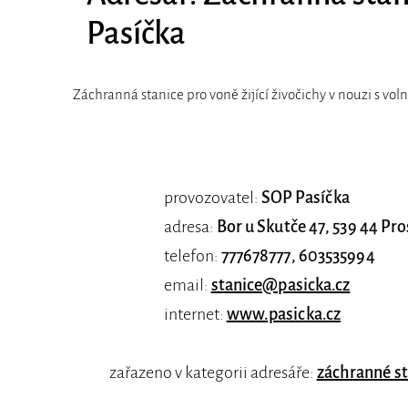
Pasíčka
Záchranná stanice pro voně žijící živočichy v nouzi s vo
provozovatel:
SOP Pasíčka
adresa:
Bor u Skutče 47, 539 44 Pr
telefon:
777678777, 603535994
email:
stanice@pasicka.cz
internet:
www.pasicka.cz
zařazeno v kategorii adresáře:
záchranné st