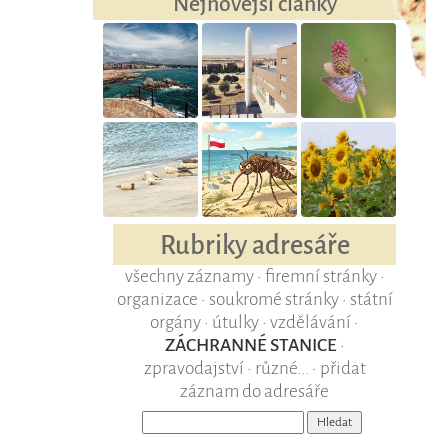
Nejnovější články
Rubriky adresáře
všechny záznamy
•
firemní stránky
•
organizace
•
soukromé stránky
•
státní
orgány
•
útulky
•
vzdělávání
•
ZÁCHRANNÉ STANICE
•
zpravodajství
•
různé...
•
přidat
záznam do adresáře