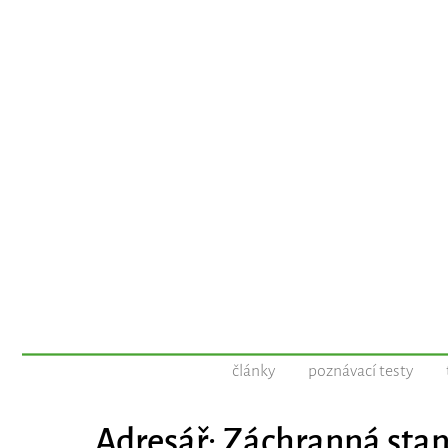
články
poznávací testy
Adresář: Záchranná stan