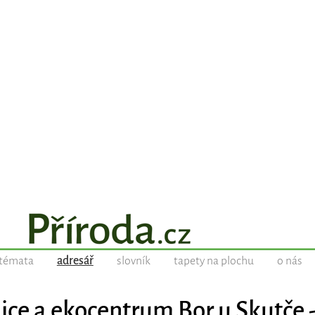
témata
adresář
slovník
tapety na plochu
o nás
ice a ekocentrum Bor u Skutče 