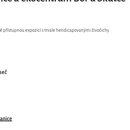
lně přístupnou expozicí s trvale hendicapovanými živočichy.
oseč
anice