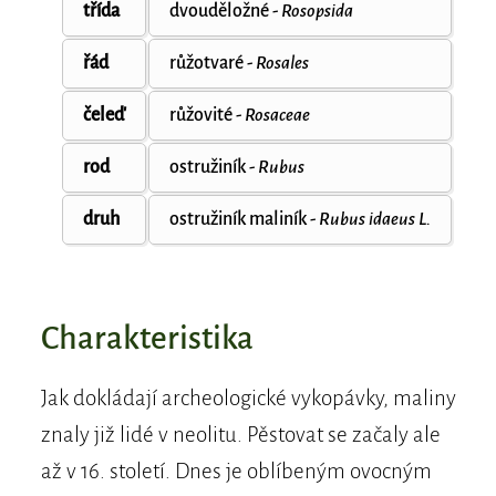
třída
dvouděložné -
Rosopsida
řád
růžotvaré -
Rosales
čeleď
růžovité -
Rosaceae
rod
ostružiník -
Rubus
druh
ostružiník maliník -
Rubus idaeus L.
Charakteristika
Jak dokládají archeologické vykopávky, maliny
znaly již lidé v neolitu. Pěstovat se začaly ale
až v 16. století. Dnes je oblíbeným ovocným