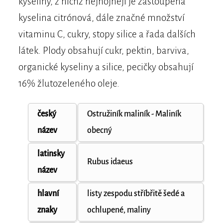
kyseliny, z nichž nejhojněji je zastoupena
kyselina citrónová, dále značné množství
vitaminu C, cukry, stopy silice a řada dalších
látek. Plody obsahují cukr, pektin, barviva,
organické kyseliny a silice, pecičky obsahují
16% žlutozeleného oleje.
český
Ostružiník maliník - Maliník
název
obecný
latinsky
Rubus idaeus
název
hlavní
listy zespodu stříbřitě šedé a
znaky
ochlupené, maliny