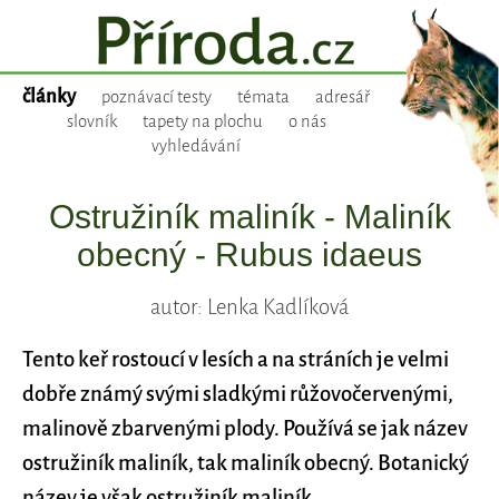
články
poznávací testy
témata
adresář
slovník
tapety na plochu
o nás
vyhledávání
Ostružiník maliník - Maliník
obecný - Rubus idaeus
autor: Lenka Kadlíková
Tento keř rostoucí v lesích a na stráních je velmi
dobře známý svými sladkými růžovočervenými,
malinově zbarvenými plody. Používá se jak název
ostružiník maliník, tak maliník obecný. Botanický
název je však ostružiník maliník.