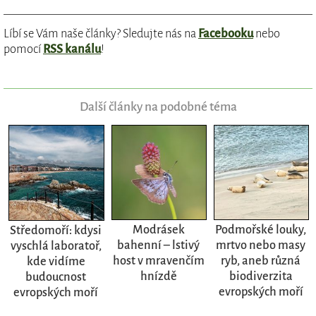
Líbí se Vám naše články? Sledujte nás na
Facebooku
nebo
pomocí
RSS kanálu
!
Další články na podobné téma
Modrásek
Podmořské louky,
Středomoří: kdysi
bahenní – lstivý
mrtvo nebo masy
vyschlá laboratoř,
host v mravenčím
ryb, aneb různá
kde vidíme
hnízdě
biodiverzita
budoucnost
evropských moří
evropských moří