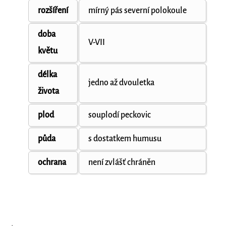
rozšíření
mírný pás severní polokoule
doba
V-VII
květu
délka
jedno až dvouletka
života
plod
souplodí peckovic
půda
s dostatkem humusu
ochrana
není zvlášť chráněn