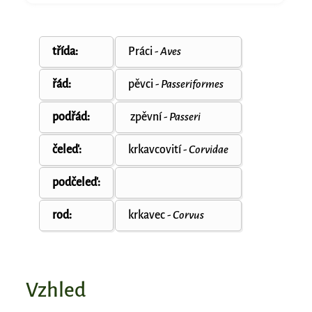
třída:
Práci
- Aves
řád:
pěvci
- Passeriformes
podřád:
zpěvní
- Passeri
čeleď:
krkavcovití
- Corvidae
podčeleď:
rod:
krkavec
- Corvus
Vzhled