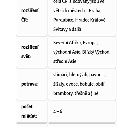
celá ČR, sledovány jsou ve
rozšíření
větších městech – Praha,
ČR:
Pardubice, Hradec Králové,
Svitavy a další
Severní Afrika, Evropa,
rozšíření
východní Asie, Blízký Východ,
svět:
střední Asie
slimáci, hlemýždi, pavouci,
potrava:
žížaly, ovoce, bobule, obilí,
brambory, třešně a jiné
počet
4 – 6
mláďat: