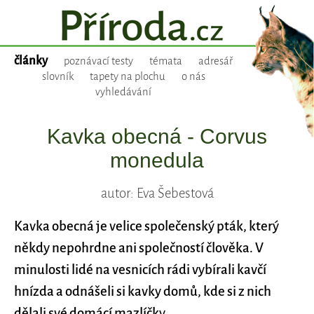
články
poznávací testy
témata
adresář
slovník
tapety na plochu
o nás
vyhledávání
Kavka obecná - Corvus
monedula
autor: Eva Šebestová
Kavka obecná je velice společenský pták, který
někdy nepohrdne ani společností člověka. V
minulosti lidé na vesnicích rádi vybírali kavčí
hnízda a odnášeli si kavky domů, kde si z nich
dělali své domácí mazlíčky.