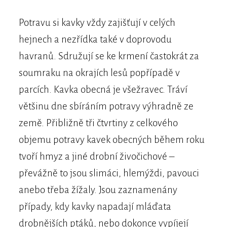
Potravu si kavky vždy zajišťují v celých
hejnech a nezřídka také v doprovodu
havranů. Sdružují se ke krmení častokrát za
soumraku na okrajích lesů popřípadě v
parcích. Kavka obecná je všežravec. Tráví
většinu dne sbíráním potravy výhradně ze
země. Přibližně tři čtvrtiny z celkového
objemu potravy kavek obecných během roku
tvoří hmyz a jiné drobní živočichové –
převážně to jsou slimáci, hlemýždi, pavouci
anebo třeba žížaly. Jsou zaznamenány
případy, kdy kavky napadají mláďata
drobnějších ptáků, nebo dokonce vypíjejí