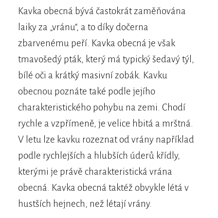
Kavka obecná bývá častokrát zaměňována
laiky za „vránu“, a to díky dočerna
zbarvenému peří. Kavka obecná je však
tmavošedý pták, který má typický šedavý týl,
bílé oči a krátký masivní zobák. Kavku
obecnou poznáte také podle jejího
charakteristického pohybu na zemi. Chodí
rychle a vzpřímeně, je velice hbitá a mrštná.
V letu lze kavku rozeznat od vrány například
podle rychlejších a hlubších úderů křídly,
kterými je právě charakteristická vrána
obecná. Kavka obecná taktéž obvykle létá v
hustších hejnech, než létají vrány.