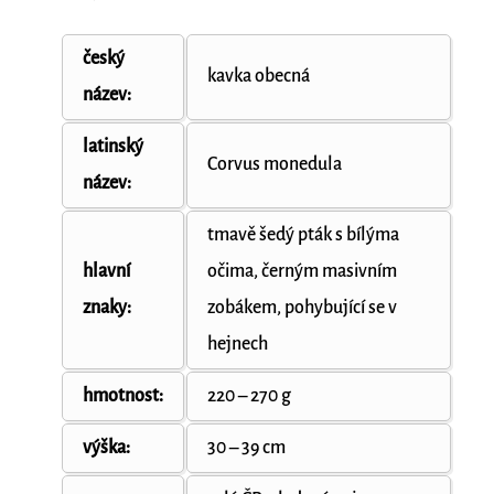
český
kavka obecná
název:
latinský
Corvus monedula
název:
tmavě šedý pták s bílýma
hlavní
očima, černým masivním
znaky:
zobákem, pohybující se v
hejnech
hmotnost:
220 – 270 g
výška:
30 – 39 cm