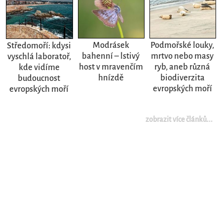
Modrásek
Podmořské louky,
Středomoří: kdysi
bahenní – lstivý
mrtvo nebo masy
vyschlá laboratoř,
host v mravenčím
ryb, aneb různá
kde vidíme
hnízdě
biodiverzita
budoucnost
evropských moří
evropských moří
zobrazit více článků...