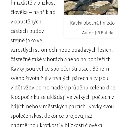
hnízdiště v blízkosti
člověka – například
v opuštěných
Kavka obecná hnízdo
částech budov,
Autor: Jiří Bohdal
stejně jako ve
vzrostlých stromech nebo opadavých lesích,
částečně také v horách anebo na pobřežích.
Kavky jsou velice společenští ptáci. Během
svého života žijí v trvalých párech a ty jsou
vidět vždy pohromadě v průběhu celého dne.
K odpočinku se ukládají ve velkých počtech v
hájích nebo v městských parcích. Kavky svou
společenskost dokonce projevují až
nadměrnou krotkostí v blízkosti člověka.