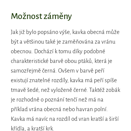
Možnost záměny
Jak již bylo popsáno výše, kavka obecná může
být a většinou také je zaměňována za vránu
obecnou. Dochází k tomu díky podobné
charakteristické barvě obou ptáků, která je
samozřejmě černá. Ovšem v barvě peří
existují znatelné rozdíly, kavka má peří spíše
tmavě šedé, než vyloženě černé. Taktéž zobák
je rozhodně o poznání tenčí než má na
příklad vrána obecná nebo havran polní.
Kavka má navíc na rozdíl od vran kratší a širší
křídla, a kratší krk.