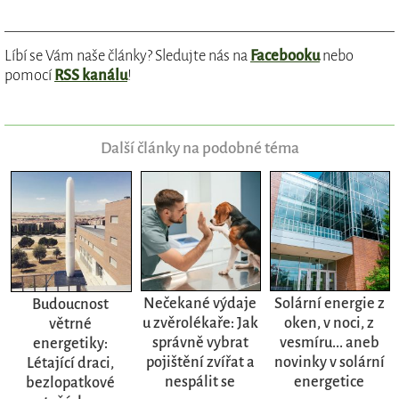
Líbí se Vám naše články? Sledujte nás na
Facebooku
nebo
pomocí
RSS kanálu
!
Další články na podobné téma
Nečekané výdaje
Solární energie z
Budoucnost
u zvěrolékaře: Jak
oken, v noci, z
větrné
správně vybrat
vesmíru... aneb
energetiky:
pojištění zvířat a
novinky v solární
Létající draci,
nespálit se
energetice
bezlopatkové