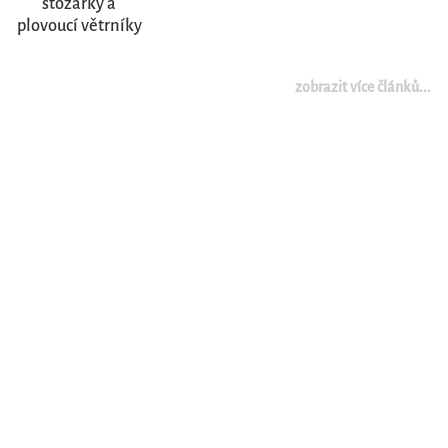
stožárky a
plovoucí větrníky
zobrazit více článků...