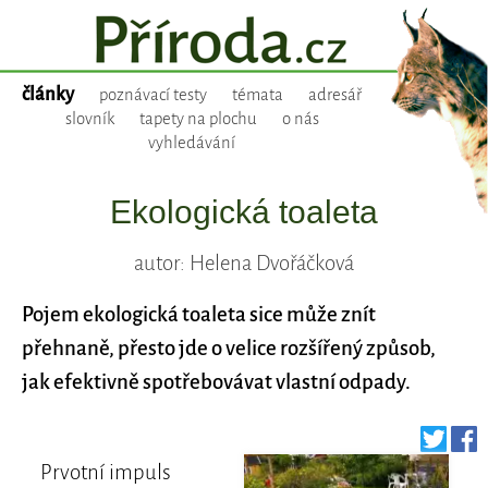
články
poznávací testy
témata
adresář
slovník
tapety na plochu
o nás
vyhledávání
Ekologická toaleta
autor: Helena Dvořáčková
Pojem ekologická toaleta sice může znít
přehnaně, přesto jde o velice rozšířený způsob,
jak efektivně spotřebovávat vlastní odpady.
Prvotní impuls