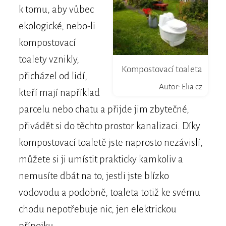
k tomu, aby vůbec
ekologické, nebo-li
kompostovací
toalety vznikly,
Kompostovací toaleta
přicházel od lidí,
Autor: Elia.cz
kteří mají například
parcelu nebo chatu a přijde jim zbytečné,
přivádět si do těchto prostor kanalizaci. Díky
kompostovací toaletě jste naprosto nezávislí,
můžete si ji umístit prakticky kamkoliv a
nemusíte dbát na to, jestli jste blízko
vodovodu a podobně, toaleta totiž ke svému
chodu nepotřebuje nic, jen elektrickou
přípojku.