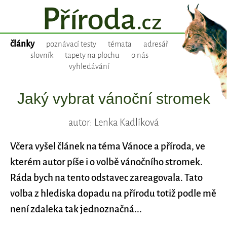
články
poznávací testy
témata
adresář
slovník
tapety na plochu
o nás
vyhledávání
Jaký vybrat vánoční stromek
autor: Lenka Kadlíková
Včera vyšel článek na téma Vánoce a příroda, ve
kterém autor píše i o volbě vánočního stromek.
Ráda bych na tento odstavec zareagovala. Tato
volba z hlediska dopadu na přírodu totiž podle mě
není zdaleka tak jednoznačná...