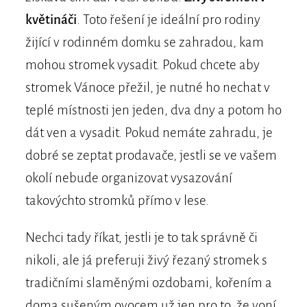
květináči
. Toto řešení je ideální pro rodiny
žijící v rodinném domku se zahradou, kam
mohou stromek vysadit. Pokud chcete aby
stromek Vánoce přežil, je nutné ho nechat v
teplé místnosti jen jeden, dva dny a potom ho
dát ven a vysadit. Pokud nemáte zahradu, je
dobré se zeptat prodavače, jestli se ve vašem
okolí nebude organizovat vysazování
takovýchto stromků přímo v lese.
Nechci tady říkat, jestli je to tak správně či
nikoli, ale já preferuji živý řezaný stromek s
tradičními slaměnými ozdobami, kořením a
doma sušeným ovocem už jen pro to, že voní