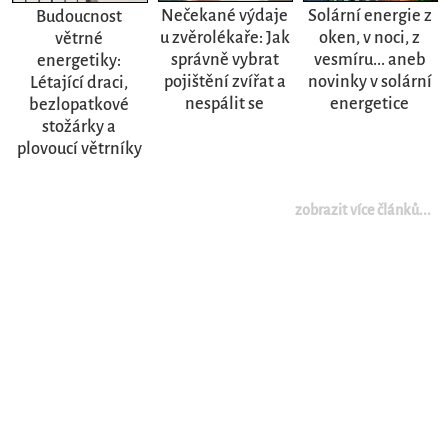
Nečekané výdaje
Solární energie z
Budoucnost
u zvěrolékaře: Jak
oken, v noci, z
větrné
správně vybrat
vesmíru... aneb
energetiky:
pojištění zvířat a
novinky v solární
Létající draci,
nespálit se
energetice
bezlopatkové
stožárky a
plovoucí větrníky
zobrazit více článků...