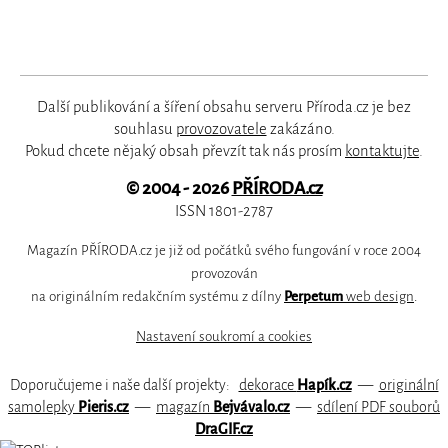
Další publikování a šíření obsahu serveru Příroda.cz je bez
souhlasu
provozovatele
zakázáno.
Pokud chcete nějaký obsah převzít tak nás prosím
kontaktujte
.
© 2004 - 2026
PŘÍRODA.cz
ISSN 1801-2787
Magazín PŘÍRODA.cz je již od počátků svého fungování v roce 2004
provozován
na originálním redakčním systému z dílny
Perpetum
web design
.
Nastavení soukromí a cookies
Doporučujeme i naše další projekty:
dekorace
Hapík.cz
—
originální
samolepky
Pieris.cz
—
magazín
Bejvávalo.cz
—
sdílení PDF souborů
DraGIF.cz