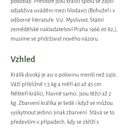
podobají. Přestože jsou králíci spolu se zajíci
odjakživa uváděni mezi hlodavci (Bohužel i v
odborné literatuře. Viz. Myslivost, Státní
zemědělské nakladatelství Praha 1966 str.82,),
musíme se přidržovat nového názoru.
Vzhled
Králík divoký je asi o polovinu menší než zajíc.
Váží přibližně 1,5 kg a měří 40 až 45 cm.
Někteří králíci, hlavně samci, jsou těžcí až 2
kg. Zbarvení králíka je šedé i když se můžou
vyskytnout jedinci jinak zbarvení. Stává se to
především v případech, kdy se zkříží s