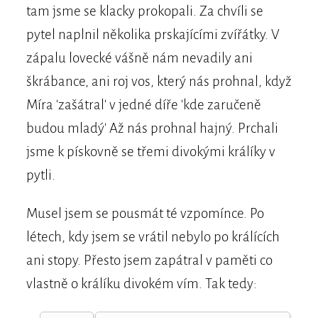
tam jsme se klacky prokopali. Za chvíli se
pytel naplnil několika prskajícími zvířátky. V
zápalu lovecké vášně nám nevadily ani
škrábance, ani roj vos, který nás prohnal, když
Míra 'zašátral' v jedné díře 'kde zaručeně
budou mladý' Až nás prohnal hajný. Prchali
jsme k pískovně se třemi divokými králíky v
pytli.
Musel jsem se pousmát té vzpomínce. Po
létech, kdy jsem se vrátil nebylo po králících
ani stopy. Přesto jsem zapátral v paměti co
vlastně o králíku divokém vím. Tak tedy: