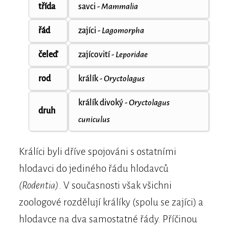
třída
savci -
Mammalia
řád
zajíci -
Lagomorpha
čeleď
zajícovití -
Leporidae
rod
králík -
Oryctolagus
králík divoký -
Oryctolagus
druh
cuniculus
Králíci byli dříve spojováni s ostatními
hlodavci do jediného řádu hlodavců
(Rodentia)
. V současnosti však všichni
zoologové rozdělují králíky (spolu se zajíci) a
hlodavce na dva samostatné řády. Příčinou