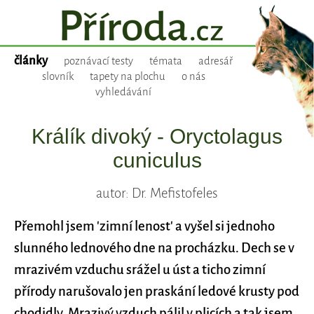
články
poznávací testy
témata
adresář
slovník
tapety na plochu
o nás
vyhledávání
Králík divoký - Oryctolagus
cuniculus
autor: Dr. Mefistofeles
Přemohl jsem 'zimní lenost' a vyšel si jednoho
slunného lednového dne na procházku. Dech se v
mrazivém vzduchu srážel u úst a ticho zimní
přírody narušovalo jen praskání ledové krusty pod
chodidly. Mrazivý vzduch pálil v plicích a tak jsem