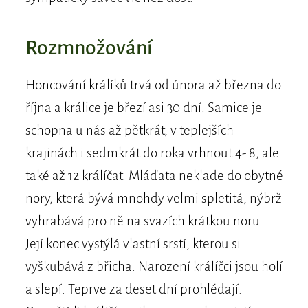
Rozmnožování
Honcování králíků trvá od února až března do
října a králice je březí asi 30 dní. Samice je
schopna u nás až pětkrát, v teplejších
krajinách i sedmkrát do roka vrhnout 4- 8, ale
také až 12 králíčat. Mláďata neklade do obytné
nory, která bývá mnohdy velmi spletitá, nýbrž
vyhrabává pro ně na svazích krátkou noru.
Její konec vystýlá vlastní srstí, kterou si
vyškubává z břicha. Narození králíčci jsou holí
a slepí. Teprve za deset dní prohlédají.