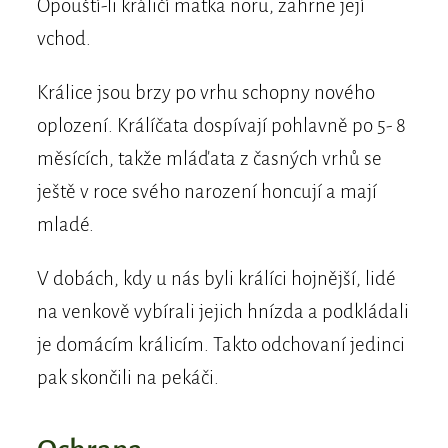
Opouští-li králičí matka noru, zahrne její
vchod.
Králice jsou brzy po vrhu schopny nového
oplození. Králíčata dospívají pohlavně po 5- 8
měsících, takže mláďata z časných vrhů se
ještě v roce svého narození honcují a mají
mladé.
V dobách, kdy u nás byli králíci hojnější, lidé
na venkově vybírali jejich hnízda a podkládali
je domácím králicím. Takto odchovaní jedinci
pak skončili na pekáči.