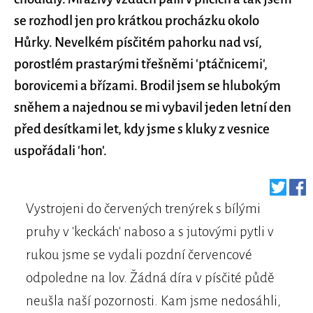
se rozhodl jen pro krátkou procházku okolo
Hůrky. Nevelkém písčitém pahorku nad vsí,
porostlém prastarými třešněmi 'ptáčnicemi',
borovicemi a břízami. Brodil jsem se hlubokým
sněhem a najednou se mi vybavil jeden letní den
před desítkami let, kdy jsme s kluky z vesnice
uspořádali 'hon'.
Vystrojeni do červených trenýrek s bílými
pruhy v 'keckách' naboso a s jutovými pytli v
rukou jsme se vydali pozdní červencové
odpoledne na lov. Žádná díra v písčité půdě
neušla naší pozornosti. Kam jsme nedosáhli,