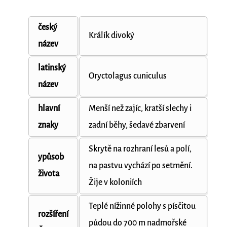
český
Králík divoký
název
latinský
Oryctolagus cuniculus
název
hlavní
Menší než zajíc, kratší slechy i
znaky
zadní běhy, šedavé zbarvení
Skrytě na rozhraní lesů a polí,
ypůsob
na pastvu vychází po setmění.
života
Žije v koloniích
Teplé nížinné polohy s písčitou
rozšíření
půdou do 700 m nadmořské