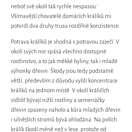
neboť své okolí tak rychle nespasou.'
Všímavější chovatelé domácích králíků mi
potvrdí dva druhy trusu rozdílné konzistence.
Potrava králíků je shodná s potravou zaječí. V
okolí svých nor spásá všechno dostupné
rostlinstvo, a to jak měkké byliny, tak i mladé
výhonky dřevin. Škody jsou tedy podstatně
větší, především z důvodu vyšší koncentrace
králíků na jednom místě. V okolí králičích
sídlišť bývají nižší rostliny a semenáčky
dřevin spaseny naholo a kůra mladých dřevin
i silnějších stromů bývá ohlodána. Na polích
králík škodí méně než v lese, protože od