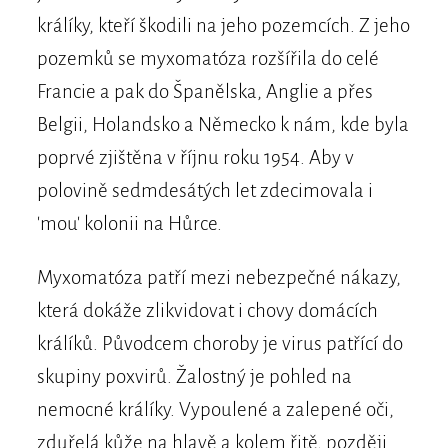
králíky, kteří škodili na jeho pozemcích. Z jeho
pozemků se myxomatóza rozšířila do celé
Francie a pak do Španělska, Anglie a přes
Belgii, Holandsko a Německo k nám, kde byla
poprvé zjištěna v říjnu roku 1954. Aby v
polovině sedmdesátých let zdecimovala i
'mou' kolonii na Hůrce.
Myxomatóza patří mezi nebezpečné nákazy,
která dokáže zlikvidovat i chovy domácích
králíků. Původcem choroby je virus patřící do
skupiny poxvirů. Žalostný je pohled na
nemocné králíky. Vypoulené a zalepené oči,
zduřelá kůže na hlavě a kolem řitě, později