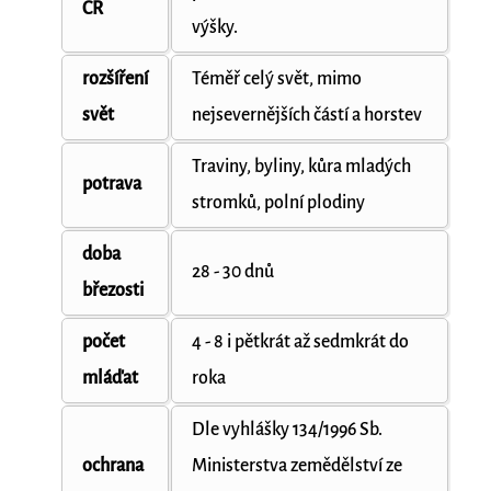
ČR
výšky.
rozšíření
Téměř celý svět, mimo
svět
nejsevernějších částí a horstev
Traviny, byliny, kůra mladých
potrava
stromků, polní plodiny
doba
28 - 30 dnů
březosti
počet
4 - 8 i pětkrát až sedmkrát do
mláďat
roka
Dle vyhlášky 134/1996 Sb.
ochrana
Ministerstva zemědělství ze