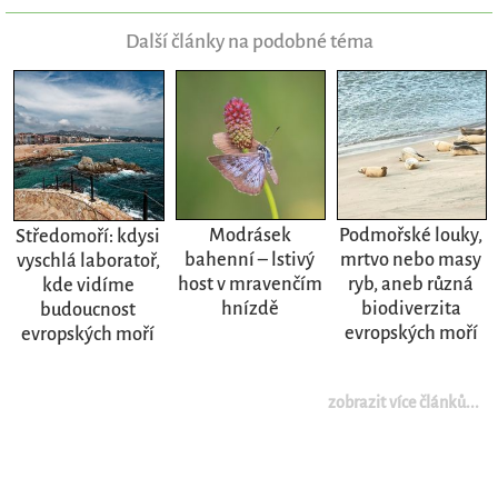
Další články na podobné téma
Modrásek
Podmořské louky,
Středomoří: kdysi
bahenní – lstivý
mrtvo nebo masy
vyschlá laboratoř,
host v mravenčím
ryb, aneb různá
kde vidíme
hnízdě
biodiverzita
budoucnost
evropských moří
evropských moří
zobrazit více článků...