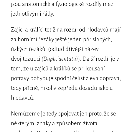
jsou anatomické a fyziologické rozdíly mezi
jednotlivými řády.
Zajíci a králíci totiž na rozdíl od hlodavců mají
za horními řezáky ještě jeden pár slabých,
úzkých řezáků. (odtud dřívější název
dvojitozubci
(Duplicidentata)
). Další rozdíl je v
tom, že u zajíců a králíků se při kousání
potravy pohybuje spodní čelist zleva doprava,
tedy příčně, nikoliv zepředu dozadu jako u
hlodavců.
Nemůžeme je tedy spojovat jen proto, že se
některými znaky a způsobem života