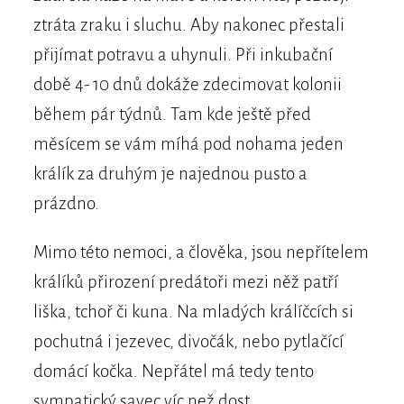
ztráta zraku i sluchu. Aby nakonec přestali
přijímat potravu a uhynuli. Při inkubační
době 4- 10 dnů dokáže zdecimovat kolonii
během pár týdnů. Tam kde ještě před
měsícem se vám míhá pod nohama jeden
králík za druhým je najednou pusto a
prázdno.
Mimo této nemoci, a člověka, jsou nepřítelem
králíků přirození predátoři mezi něž patří
liška, tchoř či kuna. Na mladých králíčcích si
pochutná i jezevec, divočák, nebo pytlačící
domácí kočka. Nepřátel má tedy tento
sympatický savec víc než dost.