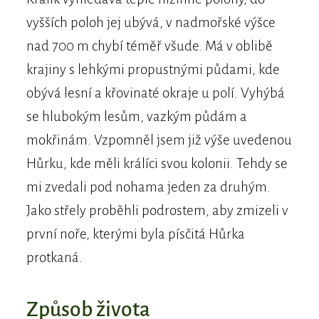
vyšších poloh jej ubývá, v nadmořské výšce
nad 700 m chybí téměř všude. Má v oblibě
krajiny s lehkými propustnými půdami, kde
obývá lesní a křovinaté okraje u polí. Vyhýbá
se hlubokým lesům, vazkým půdám a
mokřinám. Vzpomněl jsem již výše uvedenou
Hůrku, kde měli králíci svou kolonii. Tehdy se
mi zvedali pod nohama jeden za druhým.
Jako střely proběhli podrostem, aby zmizeli v
první noře, kterými byla písčitá Hůrka
protkaná.
Způsob života