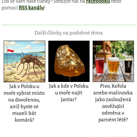
Líbí se Vám naše články? Sledujte nás na
Facebooku
nebo
pomocí
RSS kanálu
!
Další články na podobné téma
Jak a kde v Polsku
Pivo, Kofola
Jak v Polsku u
u moře najít
anebo malinovka
moře vybrat místo
jantar?
jako zasloužená
na dovolenou,
osvěžující
aniž byste se
odměna v
museli bát
parném létě?
komárů?