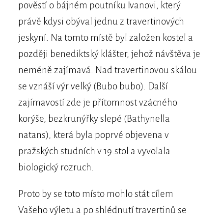
pověstí o bájném poutníku Ivanovi, který
právě kdysi obýval jednu z travertinových
jeskyní. Na tomto místě byl založen kostel a
později benediktský klášter, jehož návštěva je
neméně zajímavá. Nad travertinovou skálou
se vznáší výr velký (Bubo bubo). Další
zajímavostí zde je přítomnost vzácného
korýše, bezkrunýřky slepé (Bathynella
natans), která byla poprvé objevena v
pražských studních v 19.stol a vyvolala
biologický rozruch.
Proto by se toto místo mohlo stát cílem
Vašeho výletu a po shlédnutí travertinů se