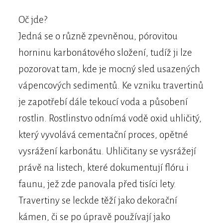
Oč jde?
Jedná se o různě zpevněnou, pórovitou
horninu karbonátového složení, tudíž ji lze
pozorovat tam, kde je mocný sled usazených
vápencových sedimentů. Ke vzniku travertinů
je zapotřebí dále tekoucí voda a působení
rostlin. Rostlinstvo odnímá vodě oxid uhličitý,
který vyvolává cementační proces, opětné
vysrážení karbonátu. Uhličitany se vysrážejí
právě na listech, které dokumentují flóru i
faunu, jež zde panovala před tisíci lety.
Travertiny se leckde těží jako dekorační
kámen, či se po úpravě používají jako