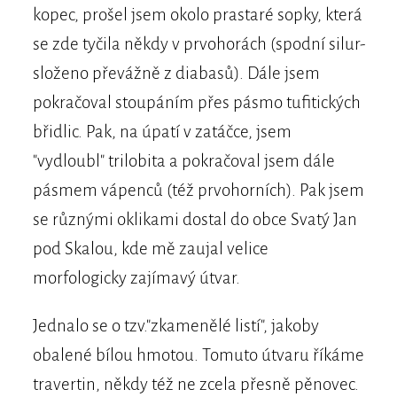
kopec, prošel jsem okolo prastaré sopky, která
se zde tyčila někdy v prvohorách (spodní silur-
složeno převážně z diabasů). Dále jsem
pokračoval stoupáním přes pásmo tufitických
břidlic. Pak, na úpatí v zatáčce, jsem
"vydloubl" trilobita a pokračoval jsem dále
pásmem vápenců (též prvohorních). Pak jsem
se různými oklikami dostal do obce Svatý Jan
pod Skalou, kde mě zaujal velice
morfologicky zajímavý útvar.
Jednalo se o tzv."zkamenělé listí", jakoby
obalené bílou hmotou. Tomuto útvaru říkáme
travertin, někdy též ne zcela přesně pěnovec.