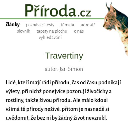
články
poznávací testy
témata
adresář
slovník
tapety na plochu
o nás
vyhledávání
Travertiny
autor: Jan Šimon
Lidé, kteří mají rádi přírodu, čas od času podnikají
výlety, při nichž ponejvíce pozorují živočichy a
rostliny, takže živou přírodu. Ale málo kdo si
všímá té přírody neživé, přitom je nasnadě si
uvědomit, že bez ní by žádný život nevznikl.