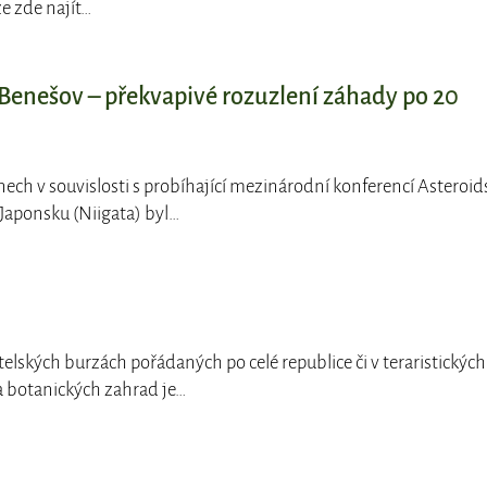
ze zde najít…
Benešov – překvapivé rozuzlení záhady po 20
nech v souvislosti s probíhající mezinárodní konferencí Asteroid
Japonsku (Niigata) byl…
telských burzách pořádaných po celé republice či v teraristických
a botanických zahrad je…