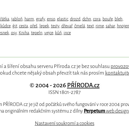
řátka
,
jabloň
,
harm
,
grafy
,
enso
,
elastic
,
drozd
,
dchn
,
cora
,
bouře
,
bleh
,
škůdce
,
ģit
,
cesta
,
ořeš
,
lepek
,
testy
,
dřevař
,
čmelá
,
text
,
rime
,
sahar
,
hnojen
esnek
,
osy
,
Kniha
,
tepeln
,
vejce
,
kůň
,
ince
í a šíření obsahu serveru Příroda.cz je bez souhlasu
provozo
okud chcete nějaký obsah převzít tak nás prosím
kontaktujt
© 2004 - 2026
PŘÍRODA.cz
ISSN 1801-2787
 PŘÍRODA.cz je již od počátků svého fungování v roce 2004 pr
na originálním redakčním systému z dílny
Perpetum
web design
Nastavení soukromí a cookies