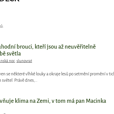
ků:
hodní brouci, kteří jsou až neuvěřitelně
bě světla
ánská noc
,
slunovrat
ven se některé vlhké louky a okraje lesů po setmění promění v ti
 světel. Právě dnes,…
ivňuje klima na Zemi, v tom má pan Macinka