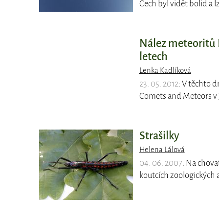
Čech byl vidět bolid a l
Nález meteoritů 
letech
Lenka Kadlíková
23. 05. 2012
: V těchto d
Comets and Meteors v 
Strašilky
Helena Lálová
04. 06. 2007
: Na chova
koutcích zoologických 