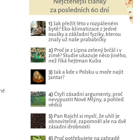
Nejčtenější články
za posledních 60 dní
1)
Jak přežít léto v rozpáleném
bytě? Eko-klimatizace z jedné
osušky a základní fyziky, kterou
znaly už naše prababičky
2)
Proč je z Lipna zelený brčál i v
zimě? Studie ukazuje něco jiného,
než říká hejtman Kuba
3)
Jak a kde v Polsku u moře najít
jantar?
ché
4)
Čtyři zásadní argumenty, proč
nevypustit Nové Mlýny, a pohled
vědců
5)
Pan Rajchl si myslí, že uhlí je
obnovitelné, zapomněl ale na dvě
zásadní drobnosti
6)
Proč potřebujete na zahradě