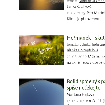
témata:
klimatická změn
Lenka Kadlíková
11. 02. 2025
: Petr Macin
Klima je přirozenou so
Heřmánek – skute
témata:
bylinky
,
heřmán
Blanka Holzäpfelová
25. 06. 2025
: Málokdo z
na akné nebo v dospělo
Bolid spojený s 
spíše nečekejte
Mgr. Jana Hájková
17. 12. 2017
: V médiích j