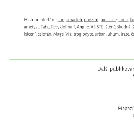
Historie hledání:
sun
,
smartph
,
podzim
,
pinaceae
,
lama
,
ku
ametyst
,
Tabe
,
Recyklohraní
,
Anglie
,
ASISTE
,
štěně
,
škodná
,
kácení
,
celofán
,
Mage
,
Via
,
troglodyte
,
urban
,
uhum
,
irate
,
č
Další publikován
P
Magazín