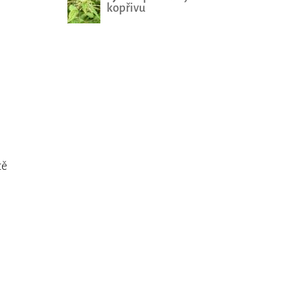
kopřivu
tě