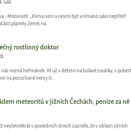
a
,
Co2
ka - Motoristé: „Klima není a nesmí být vnímáno jako nepřítel!
učástí planety Země, na…
čný rostlinný doktor
ek
 nás nezná heřmánek. Ať už v dětství na bolavé zoubky, v puber
sti na pocuchané nervy či…
pádem meteoritů v jižních Čechách, peníze za ně
iž nesčetněkrát v posledních dnech zaznělo, že v oblasti jižních