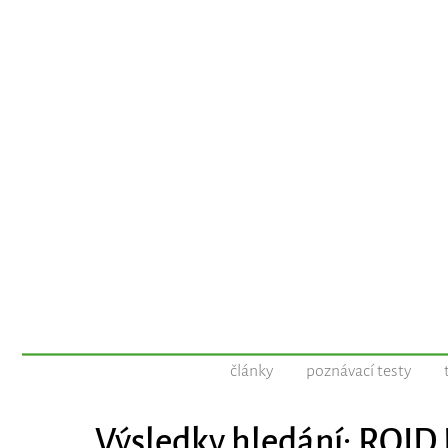
články
poznávací testy
Výsledky hledání: ROID