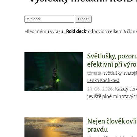
Hledanému výrazu „
Roid deck
“ odpovídá celkem 6 člán
Světlušky, pozoru
efektivní při výro
témata:
světlušky
,
svatoj
Lenka Kadlíková
23. 06. 2026
: Každý čer
jeviště plné mihotavých
Nejen člověk ovl
pravdu