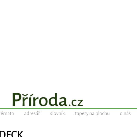
témata
adresář
slovník
tapety na plochu
o nás
 DECK