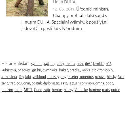
Hnutí DUHA
12. 06. 2013
: Úředníci ministra
Chalupy prohráli další soud s
Hnutím DUHA. Speciální výjimku k používání
jedovatých postřiků v Národním…
Historie hledání:
symbol
,
148
,
137
,
2023
,
media
,
sršni
,
déšť
,
krmítko
,
bílé
,
kubištová
,
břízovité
,
ģit
,
hři
,
dymnivka
,
bukač
,
pračka
,
kočka
,
elektromobily
,
atmosfera
,
fíky
,
labť
,
velbloud
,
ministry
,
tiny
,
Jeseter
,
koněprus
,
parazit
,
blesky
,
žabi
,
živic
,
tradice
,
Bénin
,
postrik
,
diplomatic
,
zato
,
jaguar
,
common
,
dmna
,
coop
,
podzim
,
mdpi
,
METL
,
Cuca
,
zajíc
,
bentos
,
biomy
,
Vodacke
,
hanime
,
mats
,
nutrie