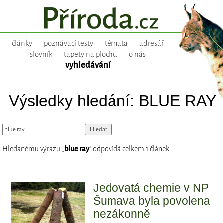
články
poznávací testy
témata
adresář
slovník
tapety na plochu
o nás
vyhledávání
Výsledky hledání: BLUE RAY
Hledanému výrazu „
blue ray
“ odpovídá celkem 1 článek:
Jedovatá chemie v NP
Šumava byla povolena
nezákonně