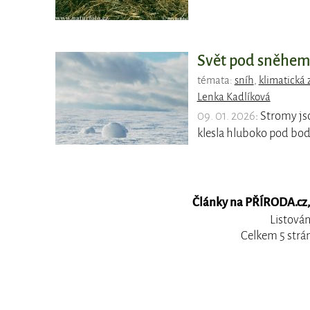
Svět pod sněhem 
témata:
sníh
,
klimatická
Lenka Kadlíková
09. 01. 2026
: Stromy js
klesla hluboko pod bod
Články na PŘÍRODA.cz, 
Listován
Celkem 5 strá