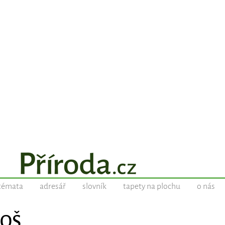
témata
adresář
slovník
tapety na plochu
o nás
BOŠ