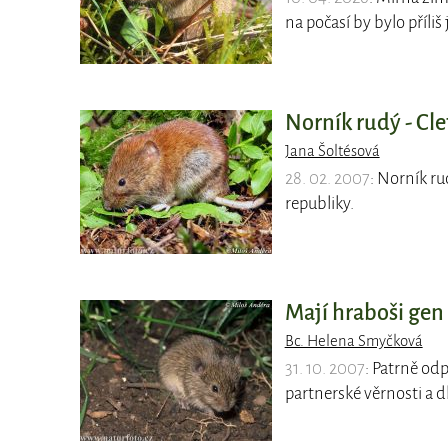
na počasí by bylo příli
Norník rudý - Cl
Jana Šoltésová
28. 02. 2007
: Norník ru
republiky.
Mají hraboši gen 
Bc. Helena Smyčková
31. 10. 2007
: Patrně odp
partnerské věrnosti a 