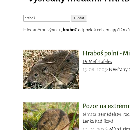
Hledanému výrazu „
hraboš
“ odpovídá celkem 49 článků,
Hraboš polní - Mi
Dr. Mefistofeles
15. 08. 2005
: Nevítaný 
Pozor na extrémn
témata:
zemědělství
,
rod
Lenka Kadlíková
10. 04. 2026
: Mírná zim