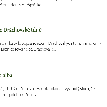
o vše najdete v Adršpašsko…
ce Dráchovské tůně
m článku bylo popsáno území Dráchovských tůních směrem k
a Lužnice severně od Dráchova je…
o alba
á je tichý noční lovec. Má tak dokonale vyvinutý sluch, že jí
rčit polohu kořisti i v…