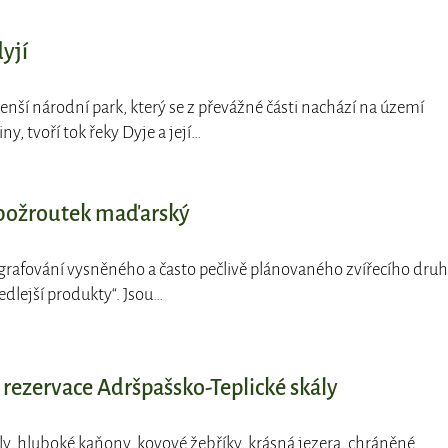
yjí
enší národní park, který se z převážné části nachází na území
, tvoří tok řeky Dyje a její…
abožroutek maďarský
ografování vysněného a často pečlivě plánovaného zvířecího dru
edlejší produkty“. Jsou…
 rezervace Adršpašsko-Teplické skály
ly, hluboké kaňony, kovové žebříky, krásná jezera, chráněné