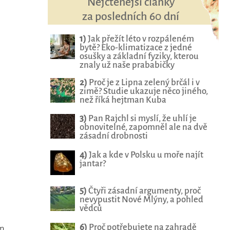
Nejčtenější články
za posledních 60 dní
1)
Jak přežít léto v rozpáleném
bytě? Eko-klimatizace z jedné
osušky a základní fyziky, kterou
znaly už naše prababičky
2)
Proč je z Lipna zelený brčál i v
zimě? Studie ukazuje něco jiného,
než říká hejtman Kuba
3)
Pan Rajchl si myslí, že uhlí je
obnovitelné, zapomněl ale na dvě
zásadní drobnosti
4)
Jak a kde v Polsku u moře najít
jantar?
5)
Čtyři zásadní argumenty, proč
nevypustit Nové Mlýny, a pohled
vědců
6)
Proč potřebujete na zahradě
en