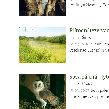
rostliny a živočichy. T
Přírodní rezerva
ing. Jan Šinko
01. 09. 2010
: V minulé
Veselí nad Lužnicí. Niv
Sova pálená - Tyt
Jana Šoltésová
15. 03. 2007
: Sova pálen
umožňuje zcela přesně u