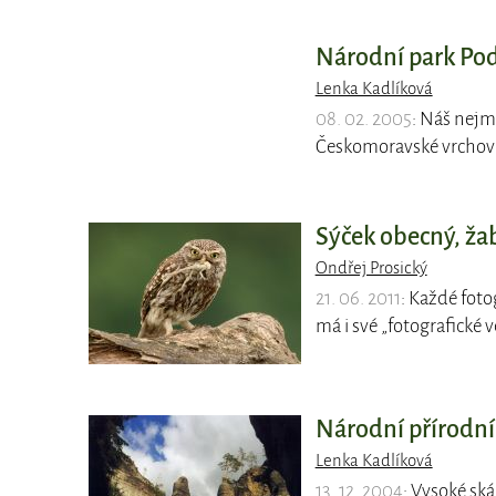
Národní park Pod
Lenka Kadlíková
08. 02. 2005
: Náš nejm
Českomoravské vrchoviny
Sýček obecný, ž
Ondřej Prosický
21. 06. 2011
: Každé fot
má i své „fotografické v
Národní přírodní
Lenka Kadlíková
13. 12. 2004
: Vysoké ská