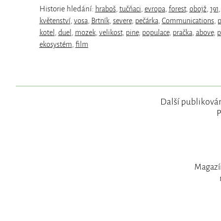
Historie hledání:
hraboš
,
tučňaci
,
evropa
,
forest
,
obojž
,
191
květenství
,
vosa
,
Brtník
,
severe
,
pečárka
,
Communications
,
p
kotel
,
duel
,
mozek
,
velikost
,
pine
,
populace
,
pračka
,
above
,
p
ekosystém
,
film
Další publikován
P
Magazín