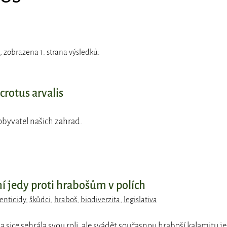
 zobrazena 1. strana výsledků:
crotus arvalis
obyvatel našich zahrad.
í jedy proti hrabošům v polích
enticidy
,
škůdci
,
hraboš
,
biodiverzita
,
legislativa
a sice sehrála svou roli, ale svádět současnou hraboší kalamitu j