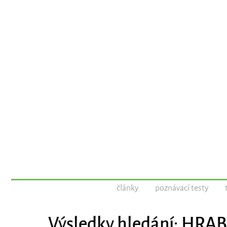
články
poznávací testy
Výsledky hledání: HRA