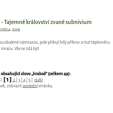
- Tajemné království zvané subnivium
 změna
,
zima
ou obalené námrazou, pole přikryl bílý příkrov a rtuť teploměru
 mrazu. Vše se zdá být…
obsahující slovo „
hraboš
“ (celkem 49):
[ 1 ]
í:
2
|
3
|
4
|
5
|
další
nek, zobrazit
poslední
stránku.