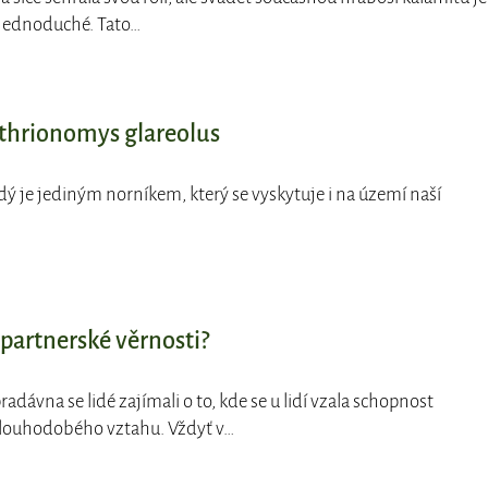
š jednoduché. Tato…
ethrionomys glareolus
dý je jediným norníkem, který se vyskytuje i na území naší
partnerské věrnosti?
radávna se lidé zajímali o to, kde se u lidí vzala schopnost
dlouhodobého vztahu. Vždyť v…