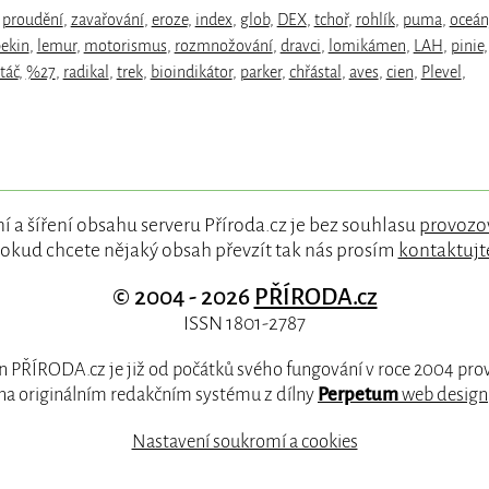
,
proudění
,
zavařování
,
eroze
,
index
,
glob
,
DEX
,
tchoř
,
rohlík
,
puma
,
oceán
ekin
,
lemur
,
motorismus
,
rozmnožování
,
dravci
,
lomikámen
,
LAH
,
pinie
,
táč
,
%27
,
radikal
,
trek
,
bioindikátor
,
parker
,
chřástal
,
aves
,
cien
,
Plevel
,
í a šíření obsahu serveru Příroda.cz je bez souhlasu
provozo
okud chcete nějaký obsah převzít tak nás prosím
kontaktujt
© 2004 - 2026
PŘÍRODA.cz
ISSN 1801-2787
 PŘÍRODA.cz je již od počátků svého fungování v roce 2004 pr
na originálním redakčním systému z dílny
Perpetum
web design
Nastavení soukromí a cookies