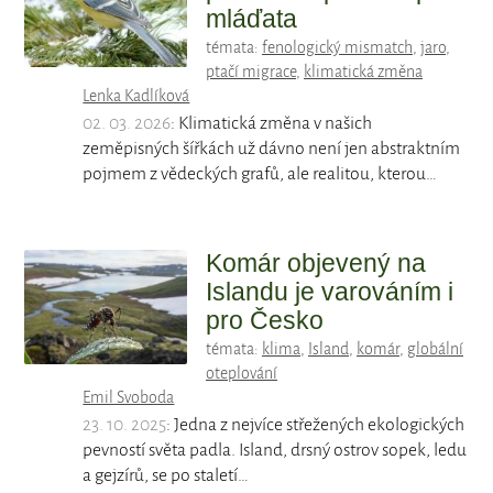
mláďata
témata:
fenologický mismatch
,
jaro
,
ptačí migrace
,
klimatická změna
Lenka Kadlíková
02. 03. 2026
: Klimatická změna v našich
zeměpisných šířkách už dávno není jen abstraktním
pojmem z vědeckých grafů, ale realitou, kterou…
Komár objevený na
Islandu je varováním i
pro Česko
témata:
klima
,
Island
,
komár
,
globální
oteplování
Emil Svoboda
23. 10. 2025
: Jedna z nejvíce střežených ekologických
pevností světa padla. Island, drsný ostrov sopek, ledu
a gejzírů, se po staletí…