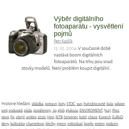
Výběr digitálního
fotoaparátu - vysvětlení
pojmů
Petr Kadlík
13. 05. 2004
: V současné době
nastává boom digitálních
fotoaparátů. Na trhu jsou snad
stovky modelů. Není problém koupit digitální…
Historie hledání:
skládka
,
potravn
,
boty
,
STOC
,
sun
,
hvězdnicovité
,
kula
,
wikipe
,
iont
,
vodopád
,
půda
,
popáleniny
,
.sp
,
glob
,
glukoza
,
ENVIROMENT
,
%27
,
Prez
,
stepi
,
fix
,
obojž
,
ambro
,
2020
,
Hen
,
NTB
,
červenec
,
kotrč
,
chaos
,
Kopech
,
EuRoD
,
deny
,
kultivátor
,
chameleon
,
křečky
,
green
,
individual
,
kopřiv
,
prsten
,
podzim
,