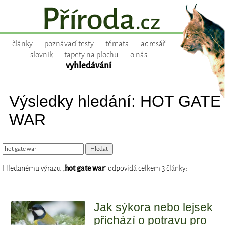
články
poznávací testy
témata
adresář
slovník
tapety na plochu
o nás
vyhledávání
Výsledky hledání: HOT GATE
WAR
Hledanému výrazu „
hot gate war
“ odpovídá celkem 3 články:
Jak sýkora nebo lejsek
přichází o potravu pro