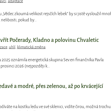
avci
,
adaptace
pu „Vědec zkoumá velikost rejsčích lebek“ by si jistě vysloužil mn
nelibosti, pokud by…
vřít Počerady, Kladno a polovinu Chvaletic
zace
,
uhlí
,
klimatická změna
du 2025 oznámila energetická skupina Sev.en finančníka Pavla
 prosinci 2026 (nejpozději k…
edavé a modré, přes zelenou, až po krvácející
odíváte na kostku ledu ve své sklenici, vidíte čirou, možná trochu