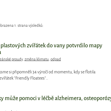
brazena 1. strana výsledků:
c plastových zvířátek do vany potvrdilo mapy
ů
eánské proudy
,
změna klimatu
,
odpad
jsme si připomněli 34 výročí od momentu, kdy se flotila
vířátek "Friendly Floatees"…
bky může pomoci v léčbě alzheimera, osteoporóz