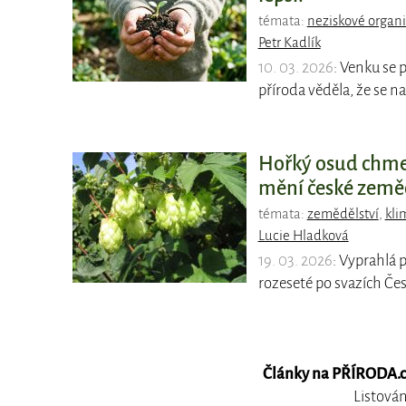
témata:
neziskové organ
Petr Kadlík
10. 03. 2026
: Venku se p
příroda věděla, že se 
Hořký osud chmel
mění české země
témata:
zemědělství
,
kli
Lucie Hladková
19. 03. 2026
: Vyprahlá p
rozeseté po svazích Če
Články na PŘÍRODA.cz,
Listován