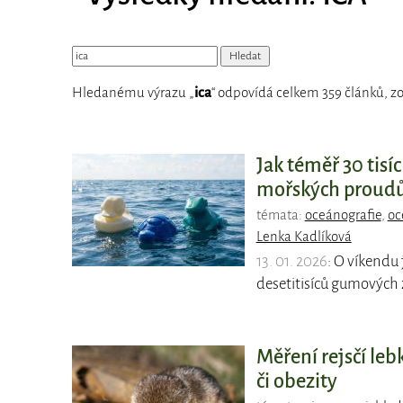
Hledanému výrazu „
ica
“ odpovídá celkem 359 článků, zo
Jak téměř 30 tisí
mořských proud
témata:
oceánografie
,
oc
Lenka Kadlíková
13. 01. 2026
: O víkendu 
desetitisíců gumových z
Měření rejsčí le
či obezity