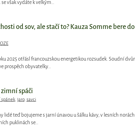
se však vydáte k velkým…
ichosti od sov, ale stačí to? Kauza Somme bere do
OZE
roku 2025 otřásl francouzskou energetikou rozsudek. Soudní dvůr
ve prospěch obyvatelky…
 zimní spáči
 spánek
,
jaro
,
savci
y lidé teď bojujeme s jarní únavou u šálku kávy, v lesních norách
ních puklinách se…