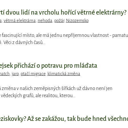
tí dvou lidí na vrcholu hořící větrné elektrárny?
a
,
větrná elektrárna
,
nehoda
,
požár
,
Nizozemsko
je fascinující místo, ale má jednu nepříjemnou vlastnost - pamatu
ň. Věci z dávných časů…
ejsek přichází o potravu pro mláďata
match
,
jaro
,
ptačí migrace
,
klimatická změna
ká změna v našich zeměpisných šířkách už dávno není jen
ědeckých grafů, ale realitou, kterou…
ziskovky? Až se zakážou, tak bude hned všechn