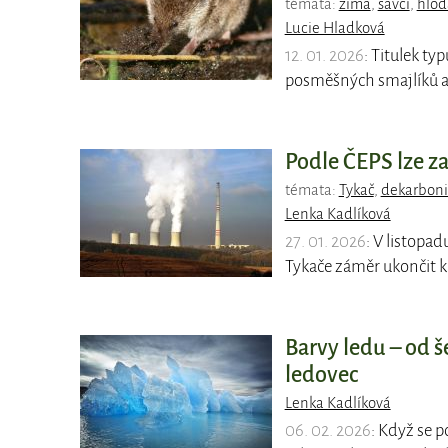
témata:
zima
,
savci
,
hlod
Lucie Hladková
12. 01. 2026
: Titulek ty
posměšných smajlíků a 
Podle ČEPS lze za
témata:
Tykač
,
dekarboni
Lenka Kadlíková
27. 01. 2026
: V listopa
Tykače záměr ukončit k
Barvy ledu – od š
ledovec
Lenka Kadlíková
06. 02. 2026
: Když se p