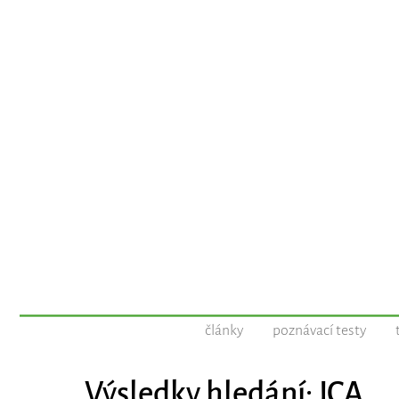
články
poznávací testy
Výsledky hledání: ICA