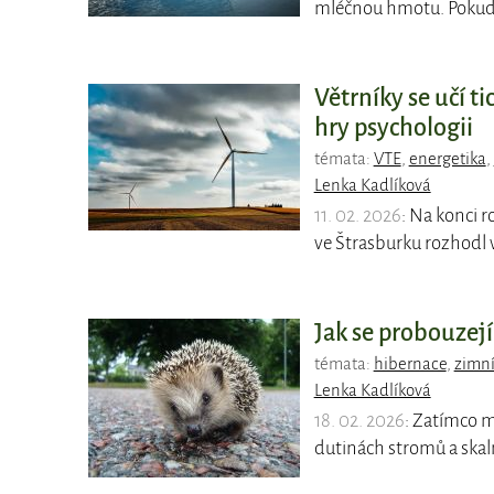
mléčnou hmotu. Pokud 
Větrníky se učí t
hry psychologii
témata:
VTE
,
energetika
,
Lenka Kadlíková
11. 02. 2026
: Na konci 
ve Štrasburku rozhodl 
Jak se probouzejí
témata:
hibernace
,
zimní
Lenka Kadlíková
18. 02. 2026
: Zatímco m
dutinách stromů a skal