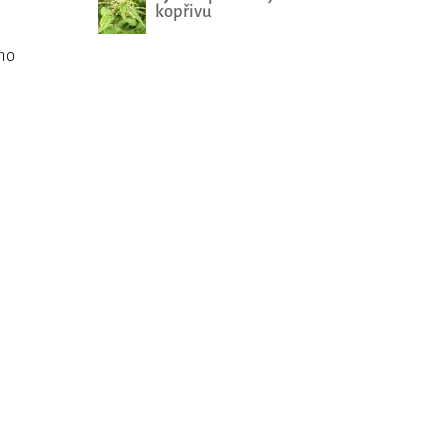
kopřivu
oho