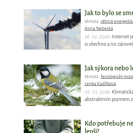
Jak to bylo se smr
témata:
větrná energetik
Anna Nebeská
26. 02. 2026
: Internet 
si všechno a nic zárove
Jak sýkora nebo l
témata:
fenologický mis
Lenka Kadlíková
02. 03. 2026
: Klimatic
abstraktním pojmem z v
Kdo potřebuje ne
lepší!