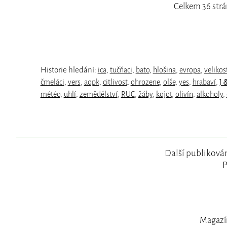
Celkem 36 strá
Historie hledání:
ica
,
tučňaci
,
bato
,
hlošina
,
evropa
,
velikos
čmeláci
,
vers
,
aopk
,
citlivost
,
ohrozene
,
olše
,
yes
,
hrabaví
,
J
météo
,
uhlí
,
zemědělství
,
RUC
,
žáby
,
kojot
,
olivín
,
alkoholy
,
Další publikován
P
Magazín