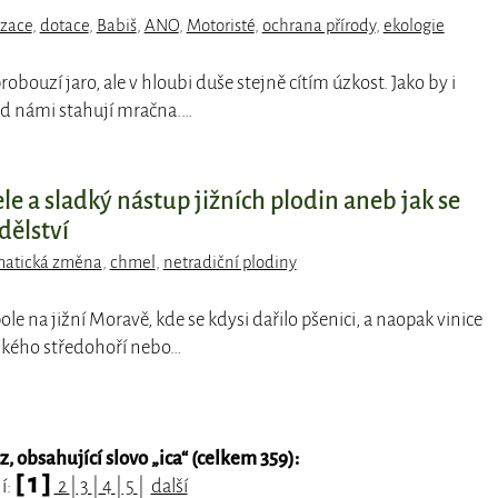
izace
,
dotace
,
Babiš
,
ANO
,
Motoristé
,
ochrana přírody
,
ekologie
robouzí jaro, ale v hloubi duše stejně cítím úzkost. Jako by i
nad námi stahují mračna.…
e a sladký nástup jižních plodin aneb jak se
dělství
matická změna
,
chmel
,
netradiční plodiny
ole na jižní Moravě, kde se kdysi dařilo pšenici, a naopak vinice
ského středohoří nebo…
 obsahující slovo „
ica
“ (celkem 359):
[ 1 ]
í:
2
|
3
|
4
|
5
|
další