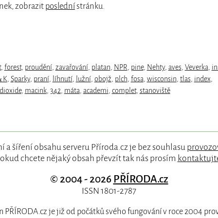
nek, zobrazit
poslední
stránku.
t
,
forest
,
proudění
,
zavařování
,
platan
,
NPR
,
pine
,
Nehty
,
aves
,
Veverka
,
in
＆K
,
Sparky
,
praní
,
líhnutí
,
lužní
,
obojž
,
plch
,
fosa
,
wisconsin
,
tlas
,
index
,
dioxide
,
macink
,
342
,
máta
,
academi
,
complet
,
stanoviště
í a šíření obsahu serveru Příroda.cz je bez souhlasu
provozo
okud chcete nějaký obsah převzít tak nás prosím
kontaktujt
© 2004 - 2026
PŘÍRODA.cz
ISSN 1801-2787
 PŘÍRODA.cz je již od počátků svého fungování v roce 2004 pr