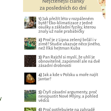
Nejčtenější články
za posledních 60 dní
1)
Jak přežít léto v rozpáleném
bytě? Eko-klimatizace z jedné
osušky a základní fyziky, kterou
znaly už naše prababičky
2)
Proč je z Lipna zelený brčál i v
zimě? Studie ukazuje něco jiného,
než říká hejtman Kuba
3)
Pan Rajchl si myslí, že uhlí je
obnovitelné, zapomněl ale na dvě
zásadní drobnosti
4)
Jak a kde v Polsku u moře najít
jantar?
5)
Čtyři zásadní argumenty, proč
nevypustit Nové Mlýny, a pohled
y
vědců
6)
Proč potřebujete na zahradě