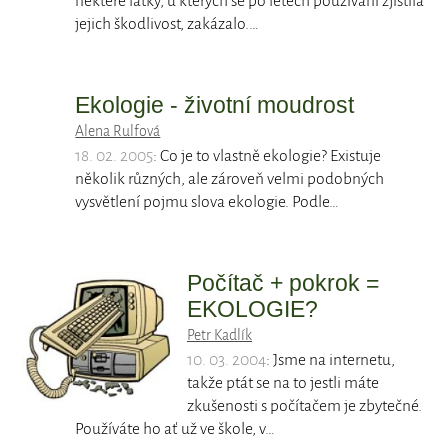
některé látky, u kterých se po letech používání zjistila
jejich škodlivost, zakázalo.…
Ekologie - životní moudrost
Alena Rulfová
18. 02. 2005
: Co je to vlastně ekologie? Existuje
několik různých, ale zároveň velmi podobných
vysvětlení pojmu slova ekologie. Podle…
Počítač + pokrok =
EKOLOGIE?
Petr Kadlík
10. 03. 2004
: Jsme na internetu,
takže ptát se na to jestli máte
zkušenosti s počítačem je zbytečné.
Používáte ho ať už ve škole, v…