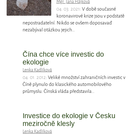
Mgr. Jana Hájková
04. 03. 2021
: V době současné
koronavirové krize jsou v podstatě
nepostradatelní. Nikdo se ovšem doposavaď
nezabýval otázkou jejich…
Čína chce více investic do
ekologie
Lenka Kadlíková
04. 01. 2012
: Veliké množství zahraničních investic v
Číně plynulo do klasického automobilového
průmyslu. Čínská vláda představila…
Investice do ekologie v Česku
meziročně klesly
Lenka Kadlíková