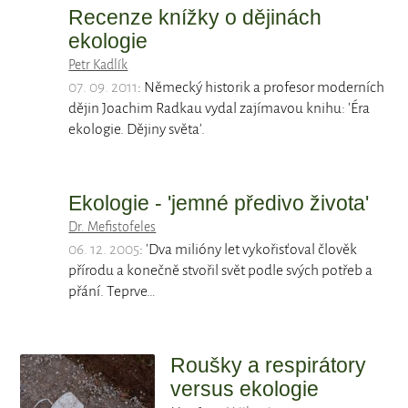
Recenze knížky o dějinách
ekologie
Petr Kadlík
07. 09. 2011
: Německý historik a profesor moderních
dějin Joachim Radkau vydal zajímavou knihu: 'Éra
ekologie. Dějiny světa'.
Ekologie - 'jemné předivo života'
Dr. Mefistofeles
06. 12. 2005
: 'Dva milióny let vykořisťoval člověk
přírodu a konečně stvořil svět podle svých potřeb a
přání. Teprve…
Roušky a respirátory
versus ekologie