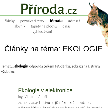
témata
články
poznávací testy
adresář
slovník
tapety na plochu
o nás
vyhledávání
Články na téma: EKOLOGIE
Tématu „
ekologie
“ odpovídá celkem 143 článků, zobrazena 1. strana
výsledků:
Ekologie v elektronice
Ing. Vladimír Anděl
20. 12. 2004
: Lidstvo se již několikrát poučilo a