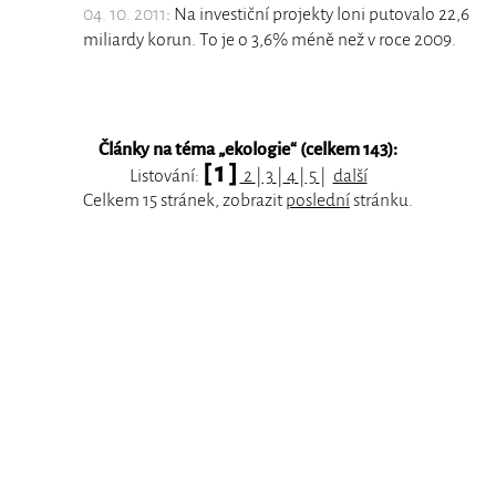
04. 10. 2011
: Na investiční projekty loni putovalo 22,6
miliardy korun. To je o 3,6% méně než v roce 2009.
Články na téma „
ekologie
“ (celkem 143):
[ 1 ]
Listování:
2
|
3
|
4
|
5
|
další
Celkem 15 stránek, zobrazit
poslední
stránku.