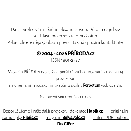
Další publikování a šíření obsahu serveru Příroda.cz je bez
souhlasu
provozovatele
zakázáno.
Pokud chcete nějaký obsah převzít tak nás prosím
kontaktujte
.
© 2004 - 2026
PŘÍRODA.cz
ISSN 1801-2787
Magazín PŘÍRODA.cz je již od počátků svého fungování v roce 2004
provozován
na originálním redakčním systému z dílny
Perpetum
web design
.
Nastavení soukromí a cookies
Doporučujeme i naše další projekty:
dekorace
Hapík.cz
—
originální
samolepky
Pieris.cz
—
magazín
Bejvávalo.cz
—
sdílení PDF souborů
DraGIF.cz