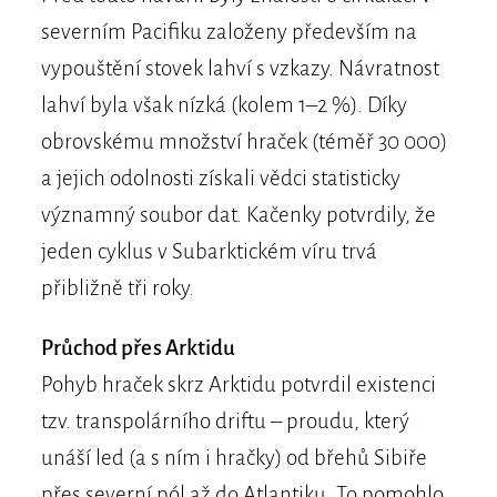
severním Pacifiku založeny především na
vypouštění stovek lahví s vzkazy. Návratnost
lahví byla však nízká (kolem 1–2 %). Díky
obrovskému množství hraček (téměř 30 000)
a jejich odolnosti získali vědci statisticky
významný soubor dat. Kačenky potvrdily, že
jeden cyklus v Subarktickém víru trvá
přibližně tři roky.
Průchod přes Arktidu
Pohyb hraček skrz Arktidu potvrdil existenci
tzv. transpolárního driftu – proudu, který
unáší led (a s ním i hračky) od břehů Sibiře
přes severní pól až do Atlantiku. To pomohlo