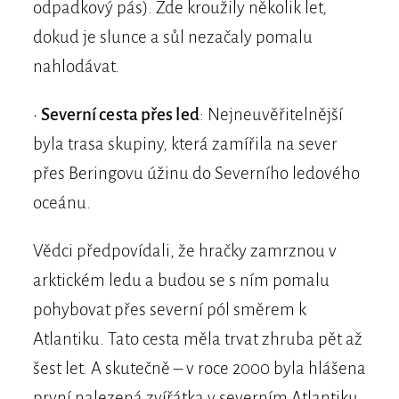
odpadkový pás). Zde kroužily několik let,
dokud je slunce a sůl nezačaly pomalu
nahlodávat.
•
Severní cesta přes led
: Nejneuvěřitelnější
byla trasa skupiny, která zamířila na sever
přes Beringovu úžinu do Severního ledového
oceánu.
Vědci předpovídali, že hračky zamrznou v
arktickém ledu a budou se s ním pomalu
pohybovat přes severní pól směrem k
Atlantiku. Tato cesta měla trvat zhruba pět až
šest let. A skutečně – v roce 2000 byla hlášena
první nalezená zvířátka v severním Atlantiku