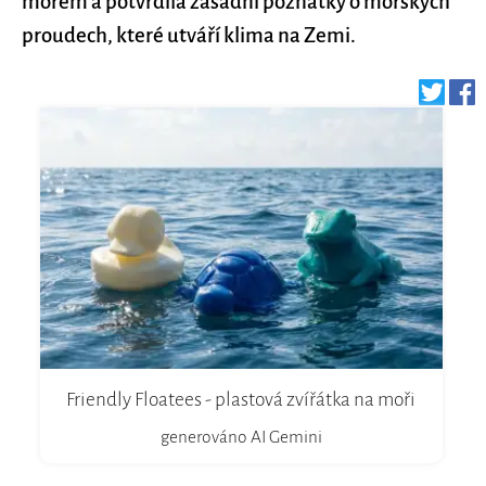
mořem a potvrdila zásadní poznatky o mořských
proudech, které utváří klima na Zemi.
Friendly Floatees - plastová zvířátka na moři
generováno AI Gemini