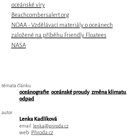
oceánské víry
Beachcombersalert.org
NOAA - Vzdělávací materiály o oceánech
založené na příběhu Friendly Floatees
NASA
témata článku:
oceánografie
,
oceánské proudy
,
změna klimatu
,
odpad
autor:
Lenka Kadlíková
email:
lenka@priroda.cz
web:
Přiroda.cz