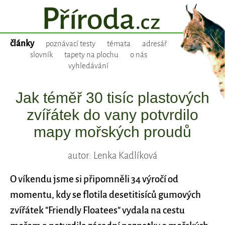
články
poznávací testy
témata
adresář
slovník
tapety na plochu
o nás
vyhledávání
Jak téměř 30 tisíc plastových
zvířátek do vany potvrdilo
mapy mořských proudů
autor: Lenka Kadlíková
O víkendu jsme si připomněli 34 výročí od
momentu, kdy se flotila desetitisíců gumových
zvířátek "Friendly Floatees" vydala na cestu