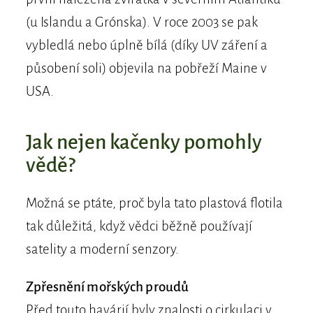
(u Islandu a Grónska). V roce 2003 se pak
vybledlá nebo úplně bílá (díky UV záření a
působení soli) objevila na pobřeží Maine v
USA.
Jak nejen kačenky pomohly
vědě?
Možná se ptáte, proč byla tato plastová flotila
tak důležitá, když vědci běžně používají
satelity a moderní senzory.
Zpřesnění mořských proudů
Před touto havárií byly znalosti o cirkulaci v