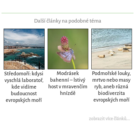
Další články na podobné téma
Modrásek
Podmořské louky,
Středomoří: kdysi
bahenní – lstivý
mrtvo nebo masy
vyschlá laboratoř,
host v mravenčím
ryb, aneb různá
kde vidíme
hnízdě
biodiverzita
budoucnost
evropských moří
evropských moří
zobrazit více článků...