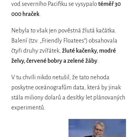
vod severního Pacifiku se vysypalo
téměř 30
000 hraček
.
Nebyla to však jen pověstná žlutá kačátka.
Balení (tzv. „Friendly Floatees“) obsahovala
čtyři druhy zvířátek,
žluté kačenky, modré
želvy, červené bobry a zelené žáby
.
V tu chvíli nikdo netušil, že tato nehoda
poskytne oceánografům data, která by jinak
stála miliony dolarů a desítky let plánovaných
experimentů.