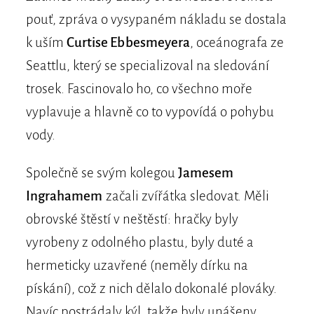
pouť, zpráva o vysypaném nákladu se dostala
k uším
Curtise Ebbesmeyera
, oceánografa ze
Seattlu, který se specializoval na sledování
trosek. Fascinovalo ho, co všechno moře
vyplavuje a hlavně co to vypovídá o pohybu
vody.
Společně se svým kolegou
Jamesem
Ingrahamem
začali zvířátka sledovat. Měli
obrovské štěstí v neštěstí: hračky byly
vyrobeny z odolného plastu, byly duté a
hermeticky uzavřené (neměly dírku na
pískání), což z nich dělalo dokonalé plováky.
Navíc postrádaly kýl, takže byly unášeny