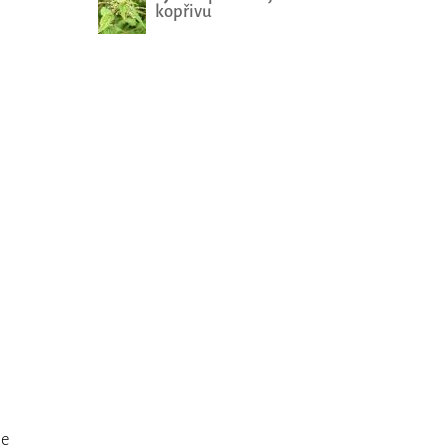
kopřivu
se