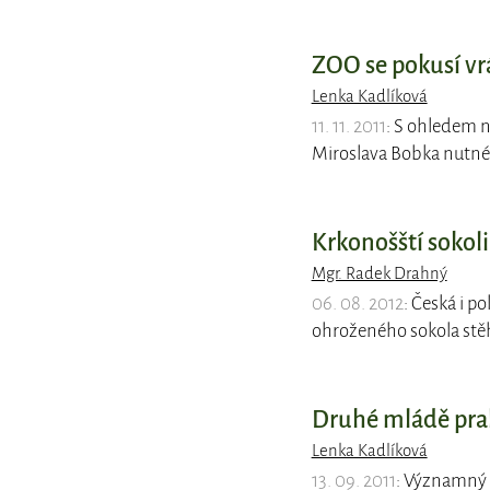
ZOO se pokusí vrá
Lenka Kadlíková
11. 11. 2011
: S ohledem n
Miroslava Bobka nutné 
Krkonošští sokol
Mgr. Radek Drahný
06. 08. 2012
: Česká i p
ohroženého sokola stě
Druhé mládě prale
Lenka Kadlíková
13. 09. 2011
: Významný 