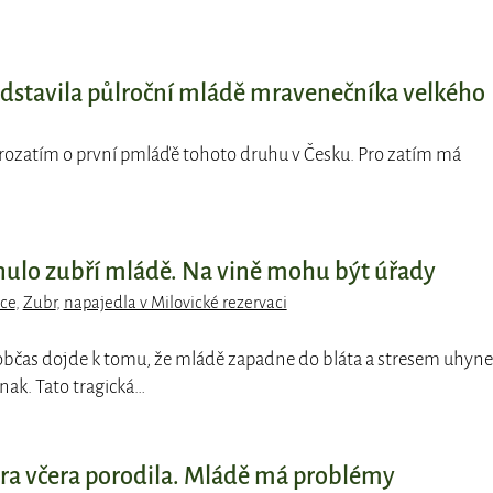
dstavila půlroční mládě mravenečníka velkého
prozatím o první pmláďě tohoto druhu v Česku. Pro zatím má
nulo zubří mládě. Na vině mohu být úřady
ce
,
Zubr
,
napajedla v Milovické rezervaci
 občas dojde k tomu, že mládě zapadne do bláta a stresem uhyne
inak. Tato tragická…
kira včera porodila. Mládě má problémy