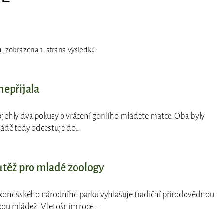
, zobrazena 1. strana výsledků:
nepřijala
bjehly dva pokusy o vrácení gorilího mláděte matce. Oba byly
ádě tedy odcestuje do…
utěž pro mladé zoology
rkonošského národního parku vyhlašuje tradiční přírodovědnou
kou mládež. V letošním roce…