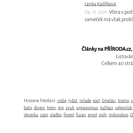
Lenka Kadlíková
09. 11. 2011
: Včera v po
sameček má však prob
Články na PŘÍRODA.cz, 
Listován
Celkem 40 strá
Historie hledání:
indie
,
rybíz
,
mlade
,
eart
,
čmeláci
,
tramp
,
s
bato
,
divers
,
trem
,
gio
,
zvuk
,
organismus
,
tučňaci
,
velemlok
Veverka
,
zato
,
sladko
,
forest
,
furan
,
ernst
,
sníh
,
mikroskop
,
O