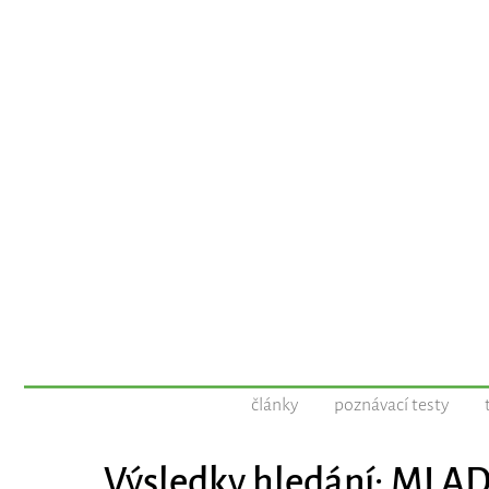
články
poznávací testy
Výsledky hledání: MLA