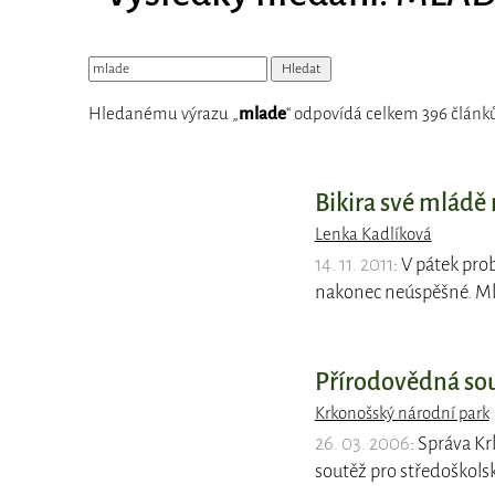
Hledanému výrazu „
mlade
“ odpovídá celkem 396 článků
Bikira své mládě 
Lenka Kadlíková
14. 11. 2011
: V pátek pro
nakonec neúspěšné. Ml
Přírodovědná so
Krkonošský národní park
26. 03. 2006
: Správa K
soutěž pro středoškols