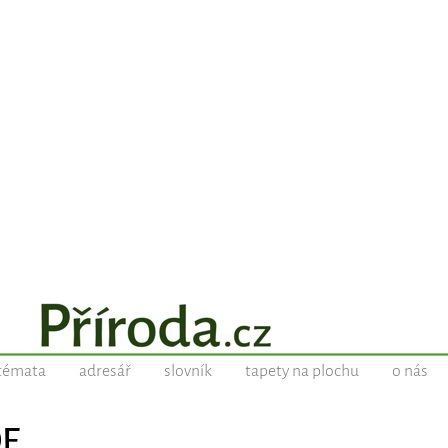
témata
adresář
slovník
tapety na plochu
o nás
DE