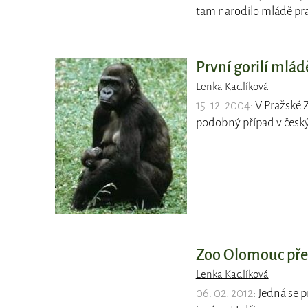
tam narodilo mládě pra
První gorilí mlád
Lenka Kadlíková
15. 12. 2004
: V Pražské 
podobný případ v česk
Zoo Olomouc pře
Lenka Kadlíková
06. 02. 2012
: Jedná se 