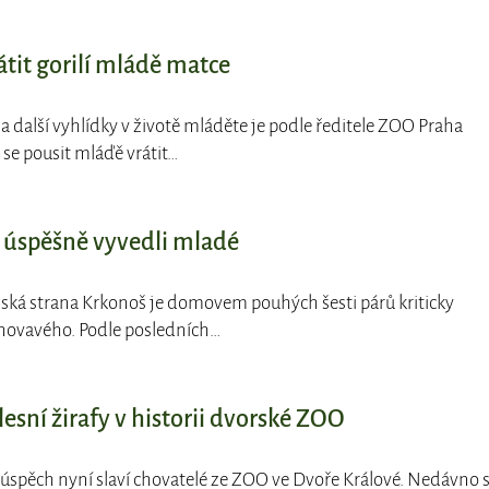
tit gorilí mládě matce
a další vyhlídky v životě mláděte je podle ředitele ZOO Praha
se pousit mláďě vrátit…
i úspěšně vyvedli mladé
olská strana Krkonoš je domovem pouhých šesti párů kriticky
hovavého. Podle posledních…
sní žirafy v historii dvorské ZOO
úspěch nyní slaví chovatelé ze ZOO ve Dvoře Králové. Nedávno 