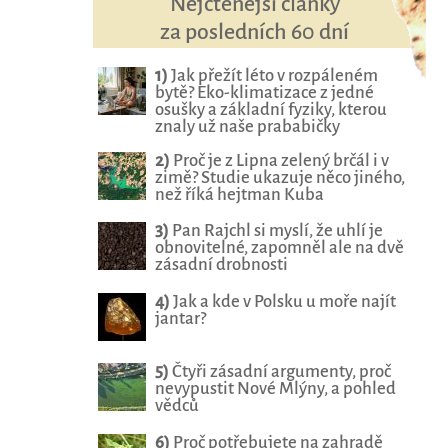
Nejčtenější články
za posledních 60 dní
1)
Jak přežít léto v rozpáleném
bytě? Eko-klimatizace z jedné
osušky a základní fyziky, kterou
znaly už naše prababičky
2)
Proč je z Lipna zelený brčál i v
zimě? Studie ukazuje něco jiného,
než říká hejtman Kuba
3)
Pan Rajchl si myslí, že uhlí je
obnovitelné, zapomněl ale na dvě
zásadní drobnosti
4)
Jak a kde v Polsku u moře najít
jantar?
5)
Čtyři zásadní argumenty, proč
nevypustit Nové Mlýny, a pohled
vědců
6)
Proč potřebujete na zahradě