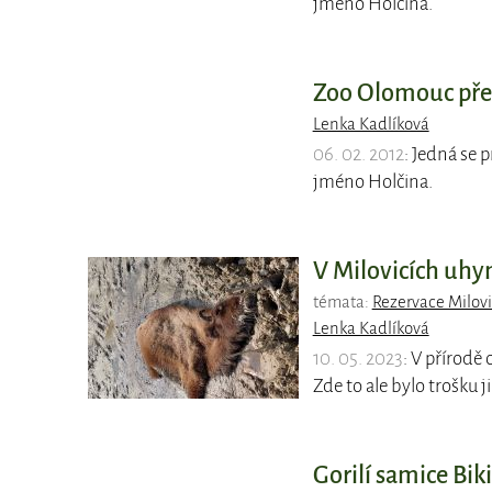
jméno Holčina.
Zoo Olomouc pře
Lenka Kadlíková
06. 02. 2012
: Jedná se 
jméno Holčina.
V Milovicích uhy
témata:
Rezervace Milovi
Lenka Kadlíková
10. 05. 2023
: V přírodě
Zde to ale bylo trošku j
Gorilí samice Bi