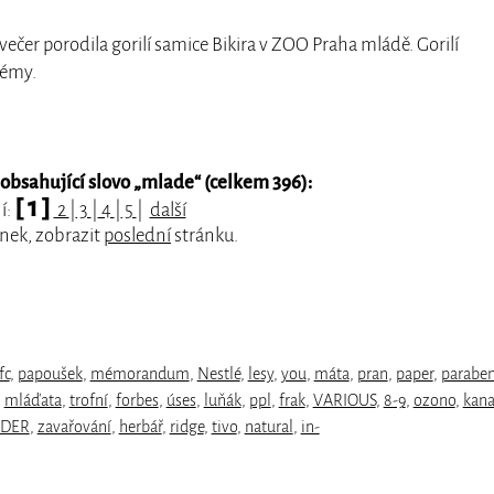
dvečer porodila gorilí samice Bikira v ZOO Praha mládě. Gorilí
lémy.
obsahující slovo „
mlade
“ (celkem 396):
[ 1 ]
í:
2
|
3
|
4
|
5
|
další
nek, zobrazit
poslední
stránku.
fc
,
papoušek
,
mémorandum
,
Nestlé
,
lesy
,
you
,
máta
,
pran
,
paper
,
parabe
,
mláďata
,
trofní
,
forbes
,
úses
,
luňák
,
ppl
,
frak
,
VARIOUS
,
8-9
,
ozono
,
kan
DER
,
zavařování
,
herbář
,
ridge
,
tivo
,
natural
,
in-