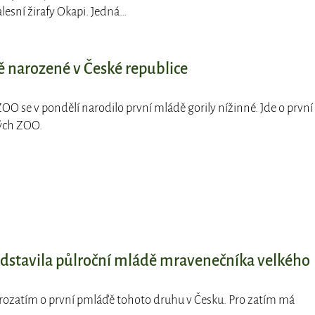
lesní žirafy Okapi. Jedná…
ě narozené v České republice
ZOO se v pondělí narodilo první mládě gorily nížinné. Jde o první
ých ZOO.
dstavila půlroční mládě mravenečníka velkého
prozatím o první pmláďě tohoto druhu v Česku. Pro zatím má