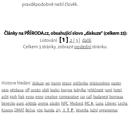
pravděpodobně nežil člověk…
Články na PŘÍRODA.cz, obsahující slovo „
diskuze
“ (celkem 25):
[ 1 ]
Listování:
2
|
3
|
další
Celkem 3 stránky, zobrazit
poslední
stránku.
Historie hledání:
diskuze
,
wii
,
tramp
,
strace
,
sněženka
,
relationships
,
paster
,
pass
,
pěnkava
,
off
,
oceán
,
obilí
,
kralici
,
krajina
,
kobylka
,
jehličnaté
,
jarní
,
hotel
,
acht
,
garb
,
frak
,
evisu
,
erovi
,
creative
,
comparative
,
car
,
call
,
budapest
,
biomasa
,
benecko
,
auric
,
arktida
,
anima
,
aladin
,
NPC
,
Medved
,
MCｈ
,
Luna
,
Liberec
,
Lecha
,
Kosovo
,
DMAT
,
Bečva
,
306
,
bunda
,
2/5
,
ＩＴＰ
,
Veverka
,
lužní
,
organismus