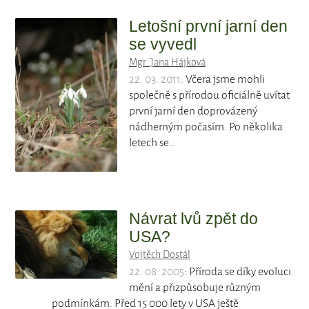
Letošní první jarní den
se vyvedl
Mgr. Jana Hájková
22. 03. 2011
: Včera jsme mohli
společně s přírodou oficiálně uvítat
první jarní den doprovázený
nádherným počasím. Po několika
letech se…
Návrat lvů zpět do
USA?
Vojtěch Dostál
22. 08. 2005
: Příroda se díky evoluci
mění a přizpůsobuje různým
podmínkám. Před 15 000 lety v USA ještě