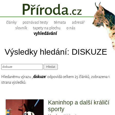
články
poznávací testy
témata
adresář
slovník
tapety na plochu
o nás
vyhledávání
Výsledky hledání: DISKUZE
Hledanému výrazu „
diskuze
“ odpovídá celkem 25 článků, zobrazena 1.
strana výsledků:
Kaninhop a další králičí
sporty