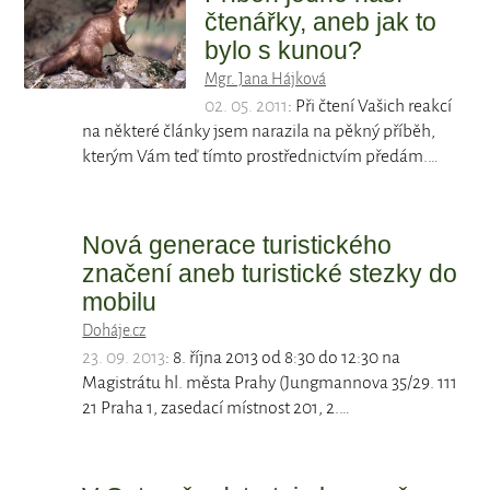
čtenářky, aneb jak to
bylo s kunou?
Mgr. Jana Hájková
02. 05. 2011
: Při čtení Vašich reakcí
na některé články jsem narazila na pěkný příběh,
kterým Vám teď tímto prostřednictvím předám.…
Nová generace turistického
značení aneb turistické stezky do
mobilu
Doháje.cz
23. 09. 2013
: 8. října 2013 od 8:30 do 12:30 na
Magistrátu hl. města Prahy (Jungmannova 35/29. 111
21 Praha 1, zasedací místnost 201, 2.…