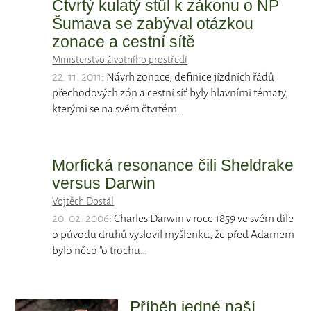
Čtvrtý kulatý stůl k zákonu o NP
Šumava se zabýval otázkou
zonace a cestní sítě
Ministerstvo životního prostředí
22. 11. 2011
: Návrh zonace, definice jízdních řádů
přechodových zón a cestní síť byly hlavními tématy,
kterými se na svém čtvrtém…
Morfická resonance čili Sheldrake
versus Darwin
Vojtěch Dostál
20. 02. 2006
: Charles Darwin v roce 1859 ve svém díle
o původu druhů vyslovil myšlenku, že před Adamem
bylo něco "o trochu…
Příběh jedné naší