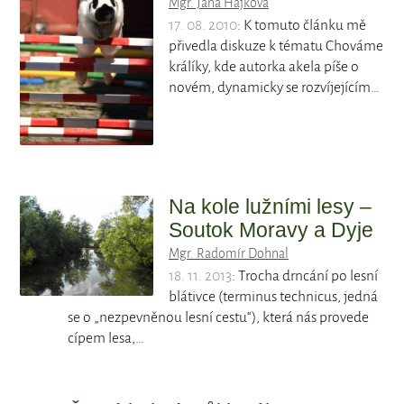
Mgr. Jana Hájková
17. 08. 2010
: K tomuto článku mě
přivedla diskuze k tématu Chováme
králíky, kde autorka akela píše o
novém, dynamicky se rozvíjejícím…
Na kole lužními lesy –
Soutok Moravy a Dyje
Mgr. Radomír Dohnal
18. 11. 2013
: Trocha drncání po lesní
blátivce (terminus technicus, jedná
se o „nezpevněnou lesní cestu“), která nás provede
cípem lesa,…