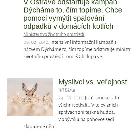
V Ostravě odstartuje kampaň
Dýcháme to, čím topíme. Chce
pomoci vymýtit spalování
odpadků v domácích kotlích
Ministerstvo životního prostředí
09. 02. 2012
: Intenzivní informační kampaň s
názvem Dýcháme to, čím topíme odstartuje ministr
životního prostředí Tomáš Chalupa ve…
Myslivci vs. veřejnost
Jiří Bárta
24. 06. 2013
: Jistě jsme se s tím
všichni setkali… V televizních
zprávách zní teskná hudba,
v obýváku na pohovce sedí
zkroušené děti…