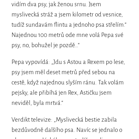
vidím dva psy, jak ženou srnu. Jsem
myslivecká stráž a jsem kilometr od vesnice,
tudíž sundavám flintu a jednoho psa střelím.“
Najednou 100 metrů ode mne volá Pepa své
psy, no, bohužel je pozdě…“
Pepa vypovídá: „Jdu s Astou a Rexem po lese,
psy jsem měl deset metrů před sebou na
cestě, když najednou slyším ránu. Tak volám
pejsky, ale přibíhá jen Rex, Astičku jsem
neviděl, byla mrtvá.“
Verdikt televize: „Myslivecká bestie zabila
bezdůvodně dalšího psa. Navíc se jednalo o