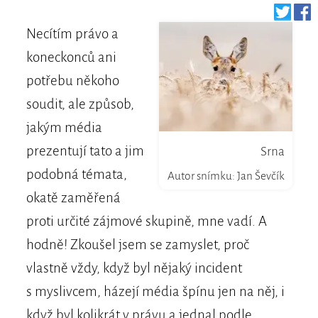
Necítím právo a
koneckonců ani
potřebu někoho
soudit, ale způsob,
jakým média
prezentují tato a jim
Srna
podobná témata,
Autor snímku: Jan Ševčík
okatě zaměřená
proti určité zájmové skupině, mne vadí. A
hodně! Zkoušel jsem se zamyslet, proč
vlastně vždy, když byl nějaký incident
s myslivcem, házejí média špínu jen na něj, i
když byl kolikrát v právu a jednal podle