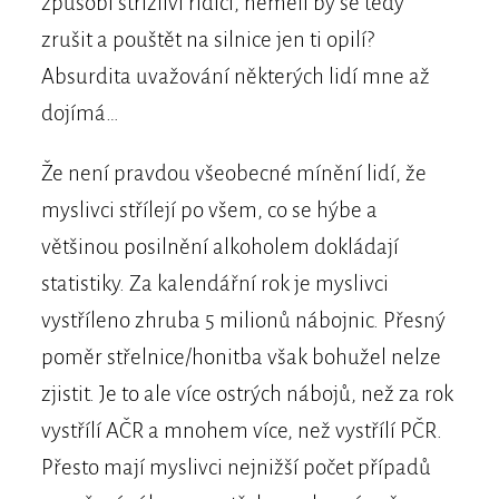
způsobí střízliví řidiči, neměli by se tedy
zrušit a pouštět na silnice jen ti opilí?
Absurdita uvažování některých lidí mne až
dojímá…
Že není pravdou všeobecné mínění lidí, že
myslivci střílejí po všem, co se hýbe a
většinou posilnění alkoholem dokládají
statistiky. Za kalendářní rok je myslivci
vystříleno zhruba 5 milionů nábojnic. Přesný
poměr střelnice/honitba však bohužel nelze
zjistit. Je to ale více ostrých nábojů, než za rok
vystřílí AČR a mnohem více, než vystřílí PČR.
Přesto mají myslivci nejnižší počet případů