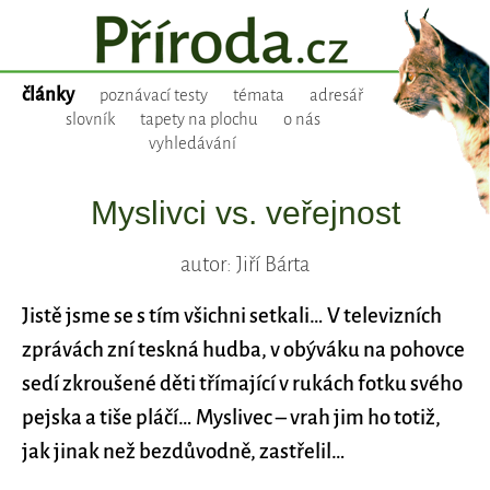
články
poznávací testy
témata
adresář
slovník
tapety na plochu
o nás
vyhledávání
Myslivci vs. veřejnost
autor: Jiří Bárta
Jistě jsme se s tím všichni setkali… V televizních
zprávách zní teskná hudba, v obýváku na pohovce
sedí zkroušené děti třímající v rukách fotku svého
pejska a tiše pláčí… Myslivec – vrah jim ho totiž,
jak jinak než bezdůvodně, zastřelil…