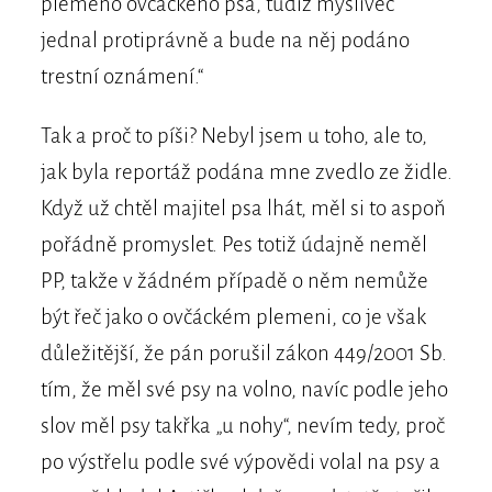
plemeno ovčáckého psa, tudíž myslivec
jednal protiprávně a bude na něj podáno
trestní oznámení.“
Tak a proč to píši? Nebyl jsem u toho, ale to,
jak byla reportáž podána mne zvedlo ze židle.
Když už chtěl majitel psa lhát, měl si to aspoň
pořádně promyslet. Pes totiž údajně neměl
PP, takže v žádném případě o něm nemůže
být řeč jako o ovčáckém plemeni, co je však
důležitější, že pán porušil zákon 449/2001 Sb.
tím, že měl své psy na volno, navíc podle jeho
slov měl psy takřka „u nohy“, nevím tedy, proč
po výstřelu podle své výpovědi volal na psy a