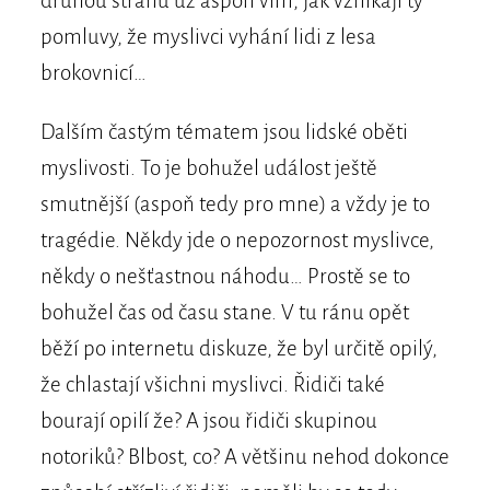
druhou stranu už aspoň vím, jak vznikají ty
pomluvy, že myslivci vyhání lidi z lesa
brokovnicí…
Dalším častým tématem jsou lidské oběti
myslivosti. To je bohužel událost ještě
smutnější (aspoň tedy pro mne) a vždy je to
tragédie. Někdy jde o nepozornost myslivce,
někdy o nešťastnou náhodu… Prostě se to
bohužel čas od času stane. V tu ránu opět
běží po internetu diskuze, že byl určitě opilý,
že chlastají všichni myslivci. Řidiči také
bourají opilí že? A jsou řidiči skupinou
notoriků? Blbost, co? A většinu nehod dokonce