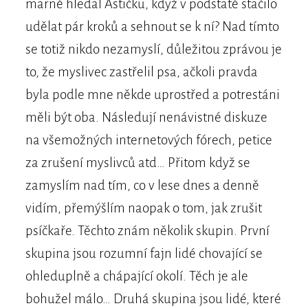
marně hledal Astičku, když v podstatě stačilo
udělat pár kroků a sehnout se k ní? Nad tímto
se totiž nikdo nezamyslí, důležitou zprávou je
to, že myslivec zastřelil psa, ačkoli pravda
byla podle mne někde uprostřed a potrestáni
měli být oba. Následují nenávistné diskuze
na všemožných internetových fórech, petice
za zrušení myslivců atd… Přitom když se
zamyslím nad tím, co v lese dnes a denně
vidím, přemýšlím naopak o tom, jak zrušit
psíčkaře. Těchto znám několik skupin. První
skupina jsou rozumní fajn lidé chovající se
ohleduplně a chápající okolí. Těch je ale
bohužel málo… Druhá skupina jsou lidé, které