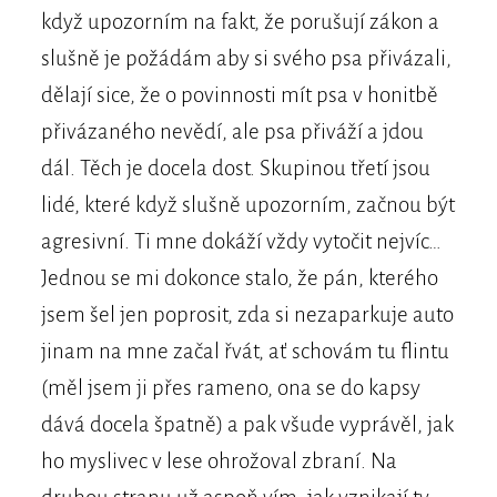
když upozorním na fakt, že porušují zákon a
slušně je požádám aby si svého psa přivázali,
dělají sice, že o povinnosti mít psa v honitbě
přivázaného nevědí, ale psa přiváží a jdou
dál. Těch je docela dost. Skupinou třetí jsou
lidé, které když slušně upozorním, začnou být
agresivní. Ti mne dokáží vždy vytočit nejvíc…
Jednou se mi dokonce stalo, že pán, kterého
jsem šel jen poprosit, zda si nezaparkuje auto
jinam na mne začal řvát, ať schovám tu flintu
(měl jsem ji přes rameno, ona se do kapsy
dává docela špatně) a pak všude vyprávěl, jak
ho myslivec v lese ohrožoval zbraní. Na