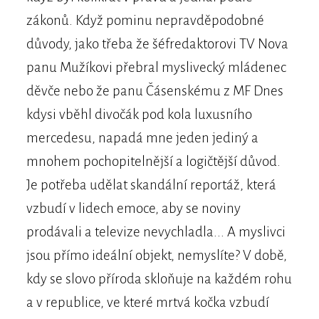
zákonů. Když pominu nepravděpodobné
důvody, jako třeba že šéfredaktorovi TV Nova
panu Mužíkovi přebral myslivecký mládenec
děvče nebo že panu Čásenskému z MF Dnes
kdysi vběhl divočák pod kola luxusního
mercedesu, napadá mne jeden jediný a
mnohem pochopitelnější a logičtější důvod.
Je potřeba udělat skandální reportáž, která
vzbudí v lidech emoce, aby se noviny
prodávali a televize nevychladla... A myslivci
jsou přímo ideální objekt, nemyslíte? V době,
kdy se slovo příroda skloňuje na každém rohu
a v republice, ve které mrtvá kočka vzbudí