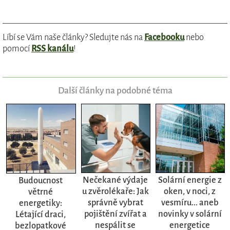
Líbí se Vám naše články? Sledujte nás na
Facebooku
nebo
pomocí
RSS kanálu
!
Další články na podobné téma
Nečekané výdaje
Solární energie z
Budoucnost
u zvěrolékaře: Jak
oken, v noci, z
větrné
správně vybrat
vesmíru... aneb
energetiky:
pojištění zvířat a
novinky v solární
Létající draci,
nespálit se
energetice
bezlopatkové