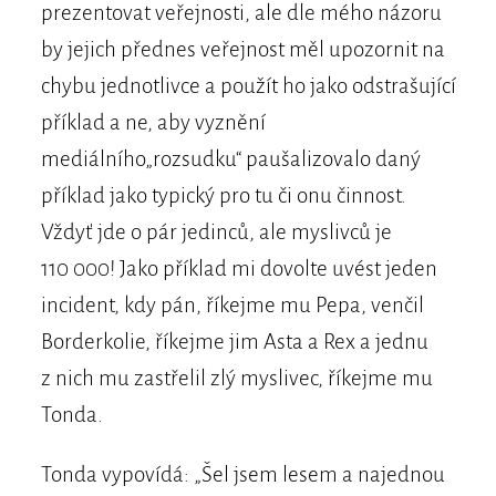
prezentovat veřejnosti, ale dle mého názoru
by jejich přednes veřejnost měl upozornit na
chybu jednotlivce a použít ho jako odstrašující
příklad a ne, aby vyznění
mediálního„rozsudku“ paušalizovalo daný
příklad jako typický pro tu či onu činnost.
Vždyť jde o pár jedinců, ale myslivců je
110 000! Jako příklad mi dovolte uvést jeden
incident, kdy pán, říkejme mu Pepa, venčil
Borderkolie, říkejme jim Asta a Rex a jednu
z nich mu zastřelil zlý myslivec, říkejme mu
Tonda.
Tonda vypovídá: „Šel jsem lesem a najednou