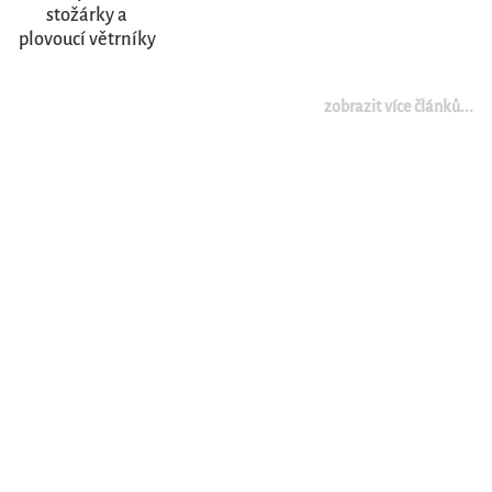
stožárky a
plovoucí větrníky
zobrazit více článků...