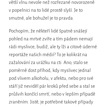
větší vlnu nevole než rozřezané novorozeně
v popelnici na to lidé prostě slyší. Je to
smutné, ale bohužel je to pravda.
Pochopím, že někteří lidé špatně snášejí
pohled na mrtvé zvíře a tím pádem nemají
rádi myslivce, budiž, ale ty lži a citově úderné
reportáže našich médií? To je kolikrát na
zažalování za urážku na cti. Ano, stalo se
poměrně dost příhod, kdy myslivec jednal
pod vlivem alkoholu, v afektu, nebo pro své
stáří již neviděl pár kroků před sebe a stal se
průšvih končící smrtí, nebo v lepším případě
zraněním. Jistě, je potřebné takové případy