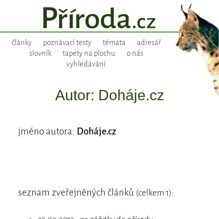
články
poznávací testy
témata
adresář
slovník
tapety na plochu
o nás
vyhledávání
Autor: Doháje.cz
jméno autora:
Doháje.cz
seznam zveřejněných článků
:
(celkem 1)