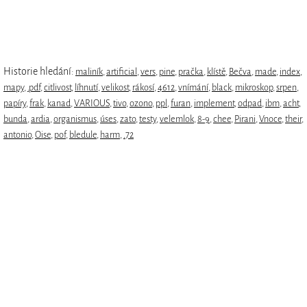
Historie hledání:
maliník
,
artificial
,
vers
,
pine
,
pračka
,
klístě
,
Bečva
,
made
,
index
,
mapy
,
.pdf
,
citlivost
,
líhnutí
,
velikost
,
rákosí
,
4612
,
vnímání
,
black
,
mikroskop
,
srpen
,
papíry
,
frak
,
kanad
,
VARIOUS
,
tivo
,
ozono
,
ppl
,
furan
,
implement
,
odpad
,
ibm
,
acht
,
bunda
,
ardia
,
organismus
,
úses
,
zato
,
testy
,
velemlok
,
8-9
,
chee
,
Pirani
,
Vnoce
,
their
,
antonio
,
Oise
,
pof
,
bledule
,
harm
,
.72