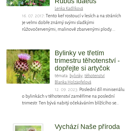
Rubus idaeus
Lenka Kadlíková
16. 07. 2017
: Tento keř rostoucí v lesích a na stráních
je velmi dobře známý svými sladkými
růžovočervenými, malinově zbarvenými plody.…
Bylinky ve třetím
trimestru těhotenství -
dopřejte si artyčok
témata:
bylinky
,
těhotenství
Blanka Holzäpfelová
12. 09. 2023
: Poslední díl miniseriálu
o bylinkách v těhotenství zaměříme na poslední
trimestr. Ten bývá nabitý očekáváním blížícího se…
Vychází Naše příroda