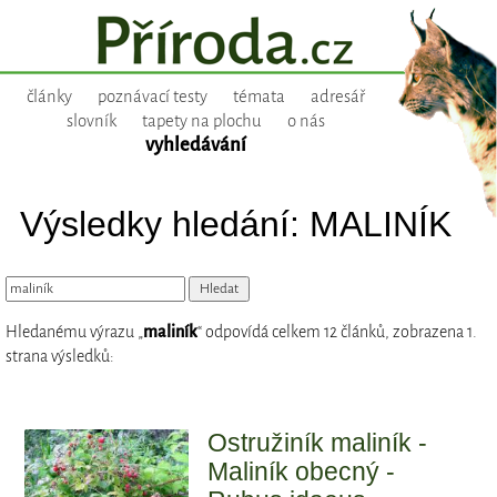
články
poznávací testy
témata
adresář
slovník
tapety na plochu
o nás
vyhledávání
Výsledky hledání: MALINÍK
Hledanému výrazu „
maliník
“ odpovídá celkem 12 článků, zobrazena 1.
strana výsledků:
Ostružiník maliník -
Maliník obecný -