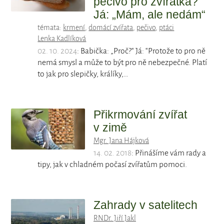
pečivo pro zvířátka?“
Já: „Mám, ale nedám“
témata:
krmení
,
domácí zvířata
,
pečivo
,
ptáci
Lenka Kadlíková
02. 10. 2024
: Babička: „Proč?“ Já: “Protože to pro ně
nemá smysl a může to být pro ně nebezpečné. Platí
to jak pro slepičky, králíky,…
Přikrmování zvířat
v zimě
Mgr. Jana Hájková
14. 02. 2018
: Přinášíme vám rady a
tipy, jak v chladném počasí zvířatům pomoci.
Zahrady v satelitech
RNDr. Jiří Jakl