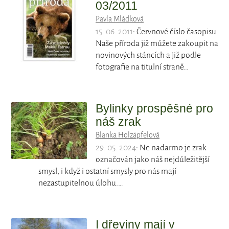
03/2011
Pavla Mládková
15. 06. 2011
: Červnové číslo časopisu
Naše příroda již můžete zakoupit na
novinových stáncích a již podle
fotografie na titulní straně…
Bylinky prospěšné pro
náš zrak
Blanka Holzäpfelová
29. 05. 2024
: Ne nadarmo je zrak
označován jako náš nejdůležitější
smysl, i když i ostatní smysly pro nás mají
nezastupitelnou úlohu.…
I dřeviny mají v