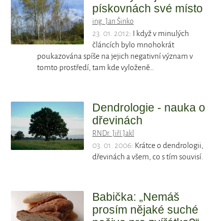
pískovnách své místo
ing. Jan Šinko
23. 01. 2012
: I když v minulých
článcích bylo mnohokrát
poukazována spíše na jejich negativní význam v
tomto prostředí, tam kde vyloženě…
Dendrologie - nauka o
dřevinách
RNDr. Jiří Jakl
03. 01. 2006
: Krátce o dendrologii,
dřevinách a všem, co s tím souvisí.
Babička: „Nemáš
prosím nějaké suché