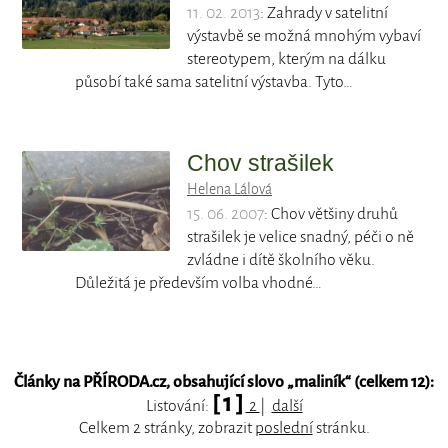
11. 02. 2013
: Zahrady v satelitní
výstavbě se možná mnohým vybaví
stereotypem, kterým na dálku
působí také sama satelitní výstavba. Tyto…
Chov strašilek
Helena Lálová
15. 06. 2007
: Chov většiny druhů
strašilek je velice snadný, péči o ně
zvládne i dítě školního věku.
Důležitá je především volba vhodné…
Články na PŘÍRODA.cz, obsahující slovo „
maliník
“ (celkem 12):
[ 1 ]
Listování:
2
|
další
Celkem 2 stránky, zobrazit
poslední
stránku.