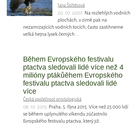
Jana Šoltésová
20. 07. 2007
: Na rozlehlých vodních
plochách, v zimě pak na
nezamrzajících vodních tocích, často zastihneme
velká hejna lysek černých.…
Během Evropského festivalu
ptactva sledovali lidé více než 4
milióny ptákůěhem Evropského
festivalu ptactva sledovali lidé
více
Česká společnost ornitologická
08. 10. 2015
: Praha, 5. října 2015. Více než 25 000 lidí
se během uplynulého víkendu zúčastnilo
Evropského festivalu ptactva, který již…