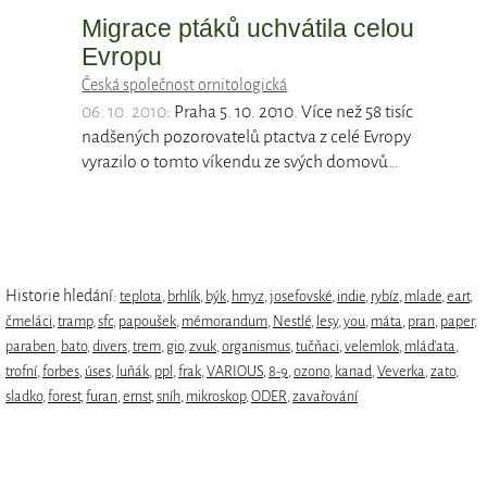
Migrace ptáků uchvátila celou
Evropu
Česká společnost ornitologická
06. 10. 2010
: Praha 5. 10. 2010. Více než 58 tisíc
nadšených pozorovatelů ptactva z celé Evropy
vyrazilo o tomto víkendu ze svých domovů…
Historie hledání:
teplota
,
brhlík
,
býk
,
hmyz
,
josefovské
,
indie
,
rybíz
,
mlade
,
eart
,
čmeláci
,
tramp
,
sfc
,
papoušek
,
mémorandum
,
Nestlé
,
lesy
,
you
,
máta
,
pran
,
paper
,
paraben
,
bato
,
divers
,
trem
,
gio
,
zvuk
,
organismus
,
tučňaci
,
velemlok
,
mláďata
,
trofní
,
forbes
,
úses
,
luňák
,
ppl
,
frak
,
VARIOUS
,
8-9
,
ozono
,
kanad
,
Veverka
,
zato
,
sladko
,
forest
,
furan
,
ernst
,
sníh
,
mikroskop
,
ODER
,
zavařování