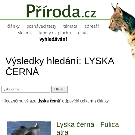
články
poznávací testy
témata
adresář
slovník
tapety na plochu
o nás
vyhledávání
Výsledky hledání: LYSKA
ČERNÁ
Hledanému výrazu „
lyska černá
“ odpovídá celkem 3 články:
Lyska černá - Fulica
atra