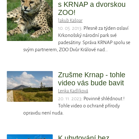
s KRNAP a dvorskou
ZOO!
Jakub Kašpar
10. 05. 2013
: Přesně za týden oslaví
Krkonošský národní park své
padesátiny. Správa KRNAP spolu se
svým partnerem, ZOO Dvůr Králové nad…
Zrušme Krnap - tohle
video vás bude bavit
Lenka Kadlíková
20. 11. 2023
: Povinně shlédnout !
Tohle video o ochraně přírody
opravdu není nuda.
K ubytování bez