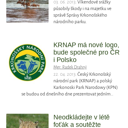
03. 06. 2013
: Víkendové srážky
působily škody i na majetku ve
správě Správy Krkonošského
národního parku.
KRNAP má nové logo,
bude společné pro ČR
i Polsko
Mgr. Radek Drahný
22. 04. 2013
: Český Krkonošský
národní park (KRNAP) a polský
Karkonoski Park Narodowy (KPN)
se budou od dnešního dne prezentovat jedním…
Neodkládejte v létě
foťák a soutěžte