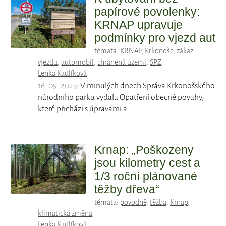
papírové povolenky:
KRNAP upravuje
podmínky pro vjezd aut
témata:
KRNAP
,
Krkonoše
,
zákaz
vjezdu
,
automobil
,
chráněná území
,
SPZ
Lenka Kadlíková
16. 09. 2025
: V minulých dnech Správa Krkonošského
národního parku vydala Opatření obecné povahy,
které přichází s úpravami a…
Krnap: „Poškozeny
jsou kilometry cest a
1/3 roční plánované
těžby dřeva“
témata:
povodně
,
těžba
,
Krnap
,
klimatická změna
Lenka Kadlíková