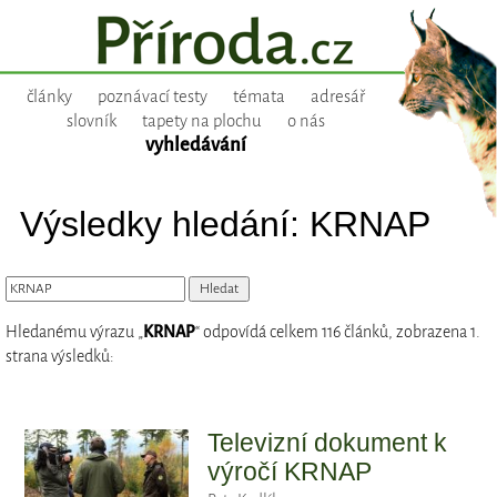
články
poznávací testy
témata
adresář
slovník
tapety na plochu
o nás
vyhledávání
Výsledky hledání: KRNAP
Hledanému výrazu „
KRNAP
“ odpovídá celkem 116 článků, zobrazena 1.
strana výsledků:
Televizní dokument k
výročí KRNAP