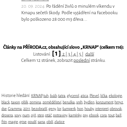
20. 09. 2024
: Po řádění živlů o minulém víkendu v
Krnapu sečetli škody. Podle vyjádření na Facebooku
bylo poškozeno 28 000 m3 dřeva.…
Články na PŘÍRODA.cz, obsahující slovo „
KRNAP
“ (celkem 116):
[ 1 ]
Listování:
2
|
3
|
4
|
5
|
další
Celkem 12 stránek, zobrazit
poslední
stránku.
Historie hledání:
KRNAP
,
tuh
,
šváb
,
tatra
,
glycerol
,
atica
,
Plevel
,
lička
,
ekologie
,
black
,
taxon
,
plšík
,
zemina
,
zemědělství
,
beruška
,
sníh
,
bydlen
,
konzument
,
hmyz
,
dse
,
Gramma
,
2011
,
bezobratlí
,
geny
,
lor
,
šumperk
,
hon
,
houby
,
interpret
,
obrovsk
,
drosera
,
sovy
,
num
,
ojñ
,
step
,
ptáč
,
potraviny
,
kamínky
,
psy
,
ebook
,
cora
,
tout
,
ball
,
fitn
,
magie
,
grise
,
poušť
,
sana
,
obilí
,
zlatice