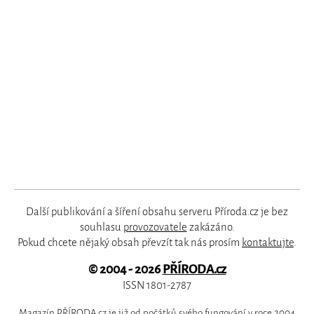
Další publikování a šíření obsahu serveru Příroda.cz je bez
souhlasu
provozovatele
zakázáno.
Pokud chcete nějaký obsah převzít tak nás prosím
kontaktujte
.
© 2004 - 2026
PŘÍRODA.cz
ISSN 1801-2787
Magazín PŘÍRODA.cz je již od počátků svého fungování v roce 2004