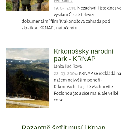
Petr Kadlík
19. 05. 2013
: Nezachytili jste dnes ve
vysílání České televize
dokumentární film 'Krakonošova zahrada pod
zkratkou KRNAP', natočený u…
Krkonošský národní
park - KRNAP
Lenka Kadlíková
22. 03. 2004
: KRNAP se rozkládá na
našem nejvyšším pohoří -
Krkonoších. To jistě všichni víte.
Rozlohou jsou sice malé, ale velké
co se…
Razantně šetřit musí i Krnap