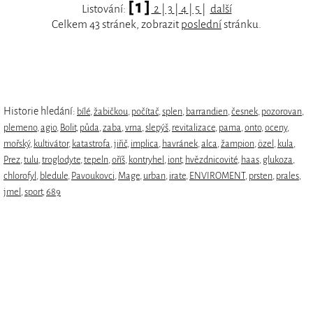
[ 1 ]
Listování:
2
|
3
|
4
|
5
|
další
Celkem 43 stránek, zobrazit
poslední
stránku.
Historie hledání:
bílé
,
žabičkou
,
počítač
,
splen
,
barrandien
,
česnek
,
pozorovan
,
plemeno
,
agio
,
Bolit
,
půda
,
zaba
,
vrna
,
slepýš
,
revitalizace
,
pama
,
onto
,
oceny
,
mořský
,
kultivátor
,
katastrofa
,
jiřič
,
implica
,
havránek
,
alca
,
žampion
,
özel
,
kula
,
Prez
,
tulu
,
troglodyte
,
tepeln
,
oříš
,
kontryhel
,
iont
,
hvězdnicovité
,
haas
,
glukoza
,
chlorofyl
,
bledule
,
Pavoukovci
,
Mage
,
urban
,
irate
,
ENVIROMENT
,
prsten
,
prales
,
jmel
,
sport
,
689