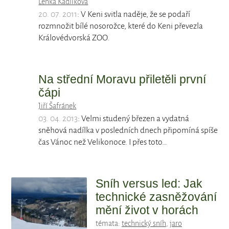
Lenka Kadlíková
20. 07. 2011
: V Keni svitla naděje, že se podaří
rozmnožit bílé nosorožce, které do Keni převezla
Královédvorská ZOO.
Na střední Moravu přiletěli první
čápi
Jiří Šafránek
03. 04. 2013
: Velmi studený březen a vydatná
sněhová nadílka v posledních dnech připomíná spíše
čas Vánoc než Velikonoce. I přes toto…
Sníh versus led: Jak
technické zasněžování
mění život v horách
témata:
technický sníh
,
jaro