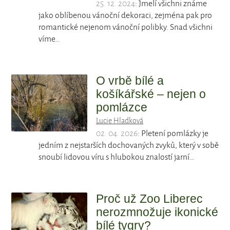
25. 12. 2024
: Jmelí všichni známe
jako oblíbenou vánoční dekoraci, zejména pak pro
romantické nejenom vánoční polibky. Snad všichni
víme…
O vrbě bílé a
košíkářské – nejen o
pomlázce
Lucie Hladková
02. 04. 2026
: Pletení pomlázky je
jedním z nejstarších dochovaných zvyků, který v sobě
snoubí lidovou víru s hlubokou znalostí jarní…
Proč už Zoo Liberec
nerozmnožuje ikonické
bílé tygry?