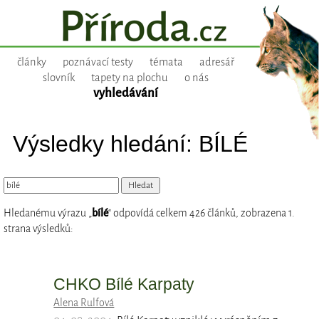
články
poznávací testy
témata
adresář
slovník
tapety na plochu
o nás
vyhledávání
Výsledky hledání: BÍLÉ
Hledanému výrazu „
bílé
“ odpovídá celkem 426 článků, zobrazena 1.
strana výsledků:
CHKO Bílé Karpaty
Alena Rulfová