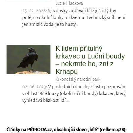
Lucie Hladková
25. 02. 2026
: Sjezdovky zůstávají bílé ještě týdny
poté, co okolní louky rozkvetou. Technický sníh není
jen zmrzlá voda; je to hustý…
K lidem přítulný
krkavec u Luční boudy
– nekrmte ho, zní z
Krnapu
Krkonošský národní park
02. 06. 2023
: V posledních dnech je často pozorován
v oblasti Bílé louky (okolí Luční boudy) krkavec, který
vyhledává blízkost lidí.…
Články na PŘÍRODA.cz, obsahující slovo „
bílé
“ (celkem 426):