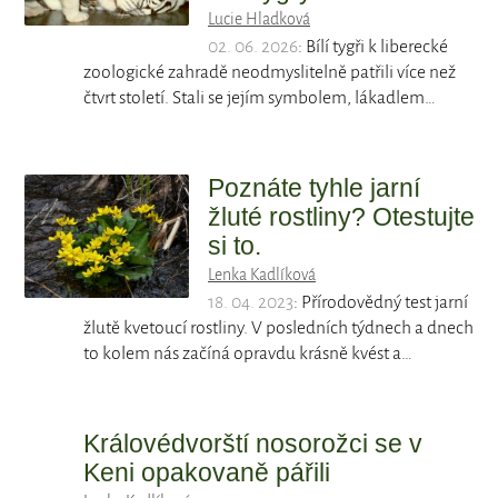
Lucie Hladková
02. 06. 2026
: Bílí tygři k liberecké
zoologické zahradě neodmyslitelně patřili více než
čtvrt století. Stali se jejím symbolem, lákadlem…
Poznáte tyhle jarní
žluté rostliny? Otestujte
si to.
Lenka Kadlíková
18. 04. 2023
: Přírodovědný test jarní
žlutě kvetoucí rostliny. V posledních týdnech a dnech
to kolem nás začíná opravdu krásně kvést a…
Královédvorští nosorožci se v
Keni opakovaně pářili