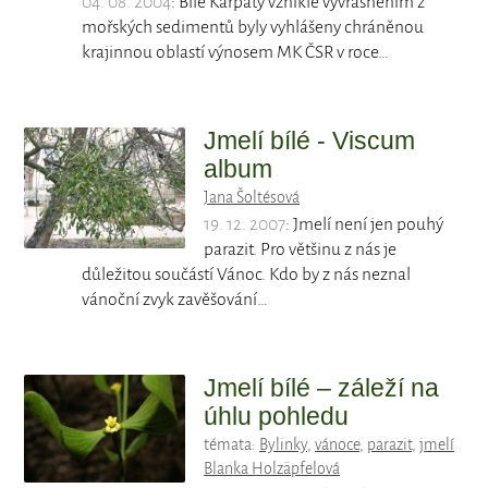
04. 08. 2004
: Bílé Karpaty vzniklé vyvrásněním z
mořských sedimentů byly vyhlášeny chráněnou
krajinnou oblastí výnosem MK ČSR v roce…
Jmelí bílé - Viscum
album
Jana Šoltésová
19. 12. 2007
: Jmelí není jen pouhý
parazit. Pro většinu z nás je
důležitou součástí Vánoc. Kdo by z nás neznal
vánoční zvyk zavěšování…
Jmelí bílé – záleží na
úhlu pohledu
témata:
Bylinky
,
vánoce
,
parazit
,
jmelí
Blanka Holzäpfelová