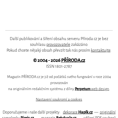
Další publikování a šíření obsahu serveru Příroda.cz je bez
souhlasu
provozovatele
zakázáno.
Pokud chcete nějaký obsah převzít tak nás prosím
kontaktujte
.
© 2004 - 2026
PŘÍRODA.cz
ISSN 1801-2787
Magazín PŘÍRODA.cz je již od počátků svého fungování v roce 2004
provozován
na originálním redakčním systému z dílny
Perpetum
web design
.
Nastavení soukromí a cookies
Doporučujeme i naše další projekty:
dekorace
Hapík.cz
—
originální
samolepky
Pieris.cz
—
magazín
Bejvávalo.cz
—
sdílení PDF souborů