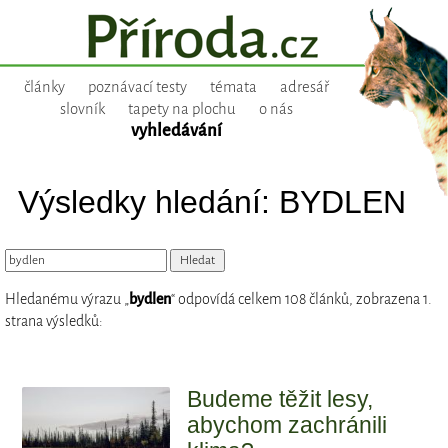
články
poznávací testy
témata
adresář
slovník
tapety na plochu
o nás
vyhledávání
Výsledky hledání: BYDLEN
Hledanému výrazu „
bydlen
“ odpovídá celkem 108 článků, zobrazena 1.
strana výsledků:
Budeme těžit lesy,
abychom zachránili