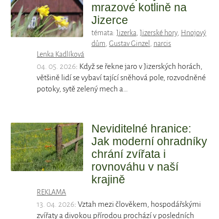
mrazové kotlině na
Jizerce
témata:
Jizerka
,
Jizerské hory
,
Hnojový
dům
,
Gustav Ginzel
,
narcis
Lenka Kadlíková
04. 05. 2026
: Když se řekne jaro v Jizerských horách,
většině lidí se vybaví tající sněhová pole, rozvodněné
potoky, sytě zelený mech a…
Neviditelné hranice:
Jak moderní ohradníky
chrání zvířata i
rovnováhu v naší
krajině
REKLAMA
13. 04. 2026
: Vztah mezi člověkem, hospodářskými
zvířaty a divokou přírodou prochází v posledních