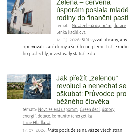
Zelená – červená
úsporám poslala mladé
rodiny do finanční pasti
témata:
Nová zelená úsporám
,
dotace
Lenka Kadlíková
14. 03. 2026
: Stát vyzval občany, aby
opravovali staré domy a šetřili energiemi. Tisíce rodin
ho poslechly, investovaly statisíce do…
Jak přežít „zelenou“
revoluci a nenechat se
oškubat: Průvodce pro
běžného člověka
témata:
Nová zelená úsporám
,
Green deal
,
úspory
energií
,
dotace
,
komunitn íenergetika
Lucie Hladková
17. 03. 2026
: Máte pocit, že se na vás ze všech stran