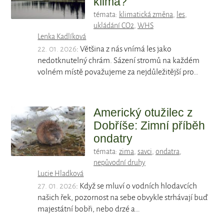
klima?
témata:
klimatická změna
,
les
,
ukládání CO2
,
WHS
Lenka Kadlíková
22. 01. 2026
: Většina z nás vnímá les jako
nedotknutelný chrám. Sázení stromů na každém
volném místě považujeme za nejdůležitější pro…
Americký otužilec z
Dobříše: Zimní příběh
ondatry
témata:
zima
,
savci
,
ondatra
,
nepůvodní druhy
Lucie Hladková
27. 01. 2026
: Když se mluví o vodních hlodavcích
našich řek, pozornost na sebe obvykle strhávají buď
majestátní bobři, nebo drzé a…