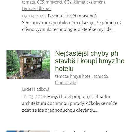
témata:
CCS
,
mravenci
,
CO2
,
klimatická změna
Lenka Kadlíková
09. 03. 2026
: Fascinující svět mravenců
Sericomyrmex amabilis nám ukazuje, že příroda už
dávno vyvinula technologie, o které se my lidé…
Nejčastější chyby při
stavbě i koupi hmyzího
hotelu
témata:
hmyzí hotel
,
zahrada
,
biodiverzita
Lucie Hladková
10. 03. 2026
: Hmyzí hotel propojuje zahradní
architekturu s ochranou přírody. Ačkoliv se může
zdát, že jde o jednoduchou dřevěnou…