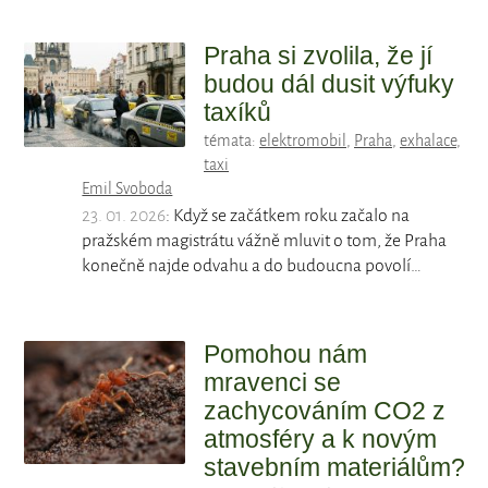
Praha si zvolila, že jí
budou dál dusit výfuky
taxíků
témata:
elektromobil
,
Praha
,
exhalace
,
taxi
Emil Svoboda
23. 01. 2026
: Když se začátkem roku začalo na
pražském magistrátu vážně mluvit o tom, že Praha
konečně najde odvahu a do budoucna povolí…
Pomohou nám
mravenci se
zachycováním CO2 z
atmosféry a k novým
stavebním materiálům?