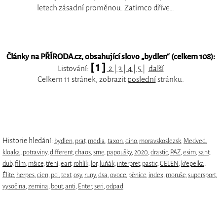
letech zásadní proměnou. Zatímco dříve…
Články na PŘÍRODA.cz, obsahující slovo „
bydlen
“ (celkem 108):
[ 1 ]
Listování:
2
|
3
|
4
|
5
|
další
Celkem 11 stránek, zobrazit
poslední
stránku.
Historie hledání:
bydlen
,
prat
,
media
,
taxon
,
dino
,
moravskoslezsk
,
Medved
,
kloaka
,
potraviny
,
different
,
chaos
,
srne
,
papoušky
,
2020
,
drastic
,
PAZ
,
esim
,
sant
,
dub
,
film
,
mšice
,
tření
,
eart
,
rohlík
,
lor
,
luňák
,
interpret
,
pastic
,
CELEN
,
křepelka
,
Élite
,
herpes
,
cien
,
pci
,
text
,
osy
,
runy
,
dsa
,
ovoce
,
pěnice
,
index
,
moruše
,
supersport
,
vysočina
,
zemina
,
bout
,
anti
,
Enter
,
seri
,
odpad