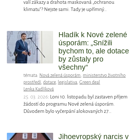
valí zákazy a drahota maskovaná „ochranou
klimatu“? Nejste sami. Tady je upřímný…
Hladík k Nové zelené
úsporám: „Snížili
bychom to, ale dotace
by zůstaly pro
všechny“
témata:
Nová zelená úsporám
,
ministerstvo životního
prostředí
,
dotace
,
legislativa
,
Green deal
Lenka Kadlíková
25. 03. 2026
: Loni 10. listopadu byl zastaven příjem
žádostí do programu Nové zelená úsporám.
Důvodem bylo vyčerpání alokovaných 27…
Jihoevropský narcis v