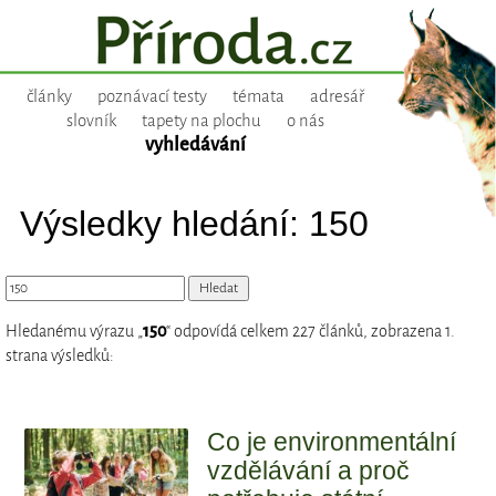
články
poznávací testy
témata
adresář
slovník
tapety na plochu
o nás
vyhledávání
Výsledky hledání: 150
Hledanému výrazu „
150
“ odpovídá celkem 227 článků, zobrazena 1.
strana výsledků:
Co je environmentální
vzdělávání a proč