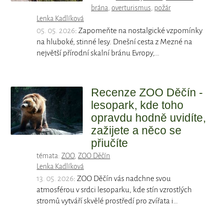
brána
,
overturismus
,
požár
Lenka Kadlíková
05. 05. 2026
: Zapomeňte na nostalgické vzpomínky
na hluboké, stinné lesy. Dnešní cesta z Mezné na
největší přírodní skalní bránu Evropy,…
Recenze ZOO Děčín -
lesopark, kde toho
opravdu hodně uvidíte,
zažijete a něco se
přiučíte
témata:
ZOO
,
ZOO Děčín
Lenka Kadlíková
13. 05. 2026
: ZOO Děčín vás nadchne svou
atmosférou v srdci lesoparku, kde stín vzrostlých
stromů vytváří skvělé prostředí pro zvířata i…