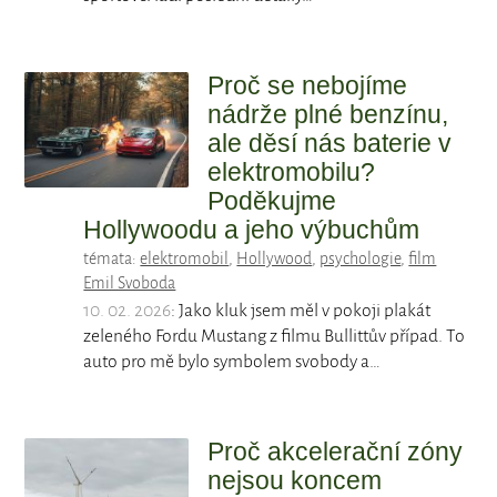
Proč se nebojíme
nádrže plné benzínu,
ale děsí nás baterie v
elektromobilu?
Poděkujme
Hollywoodu a jeho výbuchům
témata:
elektromobil
,
Hollywood
,
psychologie
,
film
Emil Svoboda
10. 02. 2026
: Jako kluk jsem měl v pokoji plakát
zeleného Fordu Mustang z filmu Bullittův případ. To
auto pro mě bylo symbolem svobody a…
Proč akcelerační zóny
nejsou koncem