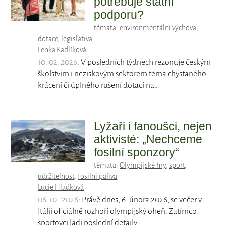
potřebuje státní
podporu?
témata:
environmentální výchova
,
dotace
,
legislativa
Lenka Kadlíková
10. 02. 2026
: V posledních týdnech rezonuje českým
školstvím i neziskovým sektorem téma chystaného
krácení či úplného rušení dotací na…
Lyžaři i fanoušci, nejen
aktivisté: „Nechceme
fosilní sponzory“
témata:
Olympijské hry
,
sport
,
udržitelnost
,
fosilní paliva
Lucie Hladková
06. 02. 2026
: Právě dnes, 6. února 2026, se večer v
Itálii oficiálně rozhoří olympijský oheň. Zatímco
sportovci ladí poslední detaily…