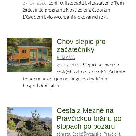
25. 03. 2026
: Loni 10. listopadu byl zastaven příjem
žádostí do programu Nové zelená úsporám.
Důvodem bylo vyčerpání alokovaných 27…
Chov slepic pro
začátečníky
REKLAMA
30. 03. 2026
: Slepice se vrací do
českých zahrad a dvorků. Za tímto
trendem nestojí jen nostalgie po tradičním
hospodaření, ale i…
Cesta z Mezné na
Pravčickou bránu po
stopách po požáru
témata:
České Švýcarsko
,
Pravčická