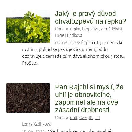
Jaký je pravý důvod
chvalozpěvů na řepku?
témata:
řepka
,
biopaliva
,
zemědělství
Lucie Hladková
09. 06. 2026
: Řepka olejka není zlá
rostlina, pokud se pěstuje s rozumem, půdu
ozdravuje a zemědělcům dává ekonomickou jistotu.
Proč se…
Pan Rajchl si myslí, že
uhlí je obnovitelné,
zapomněl ale na dvě
zásadní drobnosti
témata:
uhlí
,
OZE
,
Rajchl
Lenka Kadlíková
15. 06. 2026
: „Všechny zdroje jsou obnovitelné,