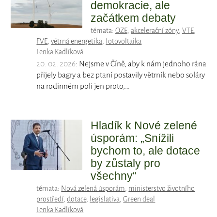
demokracie, ale
začátkem debaty
témata:
OZE
,
akcelerační zóny
,
VTE
,
FVE
,
větrná energetika
,
fotovoltaika
Lenka Kadlíková
20. 02. 2026
: Nejsme v Číně, aby k nám jednoho rána
přijely bagry a bez ptaní postavily větrník nebo soláry
na rodinném poli jen proto,…
Hladík k Nové zelené
úsporám: „Snížili
bychom to, ale dotace
by zůstaly pro
všechny“
témata:
Nová zelená úsporám
,
ministerstvo životního
prostředí
,
dotace
,
legislativa
,
Green deal
Lenka Kadlíková