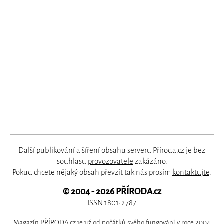
Další publikování a šíření obsahu serveru Příroda.cz je bez
souhlasu
provozovatele
zakázáno.
Pokud chcete nějaký obsah převzít tak nás prosím
kontaktujte
.
© 2004 - 2026
PŘÍRODA.cz
ISSN 1801-2787
Magazín PŘÍRODA.cz je již od počátků svého fungování v roce 2004