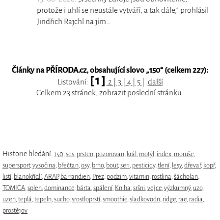
protože i uhlí se neustále vytváří, a tak dále,“ prohlásil
Jindřich Rajchl na jím…
Články na PŘÍRODA.cz, obsahující slovo „
150
“ (celkem 227):
[ 1 ]
Listování:
2
|
3
|
4
|
5
|
další
Celkem 23 stránek, zobrazit
poslední
stránku.
Historie hledání:
150
,
ses
,
prsten
,
pozorovan
,
král
,
motýl
,
index
,
moruše
,
supersport
,
vysočina
,
břečtan
,
osy
,
brno
,
bout
,
seri
,
pesticidy
,
tlení
,
lesy
,
dřevař
,
kopř
,
listí
,
blanokřídlí
,
ARAP
,
barrandien
,
Prez
,
podzim
,
vitamin
,
rostlina
,
šácholan
,
TOMICA
,
splen
,
dominance
,
bárta
,
spálení
,
Kniha
,
sršni
,
vejce
,
výzkumný
,
uzo
,
uzen
,
teplá
,
tepeln
,
sucho
,
srostloprstí
,
smoothie
,
sladkovodn
,
ridge
,
rae
,
radia
,
prostějov