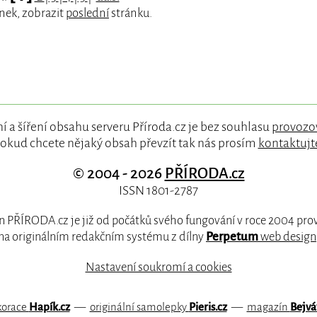
nek, zobrazit
poslední
stránku.
í a šíření obsahu serveru Příroda.cz je bez souhlasu
provozo
okud chcete nějaký obsah převzít tak nás prosím
kontaktujt
© 2004 - 2026
PŘÍRODA.cz
ISSN 1801-2787
 PŘÍRODA.cz je již od počátků svého fungování v roce 2004 pr
na originálním redakčním systému z dílny
Perpetum
web design
Nastavení soukromí a cookies
korace
Hapík.cz
—
originální samolepky
Pieris.cz
—
magazín
Bejvá