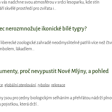
 vás nadchne svou atmosférou v srdci lesoparku, kde stín
í skvělé prostředí pro zvířata i…
ec nerozmnožuje ikonické bílé tygry?
i k liberecké zoologické zahradě neodmyslitelně patřili více než čtv
 symbolem, lákadlem…
gumenty, proč nevypustit Nové Mlýny, a pohled
ce
,
globální oteplování
,
rybolov
,
rekreace
ny jsou pro jedny biologickým selháním a přehřátou nádrží plno
 pojistkou, která drží…