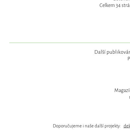
Celkem 34 strá
Další publikován
P
Magazín
Doporučujeme i naše další projekty:
de