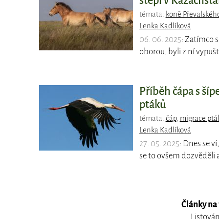
stepi v Kazachst
témata:
koně Převalskéh
Lenka Kadlíková
06. 06. 2025
: Zatímco 
oborou, byli z ní vypušt
Příběh čápa s šíp
ptáků
témata:
čáp
,
migrace ptá
Lenka Kadlíková
27. 05. 2025
: Dnes se ví
se to ovšem dozvěděli 
Články na
Listován