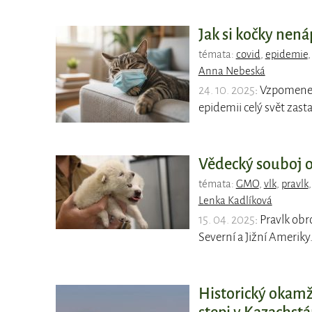
Jak si kočky nená
témata:
covid
,
epidemie
Anna Nebeská
24. 10. 2025
: Vzpomenet
epidemii celý svět zasta
Vědecký souboj o 
témata:
GMO
,
vlk
,
pravlk
Lenka Kadlíková
15. 04. 2025
: Pravlk obr
Severní a Jižní Ameriky
Historický okamži