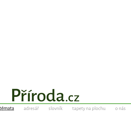
témata
adresář
slovník
tapety na plochu
o nás