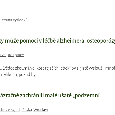
 strana výsledků:
bky může pomoci v léčbě alzheimera, osteoporóz
avci
,
adaptace
pu „Vědec zkoumá velikost rejsčích lebek“ by si jistě vysloužil mn
nelibosti, pokud by…
zázračně zachránili malé ušaté „podzemní
hov v zajetí
,
Polsko
,
Wroclaw