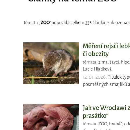
Tématu „
ZOO
“ odpovídá celkem 336 článků, zobrazena 1.
Měření rejsčí le
či obezity
témata:
zima
,
savci
,
hlod
Lucie Hladková
12. 01. 2026
: Titulek ty
posměšných smajlíků a 
Jak ve Wroclawi 
prasátko“
témata:
ZOO
,
hrabáč
,
odc