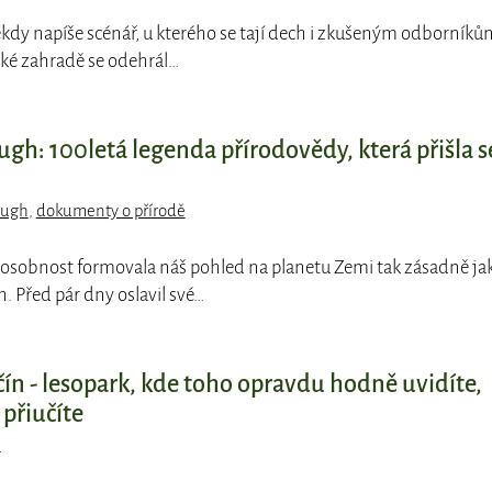
ěkdy napíše scénář, u kterého se tají dech i zkušeným odborníků
ké zahradě se odehrál…
gh: 100letá legenda přírodovědy, která přišla s
ough
,
dokumenty o přírodě
 osobnost formovala náš pohled na planetu Zemi tak zásadně ja
. Před pár dny oslavil své…
n - lesopark, kde toho opravdu hodně uvidíte,
 přiučíte
n