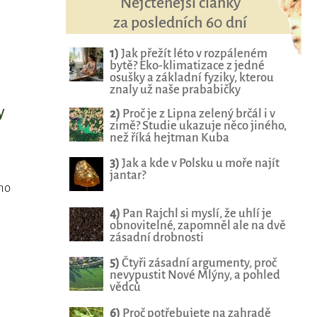
Nejčtenější články
za posledních 60 dní
1)
Jak přežít léto v rozpáleném
bytě? Eko-klimatizace z jedné
osušky a základní fyziky, kterou
znaly už naše prababičky
y
2)
Proč je z Lipna zelený brčál i v
zimě? Studie ukazuje něco jiného,
než říká hejtman Kuba
3)
Jak a kde v Polsku u moře najít
jantar?
oho
4)
Pan Rajchl si myslí, že uhlí je
obnovitelné, zapomněl ale na dvě
zásadní drobnosti
5)
Čtyři zásadní argumenty, proč
nevypustit Nové Mlýny, a pohled
vědců
6)
Proč potřebujete na zahradě