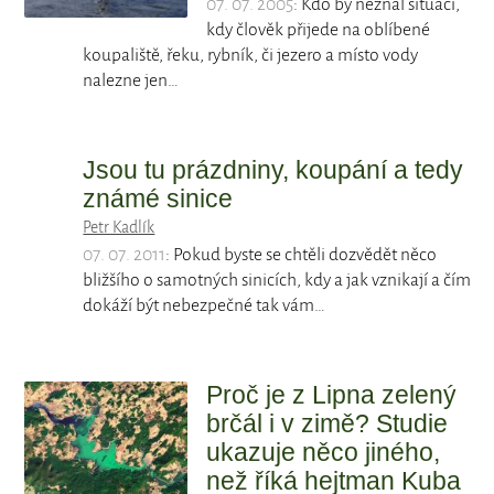
07. 07. 2005
: Kdo by neznal situaci,
kdy člověk přijede na oblíbené
koupaliště, řeku, rybník, či jezero a místo vody
nalezne jen…
Jsou tu prázdniny, koupání a tedy
známé sinice
Petr Kadlík
07. 07. 2011
: Pokud byste se chtěli dozvědět něco
bližšího o samotných sinicích, kdy a jak vznikají a čím
dokáží být nebezpečné tak vám…
Proč je z Lipna zelený
brčál i v zimě? Studie
ukazuje něco jiného,
než říká hejtman Kuba