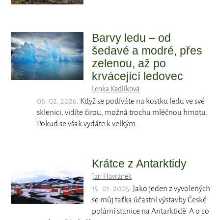
Barvy ledu – od
šedavé a modré, přes
zelenou, až po
krvácející ledovec
Lenka Kadlíková
06. 02. 2026
: Když se podíváte na kostku ledu ve své
sklenici, vidíte čirou, možná trochu mléčnou hmotu.
Pokud se však vydáte k velkým…
Krátce z Antarktidy
Jan Havránek
19. 01. 2005
: Jako jeden z vyvolených
se můj taťka účastní výstavby České
polární stanice na Antarktidě. A o co