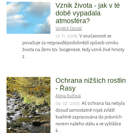
Vznik života - jak v té
době vypadala
atmosféra?
Vojtěch Dostál
13. 11. 2006
: V současnosti se
považuje za nejpravděpodobnější způsob vzniku
života na Zemi tzv. biogeneze, tedy vznik živé hmoty
z…
Ochrana nižších rostlin
- Řasy
Alena Rulfová
04. 02. 2005
: Ač ochrana řas nebyla
dosud samostatně nijak zvlášť
kvalitně zapracována do právních
norem našeho státu a ve vyhlášce
k…