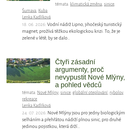
témata:
klimatická změna
,
sinice
,
Šumava
,
Kuba
Lenka Kadlíková
18. 06. 2026
: Vodní nádrž Lipno, jihočeský turistický
magnet, prožívá těžkou ekologickou krizi. To, že je
zelené v létě, by se dalo…
Čtyři zásadní
argumenty, proč
nevypustit Nové Mlýny,
a pohled vědců
témata:
Nové Mlýny
,
sinice
,
globální oteplování
,
rybolov
,
rekreace
Lenka Kadlíková
24. 07. 2026
: Nové Mlýny jsou pro jedny biologickým
selháním a přehřátou nádrží plnou sinic, pro druhé
jedinou pojistkou, která drží…