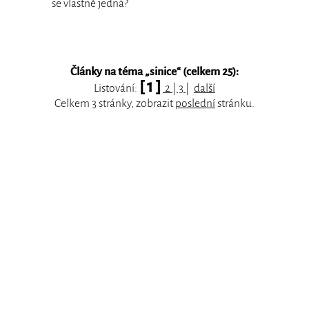
se vlastně jedná?
Články na téma „
sinice
“ (celkem 25):
[ 1 ]
Listování:
2
|
3
|
další
Celkem 3 stránky, zobrazit
poslední
stránku.