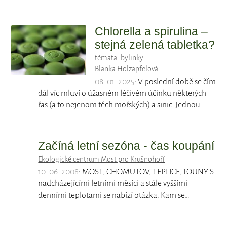
Chlorella a spirulina –
stejná zelená tabletka?
témata:
bylinky
Blanka Holzäpfelová
08. 01. 2025
: V poslední době se čím
dál víc mluví o úžasném léčivém účinku některých
řas (a to nejenom těch mořských) a sinic. Jednou…
Začíná letní sezóna - čas koupání
Ekologické centrum Most pro Krušnohoří
10. 06. 2008
: MOST, CHOMUTOV, TEPLICE, LOUNY S
nadcházejícími letními měsíci a stále vyššími
denními teplotami se nabízí otázka: Kam se…