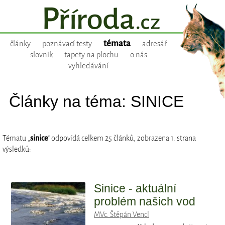
témata
články
poznávací testy
adresář
slovník
tapety na plochu
o nás
vyhledávání
Články na téma: SINICE
Tématu „
sinice
“ odpovídá celkem 25 článků, zobrazena 1. strana
výsledků:
Sinice - aktuální
problém našich vod
MVc. Štěpán Vencl