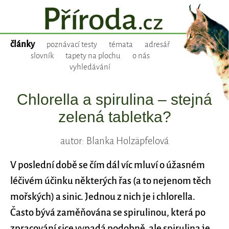
články
poznávací testy
témata
adresář
slovník
tapety na plochu
o nás
vyhledávání
Chlorella a spirulina – stejná
zelená tabletka?
autor: Blanka Holzäpfelová
V poslední době se čím dál víc mluví o úžasném
léčivém účinku některých řas (a to nejenom těch
mořských) a sinic. Jednou z nich je i chlorella.
Často bývá zaměňována se spirulinou, která po
zpracování sice vypadá podobně, ale spirulina je