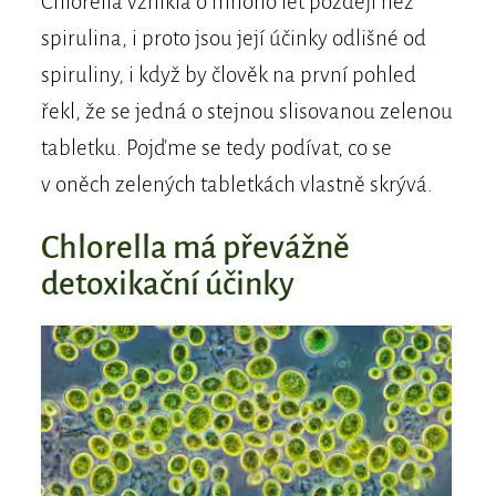
Chlorella vznikla o mnoho let později než
spirulina, i proto jsou její účinky odlišné od
spiruliny, i když by člověk na první pohled
řekl, že se jedná o stejnou slisovanou zelenou
tabletku. Pojďme se tedy podívat, co se
v oněch zelených tabletkách vlastně skrývá.
Chlorella má převážně
detoxikační účinky