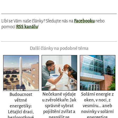
Líbí se Vám naše články? Sledujte nás na
Facebooku
nebo
pomocí
RSS kanálu
!
Další články na podobné téma
Nečekané výdaje
Solární energie z
Budoucnost
u zvěrolékaře: Jak
oken, v noci, z
větrné
správně vybrat
vesmíru... aneb
energetiky:
pojištění zvířat a
novinky v solární
Létající draci,
nespálit se
energetice
bezlopatkové