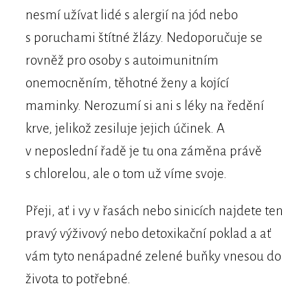
nesmí užívat lidé s alergií na jód nebo
s poruchami štítné žlázy. Nedoporučuje se
rovněž pro osoby s autoimunitním
onemocněním, těhotné ženy a kojící
maminky. Nerozumí si ani s léky na ředění
krve, jelikož zesiluje jejich účinek. A
v neposlední řadě je tu ona záměna právě
s chlorelou, ale o tom už víme svoje.
Přeji, ať i vy v řasách nebo sinicích najdete ten
pravý výživový nebo detoxikační poklad a ať
vám tyto nenápadné zelené buňky vnesou do
života to potřebné.