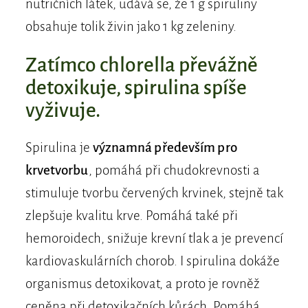
nutričních látek, udává se, že 1 g spiruliny
obsahuje tolik živin jako 1 kg zeleniny.
Zatímco chlorella převážně
detoxikuje, spirulina spíše
vyživuje.
Spirulina je
významná především pro
krvetvorbu
, pomáhá při chudokrevnosti a
stimuluje tvorbu červených krvinek, stejně tak
zlepšuje kvalitu krve. Pomáhá také při
hemoroidech, snižuje krevní tlak a je prevencí
kardiovaskulárních chorob. I spirulina dokáže
organismus detoxikovat, a proto je rovněž
ceněna při detoxikačních kůrách. Pomáhá