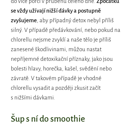
do více porcí v průběhu celého dne.
Zpočátku
se vždy užívají nižší dávky a postupně
zvyšujeme
, aby případný detox nebyl příliš
silný. V případě předávkování, nebo pokud na
chlorellu nejsme zvyklí a naše tělo je příliš
zanesené škodlivinami, můžou nastat
nepříjemné detoxikační příznaky, jako jsou
bolesti hlavy, horečka, kašel, svědění nebo
závratě. V takovém případě je vhodné
chlorellu vysadit a později zkusit začít
s nižšími dávkami.
Šup s ní do smoothie