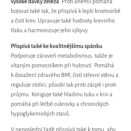
vysoké dávky železa
. Proti anémii pomáhá
bojovat také tak, že přispívá k lepší krvetvorbě
a čistí krev. Upravuje také hodnoty krevního
tlaku a harmonizuje jeho výkyvy.
Přispívá také ke kvalitnějšímu spánku
.
Podporuje zároveň metabolismus, takže je
vítaným pomocníkem při hubnutí. Pomáhá
k dosažení zdravého BMI, čistí střevní stěnu a
reguluje stolici, působí tak proti zácpě i proti
průjmu. Koriguje také hladinu tuku v krvi a
pomáhá při léčbě cukrovky a chronických
hypoglykemických stavů.
V neposlední řadě přispívá také k tomu, aby