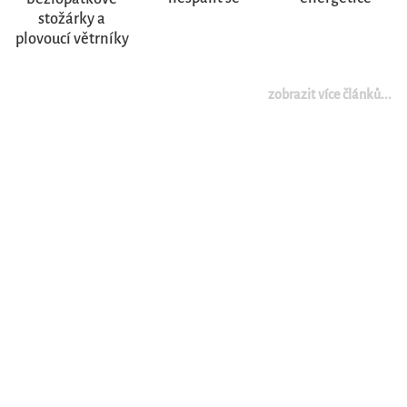
stožárky a
plovoucí větrníky
zobrazit více článků...