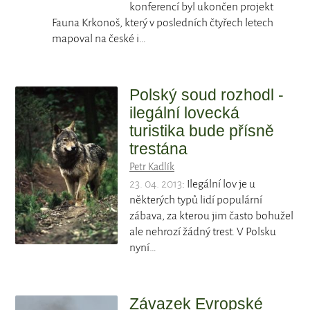
konferencí byl ukončen projekt
Fauna Krkonoš, který v posledních čtyřech letech
mapoval na české i…
Polský soud rozhodl -
ilegální lovecká
turistika bude přísně
trestána
Petr Kadlík
23. 04. 2013
: Ilegální lov je u
některých typů lidí populární
zábava, za kterou jim často bohužel
ale nehrozí žádný trest. V Polsku
nyní…
Závazek Evropské