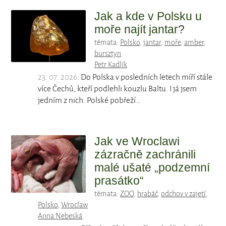
Jak a kde v Polsku u
moře najít jantar?
témata:
Polsko
,
jantar
,
moře
,
amber
,
bursztyn
Petr Kadlík
23. 07. 2026
: Do Polska v posledních letech míří stále
více Čechů, kteří podlehli kouzlu Baltu. I já jsem
jedním z nich. Polské pobřeží…
Jak ve Wroclawi
zázračně zachránili
malé ušaté „podzemní
prasátko“
témata:
ZOO
,
hrabáč
,
odchov v zajetí
,
Polsko
,
Wroclaw
Anna Nebeská