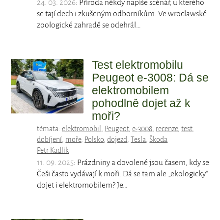
24. 03. 2026
: Příroda někdy napíše scénář, u kterého
se tají dech i zkušeným odborníkům. Ve wroclawské
zoologické zahradě se odehrál…
Test elektromobilu
Peugeot e-3008: Dá se
elektromobilem
pohodlně dojet až k
moři?
témata:
elektromobil
,
Peugeot
,
e-3008
,
recenze
,
test
,
dobíjení
,
moře
,
Polsko
,
dojezd
,
Tesla
,
Škoda
Petr Kadlík
11. 09. 2025
: Prázdniny a dovolené jsou časem, kdy se
Češi často vydávají k moři. Dá se tam ale „ekologicky“
dojet i elektromobilem? Je…