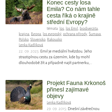
Konec cesty losa
Emila? Co nám tahle
cesta říká o krajině
střední Evropy?
témata:
los
,
los Emil
,
biodiverzita
,
krajina
,
Evropa
,
los evropský
,
ochrana přírody
,
Šumava
,
Polsko
,
Slovensko
,
Rakousko
Lenka Kadlíková
22. 09. 2025
: Emil je mediální hvězdou. Jeho
strastiplnou cestu za územím, kde by mohl
dlouhodobě žít a případně najít partnerku,…
Projekt Fauna Krkonoš
přinesl zajímavé
objevy
Lenka Kadlíková
29. 09. 2015
: Dnešní závěrečnou