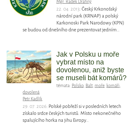
Mgr. Radek Drahný
22. 04. 2013
: Český Krkonošský
národní park (KRNAP) a polský
Karkonoski Park Narodowy (KPN)
se budou od dnešního dne prezentovat jedním…
Jak v Polsku u moře
vybrat místo na
dovolenou, aniž byste
se museli bát komárů?
témata:
Polsko
,
Balt
,
moře
,
komáři
,
dovolená
Petr Kadlík
29. 07. 2026
: Polské pobřeží si v posledních letech
získalo srdce českých turistů. Místo nekonečného
spalujícího horka na jihu Evropy…