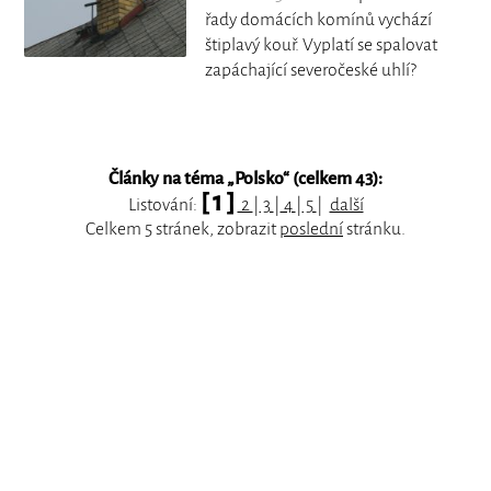
řady domácích komínů vychází
štiplavý kouř. Vyplatí se spalovat
zapáchající severočeské uhlí?
Články na téma „
Polsko
“ (celkem 43):
[ 1 ]
Listování:
2
|
3
|
4
|
5
|
další
Celkem 5 stránek, zobrazit
poslední
stránku.