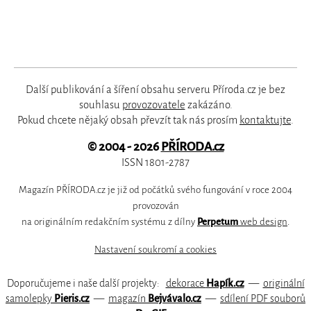
Další publikování a šíření obsahu serveru Příroda.cz je bez
souhlasu
provozovatele
zakázáno.
Pokud chcete nějaký obsah převzít tak nás prosím
kontaktujte
.
© 2004 - 2026
PŘÍRODA.cz
ISSN 1801-2787
Magazín PŘÍRODA.cz je již od počátků svého fungování v roce 2004
provozován
na originálním redakčním systému z dílny
Perpetum
web design
.
Nastavení soukromí a cookies
Doporučujeme i naše další projekty:
dekorace
Hapík.cz
—
originální
samolepky
Pieris.cz
—
magazín
Bejvávalo.cz
—
sdílení PDF souborů