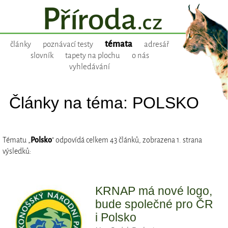
témata
články
poznávací testy
adresář
slovník
tapety na plochu
o nás
vyhledávání
Články na téma: POLSKO
Tématu „
Polsko
“ odpovídá celkem 43 článků, zobrazena 1. strana
výsledků:
KRNAP má nové logo,
bude společné pro ČR
i Polsko