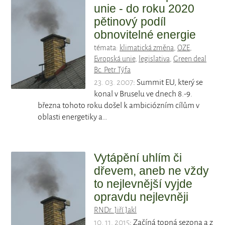
unie - do roku 2020
pětinový podíl
obnovitelné energie
témata:
klimatická změna
,
OZE
,
Evropská unie
,
legislativa
,
Green deal
Bc. Petr Týfa
23. 03. 2007
: Summit EU, který se
konal v Bruselu ve dnech 8.-9.
března tohoto roku došel k ambiciózním cílům v
oblasti energetiky a…
Vytápění uhlím či
dřevem, aneb ne vždy
to nejlevnější vyjde
opravdu nejlevněji
RNDr. Jiří Jakl
10. 11. 2015
: Začíná topná sezona a z