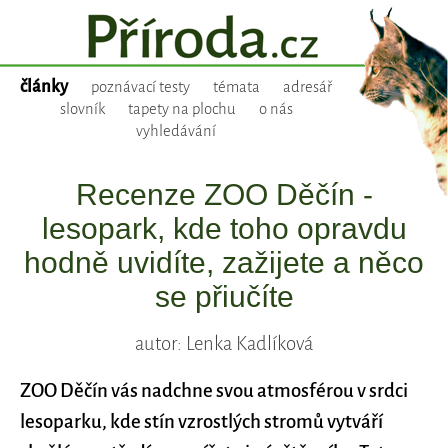
články
poznávací testy
témata
adresář
slovník
tapety na plochu
o nás
vyhledávání
Recenze ZOO Děčín -
lesopark, kde toho opravdu
hodně uvidíte, zažijete a něco
se přiučíte
autor: Lenka Kadlíková
ZOO Děčín vás nadchne svou atmosférou v srdci
lesoparku, kde stín vzrostlých stromů vytváří