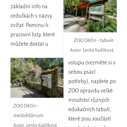
základní info na
cedulkách s názvy
zvířat. Pominu-li
pracovní listy, které
ZOO Děčín - tabule
můžete dostat u
Autor: Lenka Kadlíková
vstupu (vezměte si s
sebou psací
potřeby), najdete po
ZOO opravdu velké
množství různých
ZOO Děčín -
edukačních tabulí,
medvědárium
které jsou součástí
Autor: Lenka Kadlíková