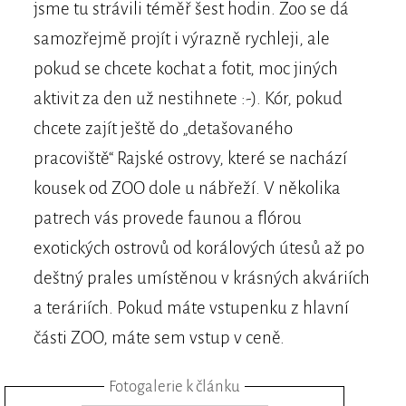
jsme tu strávili téměř šest hodin. Zoo se dá
samozřejmě projít i výrazně rychleji, ale
pokud se chcete kochat a fotit, moc jiných
aktivit za den už nestihnete :-). Kór, pokud
chcete zajít ještě do „detašovaného
pracoviště“ Rajské ostrovy, které se nachází
kousek od ZOO dole u nábřeží. V několika
patrech vás provede faunou a flórou
exotických ostrovů od korálových útesů až po
deštný prales umístěnou v krásných akváriích
a teráriích. Pokud máte vstupenku z hlavní
části ZOO, máte sem vstup v ceně.
Fotogalerie k článku