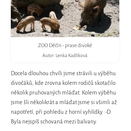
ZOO Děčín - prase divoké
Autor: Lenka Kadlíková
Docela dlouhou chvíli jsme strávili u výběhu
divočáků, kde zrovna kolem rodičů skotačilo
několik pruhovaných mláďat. Kolem výběhu
jsme šli několikrát a mláďat jsme si všimli až
napotřetí, při pohledu z horní vyhlídky :-D.
Byla nejspíš schovaná mezi balvany.