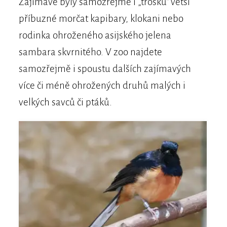
Zajímavé byly samozřejmě i „trošku“ větší
příbuzné morčat kapibary, klokani nebo
rodinka ohroženého asijského jelena
sambara skvrnitého. V zoo najdete
samozřejmě i spoustu dalších zajímavých
více či méně ohrožených druhů malých i
velkých savců či ptáků.