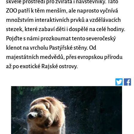
skvělé prostředí pro zvířata i návštěvníky. Tato
ZOO patří k těm menším, ale naprosto vyčnívá
množstvím interaktivních prvků a vzdělávacích
stezek, které zabaví děti i dospělé na celé hodiny.
Pojďte s námi prozkoumat tento severočeský
klenot na vrcholu Pastýřské stěny. Od
majestátních medvědů, přes evropskou přírodu
až po exotické Rajské ostrovy.