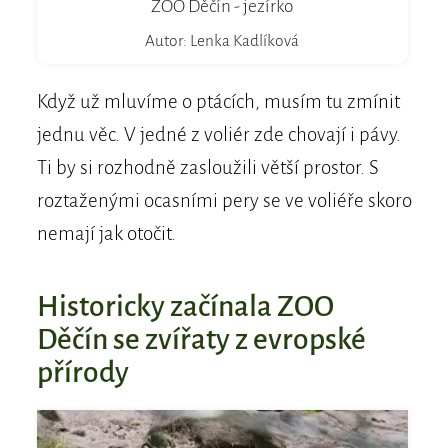
ZOO Děčín - jezírko
Autor: Lenka Kadlíková
Když už mluvíme o ptácích, musím tu zmínit
jednu věc. V jedné z voliér zde chovají i pávy.
Ti by si rozhodně zasloužili větší prostor. S
roztaženými ocasními pery se ve voliéře skoro
nemají jak otočit.
Historicky začínala ZOO
Děčín se zvířaty z evropské
přírody