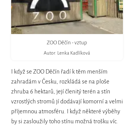
ZOO Děčín - vztup
Autor: Lenka Kadlíková
I když se ZOO Děčín řadí k těm menším
zahradám v Česku, rozkládá se na ploše
zhruba 6 hektarů, její členitý terén a stín
vzrostlých stromů jí dodávají komorní a velmi
příjemnou atmosféru. I když některé výběhy
by si zasloužily toho stínu možná trošku víc.