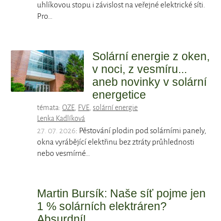
uhlíkovou stopu i závislost na veřejné elektrické síti.
Pro…
Solární energie z oken,
v noci, z vesmíru...
aneb novinky v solární
energetice
témata:
OZE
,
FVE
,
solární energie
Lenka Kadlíková
27. 07. 2026
: Pěstování plodin pod solárními panely,
okna vyrábějící elektřinu bez ztráty průhlednosti
nebo vesmírné…
Martin Bursík: Naše síť pojme jen
1 % solárních elektráren?
Absurdní!