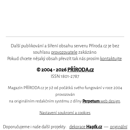
Další publikování a šíření obsahu serveru Příroda.cz je bez
souhlasu
provozovatele
zakázáno.
Pokud chcete nějaký obsah převzít tak nás prosím
kontaktujte
.
© 2004 - 2026
PŘÍRODA.cz
ISSN 1801-2787
Magazín PŘÍRODA.cz je již od počátků svého fungování v roce 2004
provozován
na originálním redakčním systému z dílny
Perpetum
web design
.
Nastavení soukromí a cookies
Doporučujeme i naše další projekty:
dekorace
Hapík.cz
—
originální