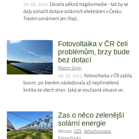
20. 02. 2013
: Docela pěkná tragikomedie - tak by se
daly označit dotace solárních elektráren v Česku.
Trestní oznámení jen lítají,…
Fotovoltaika v ČR čelí
problémům, brzy bude
bez dotací
Martin Singr
06. 03. 2013
: Fotovoltaika v ČR zažila
boom, po kterém následovala až nepřiměřená
kritika ze všech stran. Jaká je současná situace ve…
Zas o něco zelenější
solární energie
témata:
OZE
,
dekarbonizace
,
fotovoltaika