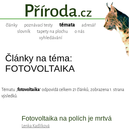
témata
články
poznávací testy
adresář
slovník
tapety na plochu
o nás
vyhledávání
Články na téma:
FOTOVOLTAIKA
Tématu „
fotovoltaika
“ odpovídá celkem 21 článků, zobrazena 1. strana
výsledků:
Fotovoltaika na polích je mrtvá
Lenka Kadlíková