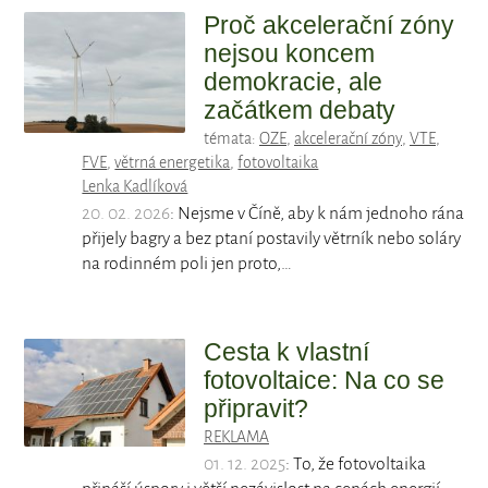
Proč akcelerační zóny
nejsou koncem
demokracie, ale
začátkem debaty
témata:
OZE
,
akcelerační zóny
,
VTE
,
FVE
,
větrná energetika
,
fotovoltaika
Lenka Kadlíková
20. 02. 2026
: Nejsme v Číně, aby k nám jednoho rána
přijely bagry a bez ptaní postavily větrník nebo soláry
na rodinném poli jen proto,…
Cesta k vlastní
fotovoltaice: Na co se
připravit?
REKLAMA
01. 12. 2025
: To, že fotovoltaika