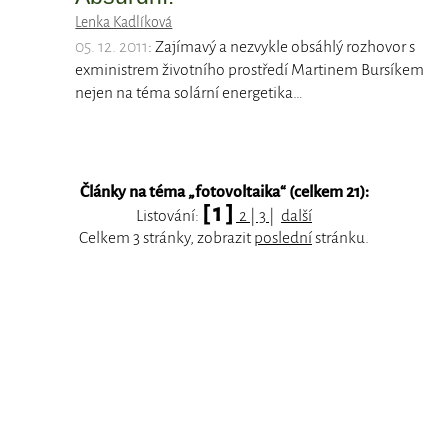
Lenka Kadlíková
05. 12. 2011
: Zajímavý a nezvykle obsáhlý rozhovor s
exministrem životního prostředí Martinem Bursíkem
nejen na téma solární energetika…
Články na téma „
fotovoltaika
“ (celkem 21):
[ 1 ]
Listování:
2
|
3
|
další
Celkem 3 stránky, zobrazit
poslední
stránku.