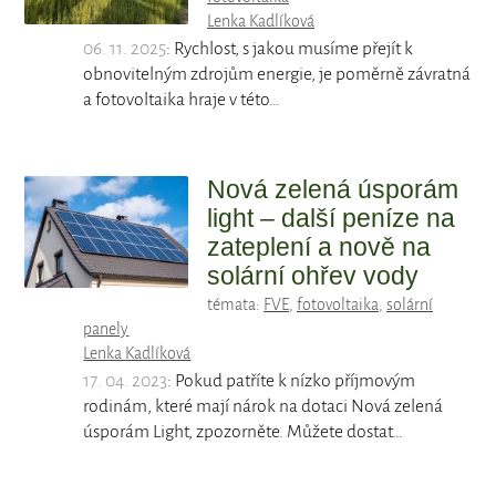
Lenka Kadlíková
06. 11. 2025
: Rychlost, s jakou musíme přejít k
obnovitelným zdrojům energie, je poměrně závratná
a fotovoltaika hraje v této…
Nová zelená úsporám
light – další peníze na
zateplení a nově na
solární ohřev vody
témata:
FVE
,
fotovoltaika
,
solární
panely
Lenka Kadlíková
17. 04. 2023
: Pokud patříte k nízko příjmovým
rodinám, které mají nárok na dotaci Nová zelená
úsporám Light, zpozorněte. Můžete dostat…