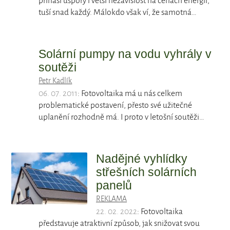
přináší úspory i větší nezávislost na cenách energií,
tuší snad každý. Málokdo však ví, že samotná…
Solární pumpy na vodu vyhrály v
soutěži
Petr Kadlík
06. 07. 2011
: Fotovoltaika má u nás celkem
problematické postavení, přesto své užitečné
uplanění rozhodně má. I proto v letošní soutěži…
Nadějné vyhlídky
střešních solárních
panelů
REKLAMA
22. 02. 2022
: Fotovoltaika
představuje atraktivní způsob, jak snižovat svou