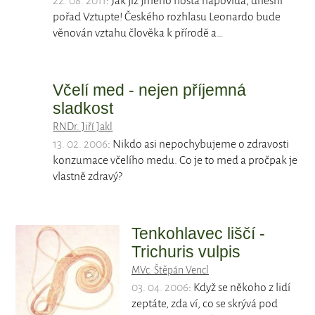
22. 08. 2011
: Jak již jméno hosta napovídá, dnešní
pořad Vztupte! Českého rozhlasu Leonardo bude
věnován vztahu člověka k přírodě a…
Včelí med - nejen příjemná
sladkost
RNDr. Jiří Jakl
13. 02. 2006
: Nikdo asi nepochybujeme o zdravosti
konzumace včelího medu. Co je to med a pročpak je
vlastně zdravý?
Tenkohlavec liščí -
Trichuris vulpis
MVc. Štěpán Vencl
03. 04. 2006
: Když se někoho z lidí
zeptáte, zda ví, co se skrývá pod