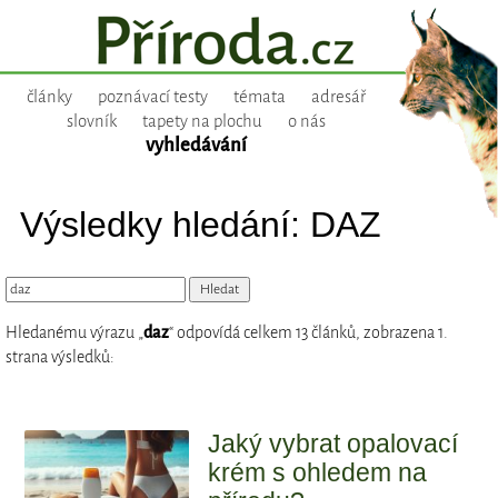
články
poznávací testy
témata
adresář
slovník
tapety na plochu
o nás
vyhledávání
Výsledky hledání: DAZ
Hledanému výrazu „
daz
“ odpovídá celkem 13 článků, zobrazena 1.
strana výsledků:
Jaký vybrat opalovací
krém s ohledem na