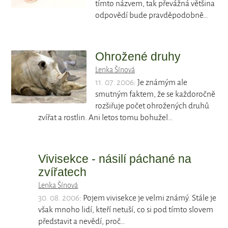
tímto názvem, tak převážná většina
odpovědí bude pravděpodobně…
Ohrožené druhy
Lenka Šínová
11. 07. 2006
: Je známým ale
smutným faktem, že se každoročně
rozšiřuje počet ohrožených druhů
zvířat a rostlin. Ani letos tomu bohužel…
Vivisekce - násilí páchané na
zvířatech
Lenka Šínová
30. 08. 2006
: Pojem vivisekce je velmi známý. Stále je
však mnoho lidí, kteří netuší, co si pod tímto slovem
představit a nevědí, proč…