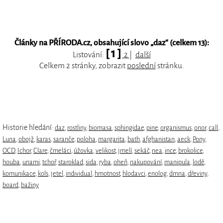
Články na PŘÍRODA.cz, obsahující slovo „
daz
“ (celkem 13):
[ 1 ]
Listování:
2
|
další
Celkem 2 stránky, zobrazit
poslední
stránku.
Historie hledání:
daz
,
rostliny
,
biomasa
,
sphingidae
,
pine
,
organismus
,
onor
,
call
,
Luna
,
obojž
,
karas
,
saranče
,
poloha
,
margarita
,
bath
,
afghanistan
,
aeck
,
Pony
,
OCD
,
Ichor
,
Clare
,
čmeláci
,
úžovka
,
velikost
,
jmelí
,
sekáč
,
nea
,
ince
,
brokolice
,
houba
,
unami
,
tchoř
,
staroklad
,
sida
,
ryba
,
oheň
,
nakupování
,
manipula
,
lodě
,
komunikace
,
kols
,
jetel
,
individual
,
hmotnost
,
hlodavci
,
enolog
,
dmna
,
dřeviny
,
board
,
bažiny