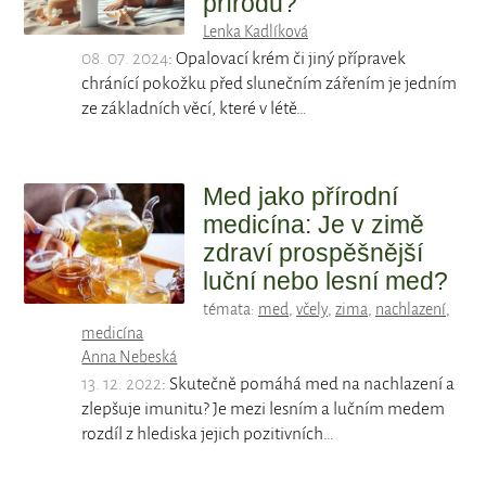
přírodu?
Lenka Kadlíková
08. 07. 2024
: Opalovací krém či jiný přípravek
chránící pokožku před slunečním zářením je jedním
ze základních věcí, které v létě…
Med jako přírodní
medicína: Je v zimě
zdraví prospěšnější
luční nebo lesní med?
témata:
med
,
včely
,
zima
,
nachlazení
,
medicína
Anna Nebeská
13. 12. 2022
: Skutečně pomáhá med na nachlazení a
zlepšuje imunitu? Je mezi lesním a lučním medem
rozdíl z hlediska jejich pozitivních…