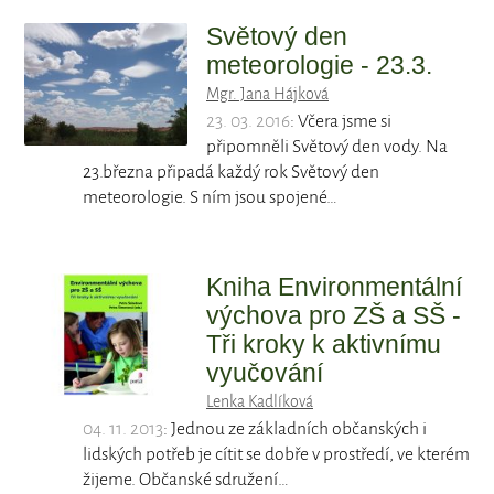
Světový den
meteorologie - 23.3.
Mgr. Jana Hájková
23. 03. 2016
: Včera jsme si
připomněli Světový den vody. Na
23.března připadá každý rok Světový den
meteorologie. S ním jsou spojené…
Kniha Environmentální
výchova pro ZŠ a SŠ -
Tři kroky k aktivnímu
vyučování
Lenka Kadlíková
04. 11. 2013
: Jednou ze základních občanských i
lidských potřeb je cítit se dobře v prostředí, ve kterém
žijeme. Občanské sdružení…